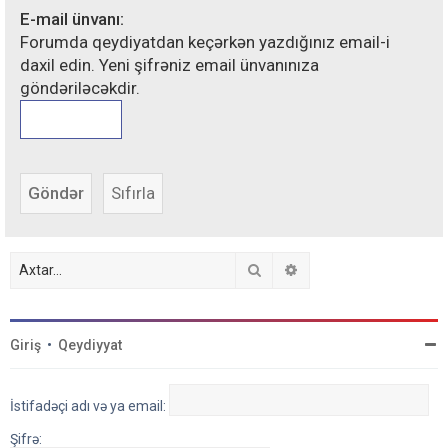
E-mail ünvanı:
Forumda qeydiyatdan keçərkən yazdığınız email-i
daxil edin. Yeni şifrəniz email ünvanınıza
göndəriləcəkdir.
Axtar
Detallı axtarış
Giriş
•
Qeydiyyat
İstifadəçi adı və ya email:
Şifrə: