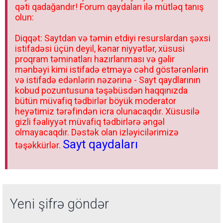
qəti qadağandır! Forum qaydaları ilə mütləq tanış
olun:
Diqqət: Saytdan və təmin etdiyi resurslardan şəxsi
istifadəsi üçün deyil, kənar niyyətlər, xüsusi
proqram təminatları hazırlanması və gəlir
mənbəyi kimi istifadə etməyə cəhd göstərənlərin
və istifadə edənlərin nəzərinə - Sayt qaydlarının
kobud pozuntusuna təşəbüsdən haqqınızda
bütün müvafiq tədbirlər böyük moderator
heyətimiz tərəfindən icra olunacaqdır. Xüsusilə
gizli fəaliyyət müvafiq tədbirlərə əngəl
olmayacaqdır. Dəstək olan izləyicilərimizə
Sayt qaydaları
təşəkkürlər.
Yeni şifrə göndər