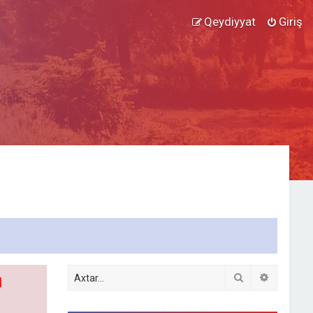
Qeydiyyat
Giriş
Axtar
Detallı ax
l