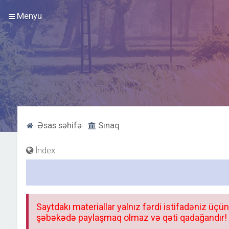
Menyu
Əsas səhifə
Sınaq
İndex
Saytdakı materiallar yalnız fərdi istifadəniz üçün
şəbəkədə paylaşmaq olmaz və qəti qadağandır! F