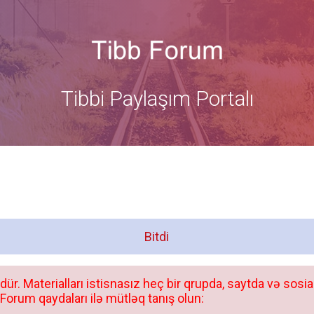
Tibbi Paylaşım Portalı
Bitdi
dür. Materialları istisnasız heç bir qrupda, saytda və sosia
orum qaydaları ilə mütləq tanış olun: