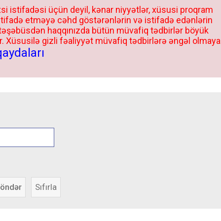
si istifadəsi üçün deyil, kənar niyyətlər, xüsusi proqram
stifadə etməyə cəhd göstərənlərin və istifadə edənlərin
 təşəbüsdən haqqınızda bütün müvafiq tədbirlər böyük
 Xüsusilə gizli fəaliyyət müvafiq tədbirlərə əngəl olmaya
qaydaları