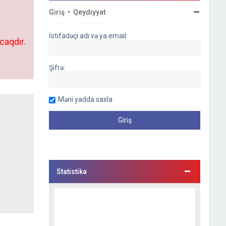
Giriş
•
Qeydiyyat
İstifadəçi adı və ya email:
caqdır.
Şifrə:
Məni yadda saxla
Statistika