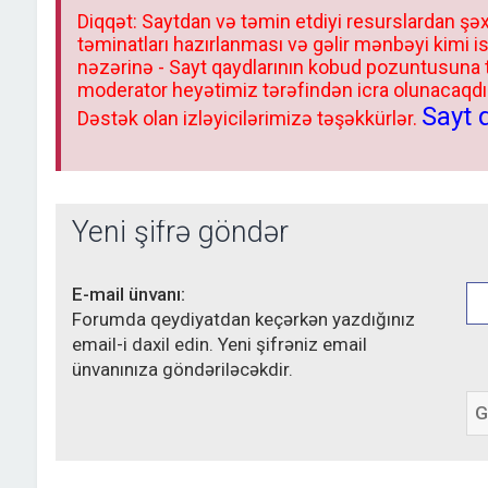
Diqqət: Saytdan və təmin etdiyi resurslardan şəx
təminatları hazırlanması və gəlir mənbəyi kimi i
nəzərinə - Sayt qaydlarının kobud pozuntusuna
moderator heyətimiz tərəfindən icra olunacaqdır.
Sayt 
Dəstək olan izləyicilərimizə təşəkkürlər.
Yeni şifrə göndər
E-mail ünvanı:
Forumda qeydiyatdan keçərkən yazdığınız
email-i daxil edin. Yeni şifrəniz email
ünvanınıza göndəriləcəkdir.