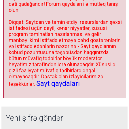
qəti qadağandır! Forum qaydaları ilə mütləq tanış
olun:
Diqqət: Saytdan və təmin etdiyi resurslardan şəxsi
istifadəsi üçün deyil, kənar niyyətlər, xüsusi
proqram təminatları hazırlanması və gəlir
mənbəyi kimi istifadə etməyə cəhd göstərənlərin
və istifadə edənlərin nəzərinə - Sayt qaydlarının
kobud pozuntusuna təşəbüsdən haqqınızda
bütün müvafiq tədbirlər böyük moderator
heyətimiz tərəfindən icra olunacaqdır. Xüsusilə
gizli fəaliyyət müvafiq tədbirlərə əngəl
olmayacaqdır. Dəstək olan izləyicilərimizə
Sayt qaydaları
təşəkkürlər.
Yeni şifrə göndər