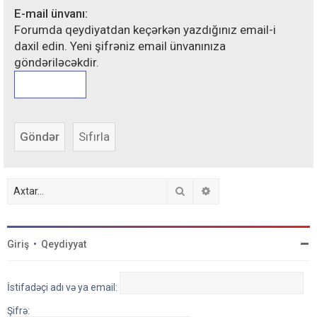
E-mail ünvanı:
Forumda qeydiyatdan keçərkən yazdığınız email-i
daxil edin. Yeni şifrəniz email ünvanınıza
göndəriləcəkdir.
Axtar
Detallı axtarış
Giriş
•
Qeydiyyat
İstifadəçi adı və ya email:
Şifrə: