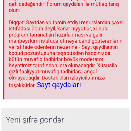
qəti qadağandır! Forum qaydaları ilə mütləq tanış
olun:
Diqqət: Saytdan və təmin etdiyi resurslardan şəxsi
istifadəsi üçün deyil, kənar niyyətlər, xüsusi
proqram təminatları hazırlanması və gəlir
mənbəyi kimi istifadə etməyə cəhd göstərənlərin
və istifadə edənlərin nəzərinə - Sayt qaydlarının
kobud pozuntusuna təşəbüsdən haqqınızda
bütün müvafiq tədbirlər böyük moderator
heyətimiz tərəfindən icra olunacaqdır. Xüsusilə
gizli fəaliyyət müvafiq tədbirlərə əngəl
olmayacaqdır. Dəstək olan izləyicilərimizə
Sayt qaydaları
təşəkkürlər.
Yeni şifrə göndər