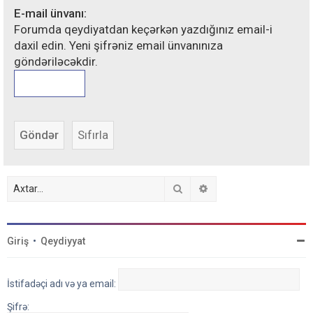
E-mail ünvanı:
Forumda qeydiyatdan keçərkən yazdığınız email-i
daxil edin. Yeni şifrəniz email ünvanınıza
göndəriləcəkdir.
Axtar
Detallı axtarış
Giriş
•
Qeydiyyat
İstifadəçi adı və ya email:
Şifrə: