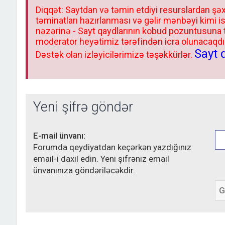
Diqqət: Saytdan və təmin etdiyi resurslardan şəx
təminatları hazırlanması və gəlir mənbəyi kimi i
nəzərinə - Sayt qaydlarının kobud pozuntusuna
moderator heyətimiz tərəfindən icra olunacaqdır.
Sayt 
Dəstək olan izləyicilərimizə təşəkkürlər.
Yeni şifrə göndər
E-mail ünvanı:
Forumda qeydiyatdan keçərkən yazdığınız
email-i daxil edin. Yeni şifrəniz email
ünvanınıza göndəriləcəkdir.