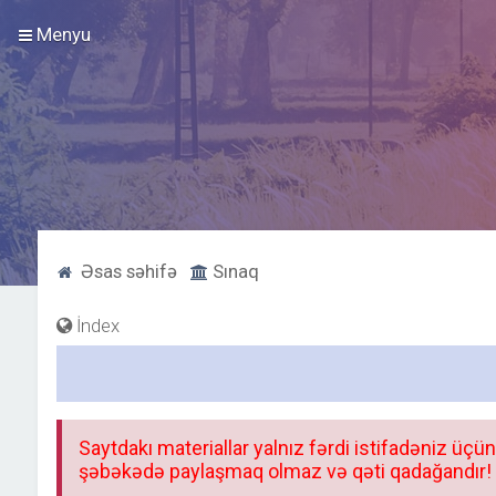
Menyu
Əsas səhifə
Sınaq
İndex
Saytdakı materiallar yalnız fərdi istifadəniz üçün
şəbəkədə paylaşmaq olmaz və qəti qadağandır! F