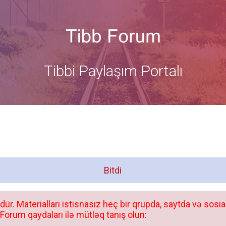
Tibbi Paylaşım Portalı
Bitdi
dür. Materialları istisnasız heç bir qrupda, saytda və sosia
orum qaydaları ilə mütləq tanış olun: