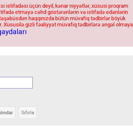
si istifadəsi üçün deyil, kənar niyyətlər, xüsusi proqram
stifadə etməyə cəhd göstərənlərin və istifadə edənlərin
 təşəbüsdən haqqınızda bütün müvafiq tədbirlər böyük
 Xüsusilə gizli fəaliyyət müvafiq tədbirlərə əngəl olmaya
qaydaları