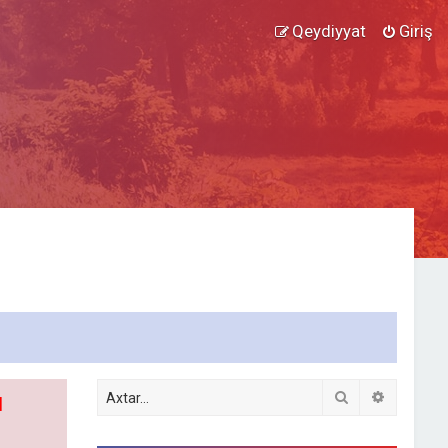
Qeydiyyat
Giriş
Axtar
Detallı ax
l