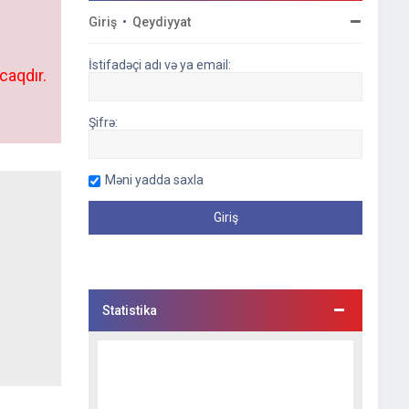
Giriş
•
Qeydiyyat
İstifadəçi adı və ya email:
caqdır.
Şifrə:
Məni yadda saxla
Statistika