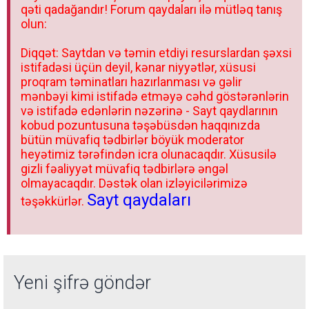
qəti qadağandır! Forum qaydaları ilə mütləq tanış
olun:
Diqqət: Saytdan və təmin etdiyi resurslardan şəxsi
istifadəsi üçün deyil, kənar niyyətlər, xüsusi
proqram təminatları hazırlanması və gəlir
mənbəyi kimi istifadə etməyə cəhd göstərənlərin
və istifadə edənlərin nəzərinə - Sayt qaydlarının
kobud pozuntusuna təşəbüsdən haqqınızda
bütün müvafiq tədbirlər böyük moderator
heyətimiz tərəfindən icra olunacaqdır. Xüsusilə
gizli fəaliyyət müvafiq tədbirlərə əngəl
olmayacaqdır. Dəstək olan izləyicilərimizə
Sayt qaydaları
təşəkkürlər.
Yeni şifrə göndər