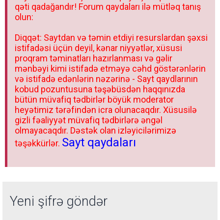
qəti qadağandır! Forum qaydaları ilə mütləq tanış
olun:
Diqqət: Saytdan və təmin etdiyi resurslardan şəxsi
istifadəsi üçün deyil, kənar niyyətlər, xüsusi
proqram təminatları hazırlanması və gəlir
mənbəyi kimi istifadə etməyə cəhd göstərənlərin
və istifadə edənlərin nəzərinə - Sayt qaydlarının
kobud pozuntusuna təşəbüsdən haqqınızda
bütün müvafiq tədbirlər böyük moderator
heyətimiz tərəfindən icra olunacaqdır. Xüsusilə
gizli fəaliyyət müvafiq tədbirlərə əngəl
olmayacaqdır. Dəstək olan izləyicilərimizə
Sayt qaydaları
təşəkkürlər.
Yeni şifrə göndər