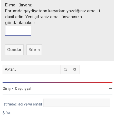
E-mail ünvanı:
Forumda qeydiyatdan keçərkən yazdığınız email-i
daxil edin. Yeni şifrəniz email ünvanınıza
göndəriləcəkdir.
Axtar
Detallı axtarış
Giriş
•
Qeydiyyat
İstifadəçi adı və ya email:
Şifrə: