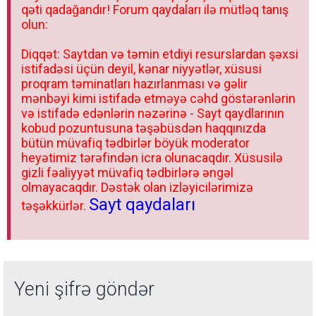
qəti qadağandır! Forum qaydaları ilə mütləq tanış
olun:
Diqqət: Saytdan və təmin etdiyi resurslardan şəxsi
istifadəsi üçün deyil, kənar niyyətlər, xüsusi
proqram təminatları hazırlanması və gəlir
mənbəyi kimi istifadə etməyə cəhd göstərənlərin
və istifadə edənlərin nəzərinə - Sayt qaydlarının
kobud pozuntusuna təşəbüsdən haqqınızda
bütün müvafiq tədbirlər böyük moderator
heyətimiz tərəfindən icra olunacaqdır. Xüsusilə
gizli fəaliyyət müvafiq tədbirlərə əngəl
olmayacaqdır. Dəstək olan izləyicilərimizə
Sayt qaydaları
təşəkkürlər.
Yeni şifrə göndər