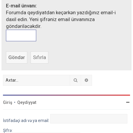
E-mail ünvanı:
Forumda qeydiyatdan keçərkən yazdığınız email-i
daxil edin. Yeni şifrəniz email ünvanınıza
göndəriləcəkdir.
Axtar
Detallı axtarış
Giriş
•
Qeydiyyat
İstifadəçi adı və ya email:
Şifrə: