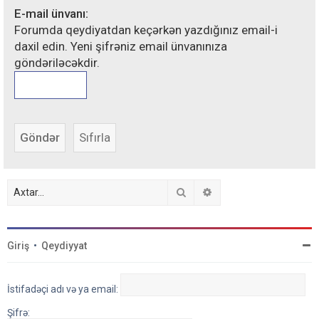
E-mail ünvanı:
Forumda qeydiyatdan keçərkən yazdığınız email-i
daxil edin. Yeni şifrəniz email ünvanınıza
göndəriləcəkdir.
Axtar
Detallı axtarış
Giriş
•
Qeydiyyat
İstifadəçi adı və ya email:
Şifrə: