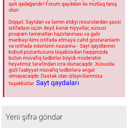
qəti qadağandır! Forum qaydaları ilə mütləq tanış
olun:
Diqqət: Saytdan və təmin etdiyi resurslardan şəxsi
istifadəsi üçün deyil, kənar niyyətlər, xüsusi
proqram təminatları hazırlanması və gəlir
mənbəyi kimi istifadə etməyə cəhd göstərənlərin
və istifadə edənlərin nəzərinə - Sayt qaydlarının
kobud pozuntusuna təşəbüsdən haqqınızda
bütün müvafiq tədbirlər böyük moderator
heyətimiz tərəfindən icra olunacaqdır. Xüsusilə
gizli fəaliyyət müvafiq tədbirlərə əngəl
olmayacaqdır. Dəstək olan izləyicilərimizə
Sayt qaydaları
təşəkkürlər.
Yeni şifrə göndər