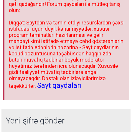
qəti qadağandır! Forum qaydaları ilə mütləq tanış
olun:
Diqqət: Saytdan və təmin etdiyi resurslardan şəxsi
istifadəsi üçün deyil, kənar niyyətlər, xüsusi
proqram təminatları hazırlanması və gəlir
mənbəyi kimi istifadə etməyə cəhd göstərənlərin
və istifadə edənlərin nəzərinə - Sayt qaydlarının
kobud pozuntusuna təşəbüsdən haqqınızda
bütün müvafiq tədbirlər böyük moderator
heyətimiz tərəfindən icra olunacaqdır. Xüsusilə
gizli fəaliyyət müvafiq tədbirlərə əngəl
olmayacaqdır. Dəstək olan izləyicilərimizə
Sayt qaydaları
təşəkkürlər.
Yeni şifrə göndər