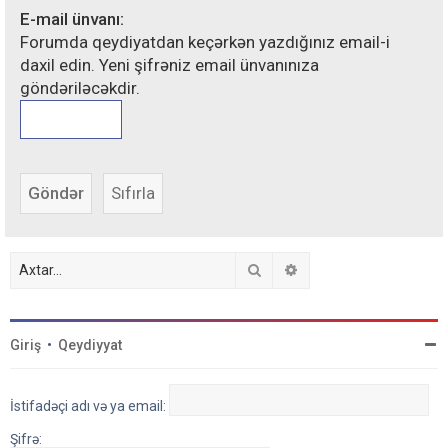
E-mail ünvanı:
Forumda qeydiyatdan keçərkən yazdığınız email-i
daxil edin. Yeni şifrəniz email ünvanınıza
göndəriləcəkdir.
Axtar
Detallı axtarış
Giriş
•
Qeydiyyat
İstifadəçi adı və ya email:
Şifrə: