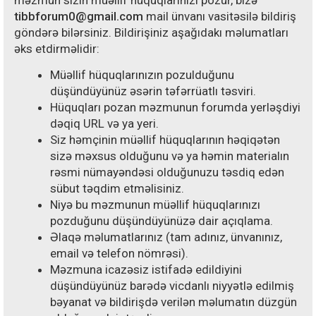
məzmun sizin müəllif hüquqlarınızı pozur, bizə
tibbforum0@gmail.com
mail ünvanı vasitəsilə bildiriş
göndərə bilərsiniz. Bildirişiniz aşağıdakı məlumatları
əks etdirməlidir:
Müəllif hüquqlarınızın pozulduğunu
düşündüyünüz əsərin təfərrüatlı təsviri.
Hüquqları pozan məzmunun forumda yerləşdiyi
dəqiq URL və ya yeri.
Siz həmçinin müəllif hüquqlarının həqiqətən
sizə məxsus olduğunu və ya həmin materialın
rəsmi nümayəndəsi olduğunuzu təsdiq edən
sübut təqdim etməlisiniz.
Niyə bu məzmunun müəllif hüquqlarınızı
pozduğunu düşündüyünüzə dair açıqlama.
Əlaqə məlumatlarınız (tam adınız, ünvanınız,
email və telefon nömrəsi).
Məzmuna icazəsiz istifadə edildiyini
düşündüyünüz barədə vicdanlı niyyətlə edilmiş
bəyanat və bildirişdə verilən məlumatın düzgün