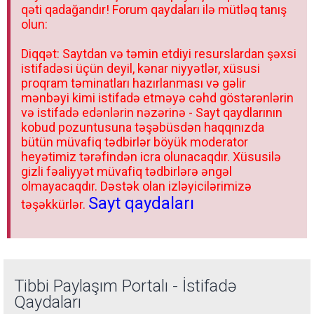
qəti qadağandır! Forum qaydaları ilə mütləq tanış
olun:
Diqqət: Saytdan və təmin etdiyi resurslardan şəxsi
istifadəsi üçün deyil, kənar niyyətlər, xüsusi
proqram təminatları hazırlanması və gəlir
mənbəyi kimi istifadə etməyə cəhd göstərənlərin
və istifadə edənlərin nəzərinə - Sayt qaydlarının
kobud pozuntusuna təşəbüsdən haqqınızda
bütün müvafiq tədbirlər böyük moderator
heyətimiz tərəfindən icra olunacaqdır. Xüsusilə
gizli fəaliyyət müvafiq tədbirlərə əngəl
olmayacaqdır. Dəstək olan izləyicilərimizə
Sayt qaydaları
təşəkkürlər.
Tibbi Paylaşım Portalı - İstifadə
Qaydaları