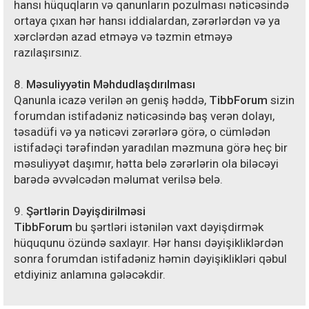
hansı hüquqların və qanunların pozulması nəticəsində
ortaya çıxan hər hansı iddialardan, zərərlərdən və ya
xərclərdən azad etməyə və təzmin etməyə
razılaşırsınız.
8.
Məsuliyyətin Məhdudlaşdırılması
Qanunla icazə verilən ən geniş həddə,
TibbForum
sizin
forumdan istifadəniz nəticəsində baş verən dolayı,
təsadüfi və ya nəticəvi zərərlərə görə, o cümlədən
istifadəçi tərəfindən yaradılan məzmuna görə heç bir
məsuliyyət daşımır, hətta belə zərərlərin ola biləcəyi
barədə əvvəlcədən məlumat verilsə belə.
9.
Şərtlərin Dəyişdirilməsi
TibbForum
bu şərtləri istənilən vaxt dəyişdirmək
hüququnu özündə saxlayır. Hər hansı dəyişikliklərdən
sonra forumdan istifadəniz həmin dəyişiklikləri qəbul
etdiyiniz anlamına gələcəkdir.