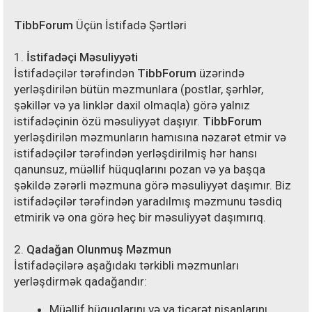
TibbForum
Üçün İstifadə Şərtləri
1.
İstifadəçi Məsuliyyəti
İstifadəçilər tərəfindən
TibbForum
üzərində
yerləşdirilən bütün məzmunlara (postlar, şərhlər,
şəkillər və ya linklər daxil olmaqla) görə yalnız
istifadəçinin özü məsuliyyət daşıyır.
TibbForum
yerləşdirilən məzmunların hamısına nəzarət etmir və
istifadəçilər tərəfindən yerləşdirilmiş hər hansı
qanunsuz, müəllif hüquqlarını pozan və ya başqa
şəkildə zərərli məzmuna görə məsuliyyət daşımır. Biz
istifadəçilər tərəfindən yaradılmış məzmunu təsdiq
etmirik və ona görə heç bir məsuliyyət daşımırıq.
2.
Qadağan Olunmuş Məzmun
İstifadəçilərə aşağıdakı tərkibli məzmunları
yerləşdirmək qadağandır:
Müəllif hüquqlarını və ya ticarət nişanlarını