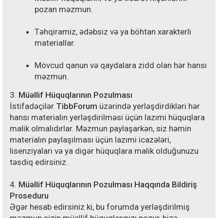
pozan məzmun.
Təhqiramiz, ədəbsiz və ya böhtan xarakterli
materiallar.
Mövcud qanun və qaydalara zidd olan hər hansı
məzmun.
3.
Müəllif Hüquqlarının Pozulması
İstifadəçilər
TibbForum
üzərində yerləşdirdikləri hər
hansı materialın yerləşdirilməsi üçün lazımi hüquqlara
malik olmalıdırlar. Məzmun paylaşarkən, siz həmin
materialın paylaşılması üçün lazımi icazələri,
lisenziyaları və ya digər hüquqlara malik olduğunuzu
təsdiq edirsiniz.
4.
Müəllif Hüquqlarının Pozulması Haqqında Bildiriş
Proseduru
Əgər hesab edirsiniz ki, bu forumda yerləşdirilmiş