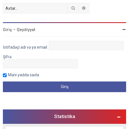
Axtar
Detallı axtarış
Giriş
•
Qeydiyyat
İstifadəçi adı və ya email:
Şifrə:
Məni yadda saxla
Statistika