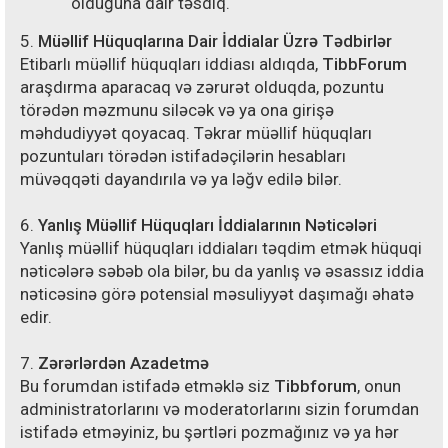
olduğuna dair təsdiq.
5.
Müəllif Hüquqlarına Dair İddialar Üzrə Tədbirlər
Etibarlı müəllif hüquqları iddiası aldıqda,
TibbForum
araşdırma aparacaq və zərurət olduqda, pozuntu
törədən məzmunu siləcək və ya ona girişə
məhdudiyyət qoyacaq. Təkrar müəllif hüquqları
pozuntuları törədən istifadəçilərin hesabları
müvəqqəti dayandırıla və ya ləğv edilə bilər.
6.
Yanlış Müəllif Hüquqları İddialarının Nəticələri
Yanlış müəllif hüquqları iddiaları təqdim etmək hüquqi
nəticələrə səbəb ola bilər, bu da yanlış və əsassız iddia
nəticəsinə görə potensial məsuliyyət daşımağı əhatə
edir.
7.
Zərərlərdən Azadetmə
Bu forumdan istifadə etməklə siz
Tibbforum
, onun
administratorlarını və moderatorlarını sizin forumdan
istifadə etməyiniz, bu şərtləri pozmağınız və ya hər