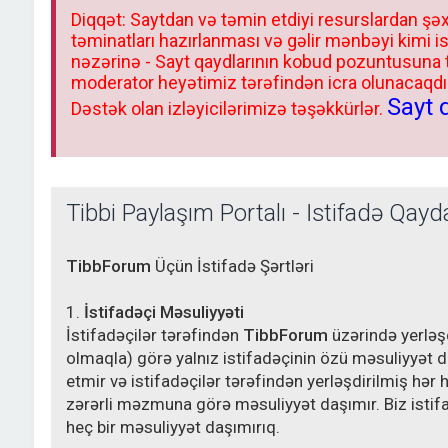
Diqqət: Saytdan və təmin etdiyi resurslardan şəx
təminatları hazırlanması və gəlir mənbəyi kimi i
nəzərinə - Sayt qaydlarının kobud pozuntusuna
moderator heyətimiz tərəfindən icra olunacaqdır.
Sayt 
Dəstək olan izləyicilərimizə təşəkkürlər.
Tibbi Paylaşım Portalı - İstifadə Qayda
TibbForum
Üçün İstifadə Şərtləri
1.
İstifadəçi Məsuliyyəti
İstifadəçilər tərəfindən
TibbForum
üzərində yerləşd
olmaqla) görə yalnız istifadəçinin özü məsuliyyət d
etmir və istifadəçilər tərəfindən yerləşdirilmiş hər
zərərli məzmuna görə məsuliyyət daşımır. Biz istif
heç bir məsuliyyət daşımırıq.