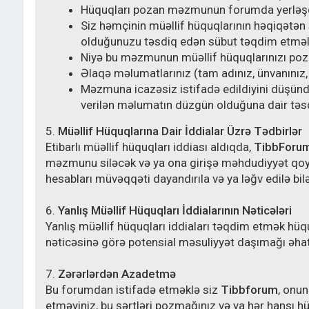
Hüquqları pozan məzmunun forumda yerləşdi
Siz həmçinin müəllif hüquqlarının həqiqətə
olduğunuzu təsdiq edən sübut təqdim etməli
Niyə bu məzmunun müəllif hüquqlarınızı po
Əlaqə məlumatlarınız (tam adınız, ünvanınız,
Məzmuna icazəsiz istifadə edildiyini düşündü
verilən məlumatın düzgün olduğuna dair təs
5.
Müəllif Hüquqlarına Dair İddialar Üzrə Tədbirlər
Etibarlı müəllif hüquqları iddiası aldıqda,
TibbForu
məzmunu siləcək və ya ona girişə məhdudiyyət qoyac
hesabları müvəqqəti dayandırıla və ya ləğv edilə bilə
6.
Yanlış Müəllif Hüquqları İddialarının Nəticələri
Yanlış müəllif hüquqları iddiaları təqdim etmək hüqu
nəticəsinə görə potensial məsuliyyət daşımağı əhat
7.
Zərərlərdən Azadetmə
Bu forumdan istifadə etməklə siz
Tibbforum
, onun
etməyiniz, bu şərtləri pozmağınız və ya hər hansı h