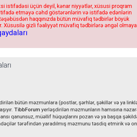
si istifadəsi üçün deyil, kənar niyyətlər, xüsusi proqram
stifadə etməyə cəhd göstərənlərin və istifadə edənlərin
 təşəbüsdən haqqınızda bütün müvafiq tədbirlər böyük
 Xüsusilə gizli fəaliyyət müvafiq tədbirlərə əngəl olmaya
qaydaları
ları
irilən bütün məzmunlara (postlar, şərhlər, şəkillər və ya linklə
aşıyır.
TibbForum
yerləşdirilən məzmunların hamısına nəzar
 hansı qanunsuz, müəllif hüquqlarını pozan və ya başqa şəkild
adəçilər tərəfindən yaradılmış məzmunu təsdiq etmirik və o