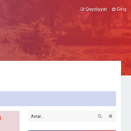
Qeydiyyat
Giriş
Axtar
Detallı ax
l