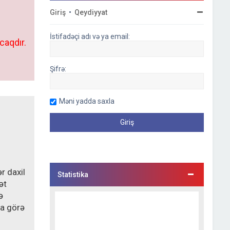
Giriş
•
Qeydiyyat
İstifadəçi adı və ya email:
caqdır.
Şifrə:
Məni yadda saxla
r daxil
Statistika
ət
ə
na görə