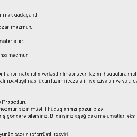
şdirmək qadağandır:
ı pozan məzmun.
ateriallar.
ansı məzmun.
ər hansı materialın yerləşdirilməsi üçün lazımi hüquqlara mal
ın paylaşılması üçün lazımi icazələri, lisenziyaları və ya dig
iş Proseduru
məzmun sizin müəllif hüquqlarınızı pozur, bizə
riş göndərə bilərsiniz. Bildirişiniz aşağıdakı məlumatları əks
nüz əsərin təfərrüatlı təsviri.