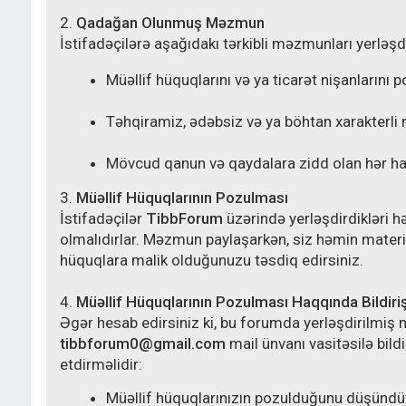
2.
Qadağan Olunmuş Məzmun
İstifadəçilərə aşağıdakı tərkibli məzmunları yerlə
Müəllif hüquqlarını və ya ticarət nişanların
Təhqiramiz, ədəbsiz və ya böhtan xarakterli m
Mövcud qanun və qaydalara zidd olan hər h
3.
Müəllif Hüquqlarının Pozulması
İstifadəçilər
TibbForum
üzərində yerləşdirdikləri h
olmalıdırlar. Məzmun paylaşarkən, siz həmin material
hüquqlara malik olduğunuzu təsdiq edirsiniz.
4.
Müəllif Hüquqlarının Pozulması Haqqında Bildir
Əgər hesab edirsiniz ki, bu forumda yerləşdirilmiş 
tibbforum0@gmail.com
mail ünvanı vasitəsilə bildi
etdirməlidir:
Müəllif hüquqlarınızın pozulduğunu düşündüyü