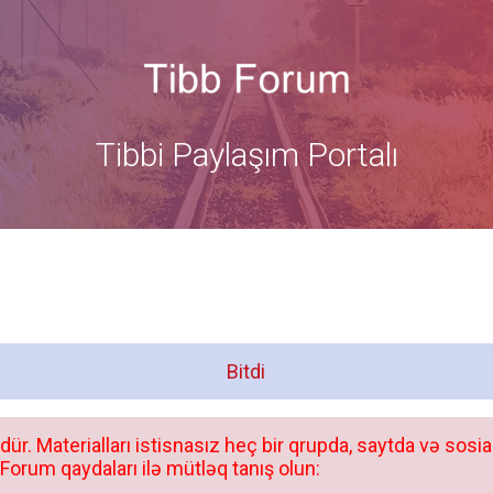
Tibbi Paylaşım Portalı
Bitdi
dür. Materialları istisnasız heç bir qrupda, saytda və sosia
orum qaydaları ilə mütləq tanış olun: