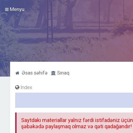
Menyu
Əsas səhifə
Sınaq
İndex
Saytdakı materiallar yalnız fərdi istifadəniz üçün
şəbəkədə paylaşmaq olmaz və qəti qadağandır! F