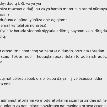
yi dəqiq URL və ya yeri.
n sizə məxsus olduğunu və ya həmin materialın rəsmi nümay
siniz.
zduğunu düşündüyünüzə dair açıqlama.
 email və telefon nömrəsi).
yünüz barədə vicdanlı niyyətlə edilmiş bəyanat və bildirişdə
diq.
m
araşdırma aparacaq və zərurət olduqda, pozuntu törədən
aq. Təkrar müəllif hüquqları pozuntuları törədən istifadəçi
r.
qi nəticələrə səbəb ola bilər, bu da yanlış və əsassız iddia
ə edir.
 administratorlarını və moderatorlarını sizin forumdan istif
üquqların və qanunların pozulması nəticəsində ortaya çıxan h