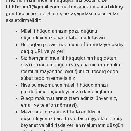
məzmun sizin müəllif hüquqlarınızı pozur, bizə
tibbforum0@gmail.com
mail ünvanı vasitəsilə bildiriş
göndərə bilərsiniz. Bildirişiniz aşağıdakı məlumatları
əks etdirməlidir:
Müəllif hüquqlarınızın pozulduğunu
düşündüyünüz əsərin təfərrüatlı təsviri.
Hüquqları pozan məzmunun forumda yerləşdiyi
dəqiq URL və ya yeri.
Siz həmçinin müəllif hüquqlarının həqiqətən
sizə məxsus olduğunu və ya həmin materialın
rəsmi nümayəndəsi olduğunuzu təsdiq edən
sübut təqdim etməlisiniz.
Niyə bu məzmunun müəllif hüquqlarınızı
pozduğunu düşündüyünüzə dair açıqlama.
Əlaqə məlumatlarınız (tam adınız, ünvanınız,
email və telefon nömrəsi).
Məzmuna icazəsiz istifadə edildiyini
düşündüyünüz barədə vicdanlı niyyətlə edilmiş
bəyanat və bildirişdə verilən məlumatın düzgün