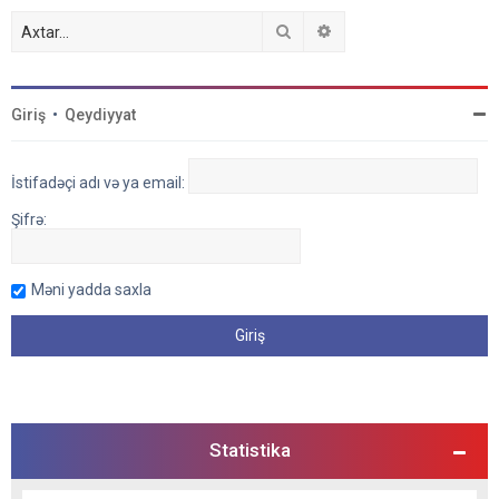
Axtar
Detallı axtarış
Giriş
•
Qeydiyyat
İstifadəçi adı və ya email:
Şifrə:
Məni yadda saxla
Statistika