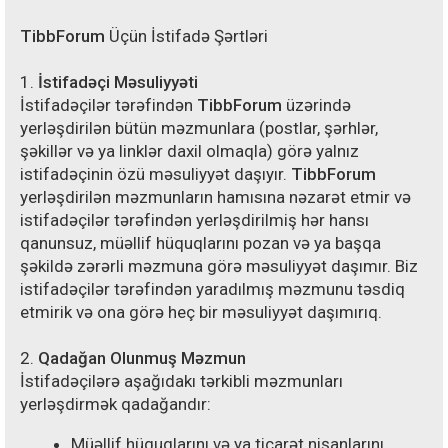
TibbForum
Üçün İstifadə Şərtləri
1.
İstifadəçi Məsuliyyəti
İstifadəçilər tərəfindən
TibbForum
üzərində
yerləşdirilən bütün məzmunlara (postlar, şərhlər,
şəkillər və ya linklər daxil olmaqla) görə yalnız
istifadəçinin özü məsuliyyət daşıyır.
TibbForum
yerləşdirilən məzmunların hamısına nəzarət etmir və
istifadəçilər tərəfindən yerləşdirilmiş hər hansı
qanunsuz, müəllif hüquqlarını pozan və ya başqa
şəkildə zərərli məzmuna görə məsuliyyət daşımır. Biz
istifadəçilər tərəfindən yaradılmış məzmunu təsdiq
etmirik və ona görə heç bir məsuliyyət daşımırıq.
2.
Qadağan Olunmuş Məzmun
İstifadəçilərə aşağıdakı tərkibli məzmunları
yerləşdirmək qadağandır:
Müəllif hüquqlarını və ya ticarət nişanlarını