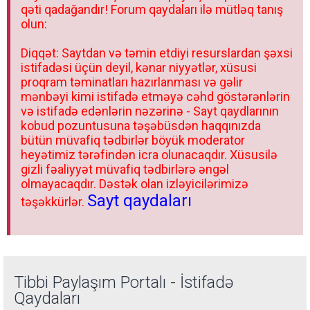
qəti qadağandır! Forum qaydaları ilə mütləq tanış
olun:
Diqqət: Saytdan və təmin etdiyi resurslardan şəxsi
istifadəsi üçün deyil, kənar niyyətlər, xüsusi
proqram təminatları hazırlanması və gəlir
mənbəyi kimi istifadə etməyə cəhd göstərənlərin
və istifadə edənlərin nəzərinə - Sayt qaydlarının
kobud pozuntusuna təşəbüsdən haqqınızda
bütün müvafiq tədbirlər böyük moderator
heyətimiz tərəfindən icra olunacaqdır. Xüsusilə
gizli fəaliyyət müvafiq tədbirlərə əngəl
olmayacaqdır. Dəstək olan izləyicilərimizə
Sayt qaydaları
təşəkkürlər.
Tibbi Paylaşım Portalı - İstifadə
Qaydaları