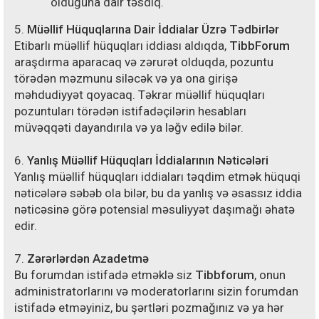
olduğuna dair təsdiq.
5.
Müəllif Hüquqlarına Dair İddialar Üzrə Tədbirlər
Etibarlı müəllif hüquqları iddiası aldıqda,
TibbForum
araşdırma aparacaq və zərurət olduqda, pozuntu
törədən məzmunu siləcək və ya ona girişə
məhdudiyyət qoyacaq. Təkrar müəllif hüquqları
pozuntuları törədən istifadəçilərin hesabları
müvəqqəti dayandırıla və ya ləğv edilə bilər.
6.
Yanlış Müəllif Hüquqları İddialarının Nəticələri
Yanlış müəllif hüquqları iddiaları təqdim etmək hüquqi
nəticələrə səbəb ola bilər, bu da yanlış və əsassız iddia
nəticəsinə görə potensial məsuliyyət daşımağı əhatə
edir.
7.
Zərərlərdən Azadetmə
Bu forumdan istifadə etməklə siz
Tibbforum
, onun
administratorlarını və moderatorlarını sizin forumdan
istifadə etməyiniz, bu şərtləri pozmağınız və ya hər