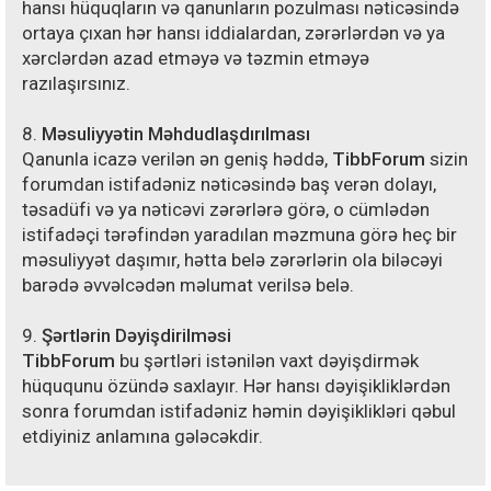
hansı hüquqların və qanunların pozulması nəticəsində
ortaya çıxan hər hansı iddialardan, zərərlərdən və ya
xərclərdən azad etməyə və təzmin etməyə
razılaşırsınız.
8.
Məsuliyyətin Məhdudlaşdırılması
Qanunla icazə verilən ən geniş həddə,
TibbForum
sizin
forumdan istifadəniz nəticəsində baş verən dolayı,
təsadüfi və ya nəticəvi zərərlərə görə, o cümlədən
istifadəçi tərəfindən yaradılan məzmuna görə heç bir
məsuliyyət daşımır, hətta belə zərərlərin ola biləcəyi
barədə əvvəlcədən məlumat verilsə belə.
9.
Şərtlərin Dəyişdirilməsi
TibbForum
bu şərtləri istənilən vaxt dəyişdirmək
hüququnu özündə saxlayır. Hər hansı dəyişikliklərdən
sonra forumdan istifadəniz həmin dəyişiklikləri qəbul
etdiyiniz anlamına gələcəkdir.