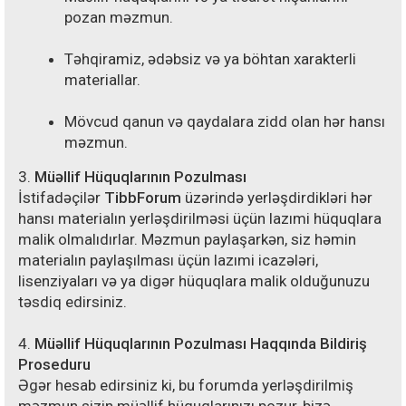
pozan məzmun.
Təhqiramiz, ədəbsiz və ya böhtan xarakterli
materiallar.
Mövcud qanun və qaydalara zidd olan hər hansı
məzmun.
3.
Müəllif Hüquqlarının Pozulması
İstifadəçilər
TibbForum
üzərində yerləşdirdikləri hər
hansı materialın yerləşdirilməsi üçün lazımi hüquqlara
malik olmalıdırlar. Məzmun paylaşarkən, siz həmin
materialın paylaşılması üçün lazımi icazələri,
lisenziyaları və ya digər hüquqlara malik olduğunuzu
təsdiq edirsiniz.
4.
Müəllif Hüquqlarının Pozulması Haqqında Bildiriş
Proseduru
Əgər hesab edirsiniz ki, bu forumda yerləşdirilmiş