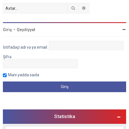
Axtar
Detallı axtarış
Giriş
•
Qeydiyyat
İstifadəçi adı və ya email:
Şifrə:
Məni yadda saxla
Statistika