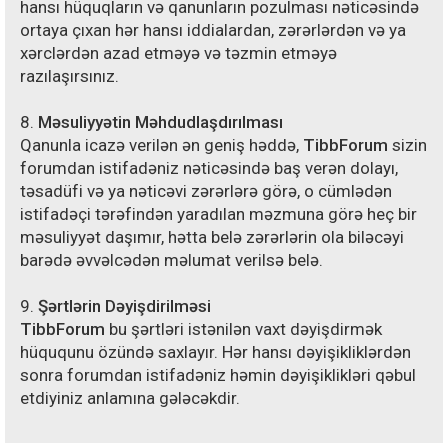
hansı hüquqların və qanunların pozulması nəticəsində
ortaya çıxan hər hansı iddialardan, zərərlərdən və ya
xərclərdən azad etməyə və təzmin etməyə
razılaşırsınız.
8.
Məsuliyyətin Məhdudlaşdırılması
Qanunla icazə verilən ən geniş həddə,
TibbForum
sizin
forumdan istifadəniz nəticəsində baş verən dolayı,
təsadüfi və ya nəticəvi zərərlərə görə, o cümlədən
istifadəçi tərəfindən yaradılan məzmuna görə heç bir
məsuliyyət daşımır, hətta belə zərərlərin ola biləcəyi
barədə əvvəlcədən məlumat verilsə belə.
9.
Şərtlərin Dəyişdirilməsi
TibbForum
bu şərtləri istənilən vaxt dəyişdirmək
hüququnu özündə saxlayır. Hər hansı dəyişikliklərdən
sonra forumdan istifadəniz həmin dəyişiklikləri qəbul
etdiyiniz anlamına gələcəkdir.