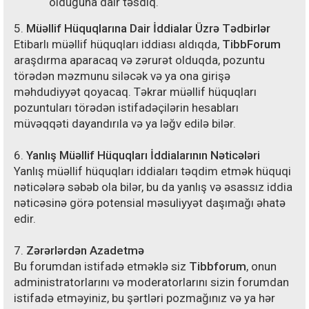
olduğuna dair təsdiq.
5.
Müəllif Hüquqlarına Dair İddialar Üzrə Tədbirlər
Etibarlı müəllif hüquqları iddiası aldıqda,
TibbForum
araşdırma aparacaq və zərurət olduqda, pozuntu
törədən məzmunu siləcək və ya ona girişə
məhdudiyyət qoyacaq. Təkrar müəllif hüquqları
pozuntuları törədən istifadəçilərin hesabları
müvəqqəti dayandırıla və ya ləğv edilə bilər.
6.
Yanlış Müəllif Hüquqları İddialarının Nəticələri
Yanlış müəllif hüquqları iddiaları təqdim etmək hüquqi
nəticələrə səbəb ola bilər, bu da yanlış və əsassız iddia
nəticəsinə görə potensial məsuliyyət daşımağı əhatə
edir.
7.
Zərərlərdən Azadetmə
Bu forumdan istifadə etməklə siz
Tibbforum
, onun
administratorlarını və moderatorlarını sizin forumdan
istifadə etməyiniz, bu şərtləri pozmağınız və ya hər