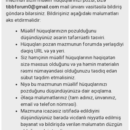
məzmun sizin müəllif hüquqlarınızı pozur, bizə
tibbforum0@gmail.com
mail ünvanı vasitəsilə bildiriş
göndərə bilərsiniz. Bildirişiniz aşağıdakı məlumatları
əks etdirməlidir:
Müəllif hüquqlarınızın pozulduğunu
düşündüyünüz əsərin təfərrüatlı təsviri.
Hüquqları pozan məzmunun forumda yerləşdiyi
dəqiq URL və ya yeri.
Siz həmçinin müəllif hüquqlarının həqiqətən
sizə məxsus olduğunu və ya həmin materialın
rəsmi nümayəndəsi olduğunuzu təsdiq edən
sübut təqdim etməlisiniz.
Niyə bu məzmunun müəllif hüquqlarınızı
pozduğunu düşündüyünüzə dair açıqlama.
Əlaqə məlumatlarınız (tam adınız, ünvanınız,
email və telefon nömrəsi).
Məzmuna icazəsiz istifadə edildiyini
düşündüyünüz barədə vicdanlı niyyətlə edilmiş
bəyanat və bildirişdə verilən məlumatın düzgün