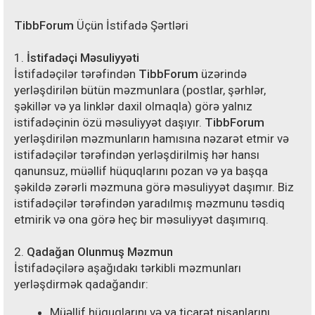
TibbForum
Üçün İstifadə Şərtləri
1.
İstifadəçi Məsuliyyəti
İstifadəçilər tərəfindən
TibbForum
üzərində
yerləşdirilən bütün məzmunlara (postlar, şərhlər,
şəkillər və ya linklər daxil olmaqla) görə yalnız
istifadəçinin özü məsuliyyət daşıyır.
TibbForum
yerləşdirilən məzmunların hamısına nəzarət etmir və
istifadəçilər tərəfindən yerləşdirilmiş hər hansı
qanunsuz, müəllif hüquqlarını pozan və ya başqa
şəkildə zərərli məzmuna görə məsuliyyət daşımır. Biz
istifadəçilər tərəfindən yaradılmış məzmunu təsdiq
etmirik və ona görə heç bir məsuliyyət daşımırıq.
2.
Qadağan Olunmuş Məzmun
İstifadəçilərə aşağıdakı tərkibli məzmunları
yerləşdirmək qadağandır:
Müəllif hüquqlarını və ya ticarət nişanlarını