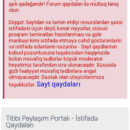
qəti qadağandır! Forum qaydaları ilə mütləq tanış
olun:
Diqqət: Saytdan və təmin etdiyi resurslardan şəxsi
istifadəsi üçün deyil, kənar niyyətlər, xüsusi
proqram təminatları hazırlanması və gəlir
mənbəyi kimi istifadə etməyə cəhd göstərənlərin
və istifadə edənlərin nəzərinə - Sayt qaydlarının
kobud pozuntusuna təşəbüsdən haqqınızda
bütün müvafiq tədbirlər böyük moderator
heyətimiz tərəfindən icra olunacaqdır. Xüsusilə
gizli fəaliyyət müvafiq tədbirlərə əngəl
olmayacaqdır. Dəstək olan izləyicilərimizə
Sayt qaydaları
təşəkkürlər.
Tibbi Paylaşım Portalı - İstifadə
Qaydaları