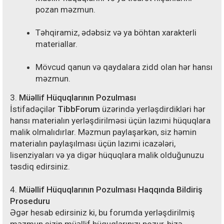
pozan məzmun.
Təhqiramiz, ədəbsiz və ya böhtan xarakterli
materiallar.
Mövcud qanun və qaydalara zidd olan hər hansı
məzmun.
3.
Müəllif Hüquqlarının Pozulması
İstifadəçilər
TibbForum
üzərində yerləşdirdikləri hər
hansı materialın yerləşdirilməsi üçün lazımi hüquqlara
malik olmalıdırlar. Məzmun paylaşarkən, siz həmin
materialın paylaşılması üçün lazımi icazələri,
lisenziyaları və ya digər hüquqlara malik olduğunuzu
təsdiq edirsiniz.
4.
Müəllif Hüquqlarının Pozulması Haqqında Bildiriş
Proseduru
Əgər hesab edirsiniz ki, bu forumda yerləşdirilmiş