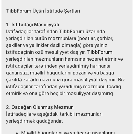
TibbForum
Üçün İstifadə Şərtləri
1.
İstifadəçi Məsuliyyəti
İstifadəçilər tərəfindən
TibbForum
üzərində
yerləşdirilən bütün məzmunlara (postlar, şərhlər,
şəkillər və ya linklər daxil olmaqla) görə yalnız
istifadəçinin özü məsuliyyət daşıyır.
TibbForum
yerləşdirilən məzmunların hamısına nəzarət etmir və
istifadəçilər tərəfindən yerləşdirilmiş hər hansı
qanunsuz, müəllif hüquqlarını pozan və ya başqa
şəkildə zərərli məzmuna görə məsuliyyət daşımır. Biz
istifadəçilər tərəfindən yaradılmış məzmunu təsdiq
etmirik və ona görə heç bir məsuliyyət daşımırıq.
2.
Qadağan Olunmuş Məzmun
İstifadəçilərə aşağıdakı tərkibli məzmunları
yerləşdirmək qadağandır:
Müəllif hüquqlarını və ya ticarət nişanlarını