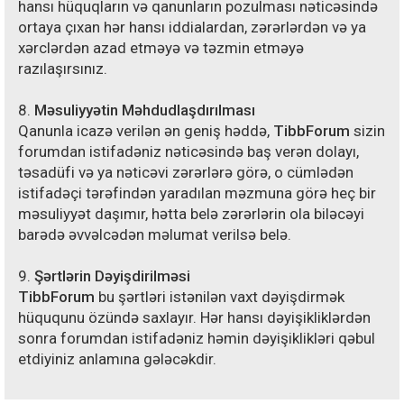
hansı hüquqların və qanunların pozulması nəticəsində
ortaya çıxan hər hansı iddialardan, zərərlərdən və ya
xərclərdən azad etməyə və təzmin etməyə
razılaşırsınız.
8.
Məsuliyyətin Məhdudlaşdırılması
Qanunla icazə verilən ən geniş həddə,
TibbForum
sizin
forumdan istifadəniz nəticəsində baş verən dolayı,
təsadüfi və ya nəticəvi zərərlərə görə, o cümlədən
istifadəçi tərəfindən yaradılan məzmuna görə heç bir
məsuliyyət daşımır, hətta belə zərərlərin ola biləcəyi
barədə əvvəlcədən məlumat verilsə belə.
9.
Şərtlərin Dəyişdirilməsi
TibbForum
bu şərtləri istənilən vaxt dəyişdirmək
hüququnu özündə saxlayır. Hər hansı dəyişikliklərdən
sonra forumdan istifadəniz həmin dəyişiklikləri qəbul
etdiyiniz anlamına gələcəkdir.