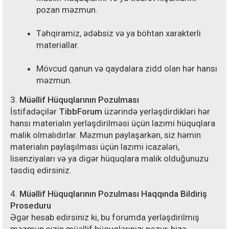
pozan məzmun.
Təhqiramiz, ədəbsiz və ya böhtan xarakterli
materiallar.
Mövcud qanun və qaydalara zidd olan hər hansı
məzmun.
3.
Müəllif Hüquqlarının Pozulması
İstifadəçilər
TibbForum
üzərində yerləşdirdikləri hər
hansı materialın yerləşdirilməsi üçün lazımi hüquqlara
malik olmalıdırlar. Məzmun paylaşarkən, siz həmin
materialın paylaşılması üçün lazımi icazələri,
lisenziyaları və ya digər hüquqlara malik olduğunuzu
təsdiq edirsiniz.
4.
Müəllif Hüquqlarının Pozulması Haqqında Bildiriş
Proseduru
Əgər hesab edirsiniz ki, bu forumda yerləşdirilmiş