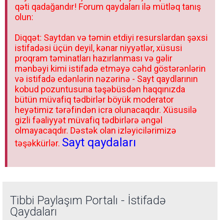
qəti qadağandır! Forum qaydaları ilə mütləq tanış
olun:
Diqqət: Saytdan və təmin etdiyi resurslardan şəxsi
istifadəsi üçün deyil, kənar niyyətlər, xüsusi
proqram təminatları hazırlanması və gəlir
mənbəyi kimi istifadə etməyə cəhd göstərənlərin
və istifadə edənlərin nəzərinə - Sayt qaydlarının
kobud pozuntusuna təşəbüsdən haqqınızda
bütün müvafiq tədbirlər böyük moderator
heyətimiz tərəfindən icra olunacaqdır. Xüsusilə
gizli fəaliyyət müvafiq tədbirlərə əngəl
olmayacaqdır. Dəstək olan izləyicilərimizə
Sayt qaydaları
təşəkkürlər.
Tibbi Paylaşım Portalı - İstifadə
Qaydaları