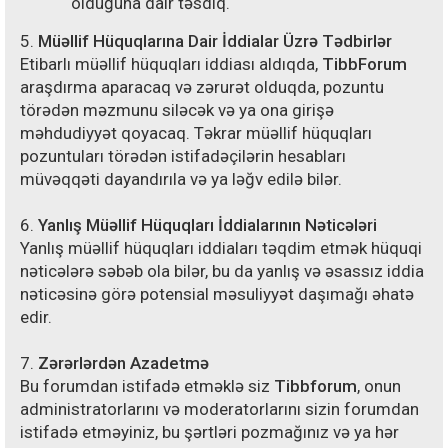
olduğuna dair təsdiq.
5.
Müəllif Hüquqlarına Dair İddialar Üzrə Tədbirlər
Etibarlı müəllif hüquqları iddiası aldıqda,
TibbForum
araşdırma aparacaq və zərurət olduqda, pozuntu
törədən məzmunu siləcək və ya ona girişə
məhdudiyyət qoyacaq. Təkrar müəllif hüquqları
pozuntuları törədən istifadəçilərin hesabları
müvəqqəti dayandırıla və ya ləğv edilə bilər.
6.
Yanlış Müəllif Hüquqları İddialarının Nəticələri
Yanlış müəllif hüquqları iddiaları təqdim etmək hüquqi
nəticələrə səbəb ola bilər, bu da yanlış və əsassız iddia
nəticəsinə görə potensial məsuliyyət daşımağı əhatə
edir.
7.
Zərərlərdən Azadetmə
Bu forumdan istifadə etməklə siz
Tibbforum
, onun
administratorlarını və moderatorlarını sizin forumdan
istifadə etməyiniz, bu şərtləri pozmağınız və ya hər