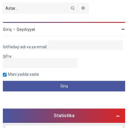
Axtar
Detallı axtarış
Giriş
•
Qeydiyyat
İstifadəçi adı və ya email:
Şifrə:
Məni yadda saxla
Statistika