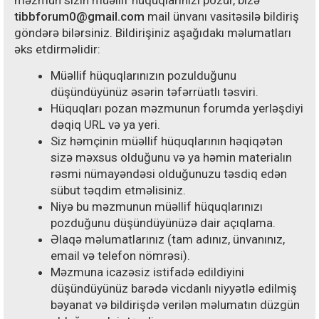
məzmun sizin müəllif hüquqlarınızı pozur, bizə
tibbforum0@gmail.com
mail ünvanı vasitəsilə bildiriş
göndərə bilərsiniz. Bildirişiniz aşağıdakı məlumatları
əks etdirməlidir:
Müəllif hüquqlarınızın pozulduğunu
düşündüyünüz əsərin təfərrüatlı təsviri.
Hüquqları pozan məzmunun forumda yerləşdiyi
dəqiq URL və ya yeri.
Siz həmçinin müəllif hüquqlarının həqiqətən
sizə məxsus olduğunu və ya həmin materialın
rəsmi nümayəndəsi olduğunuzu təsdiq edən
sübut təqdim etməlisiniz.
Niyə bu məzmunun müəllif hüquqlarınızı
pozduğunu düşündüyünüzə dair açıqlama.
Əlaqə məlumatlarınız (tam adınız, ünvanınız,
email və telefon nömrəsi).
Məzmuna icazəsiz istifadə edildiyini
düşündüyünüz barədə vicdanlı niyyətlə edilmiş
bəyanat və bildirişdə verilən məlumatın düzgün