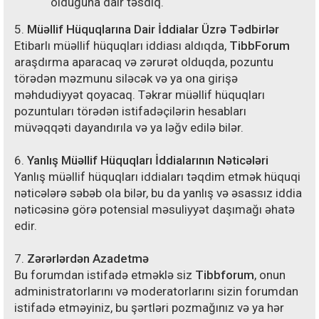
olduğuna dair təsdiq.
5.
Müəllif Hüquqlarına Dair İddialar Üzrə Tədbirlər
Etibarlı müəllif hüquqları iddiası aldıqda,
TibbForum
araşdırma aparacaq və zərurət olduqda, pozuntu
törədən məzmunu siləcək və ya ona girişə
məhdudiyyət qoyacaq. Təkrar müəllif hüquqları
pozuntuları törədən istifadəçilərin hesabları
müvəqqəti dayandırıla və ya ləğv edilə bilər.
6.
Yanlış Müəllif Hüquqları İddialarının Nəticələri
Yanlış müəllif hüquqları iddiaları təqdim etmək hüquqi
nəticələrə səbəb ola bilər, bu da yanlış və əsassız iddia
nəticəsinə görə potensial məsuliyyət daşımağı əhatə
edir.
7.
Zərərlərdən Azadetmə
Bu forumdan istifadə etməklə siz
Tibbforum
, onun
administratorlarını və moderatorlarını sizin forumdan
istifadə etməyiniz, bu şərtləri pozmağınız və ya hər