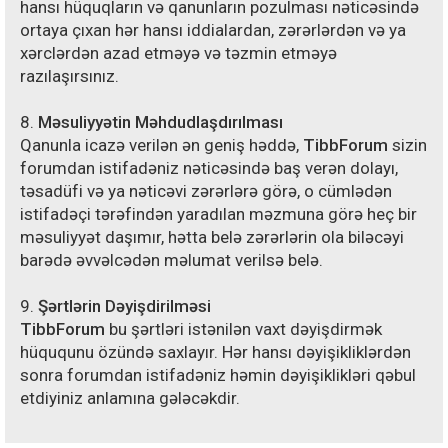
hansı hüquqların və qanunların pozulması nəticəsində
ortaya çıxan hər hansı iddialardan, zərərlərdən və ya
xərclərdən azad etməyə və təzmin etməyə
razılaşırsınız.
8.
Məsuliyyətin Məhdudlaşdırılması
Qanunla icazə verilən ən geniş həddə,
TibbForum
sizin
forumdan istifadəniz nəticəsində baş verən dolayı,
təsadüfi və ya nəticəvi zərərlərə görə, o cümlədən
istifadəçi tərəfindən yaradılan məzmuna görə heç bir
məsuliyyət daşımır, hətta belə zərərlərin ola biləcəyi
barədə əvvəlcədən məlumat verilsə belə.
9.
Şərtlərin Dəyişdirilməsi
TibbForum
bu şərtləri istənilən vaxt dəyişdirmək
hüququnu özündə saxlayır. Hər hansı dəyişikliklərdən
sonra forumdan istifadəniz həmin dəyişiklikləri qəbul
etdiyiniz anlamına gələcəkdir.