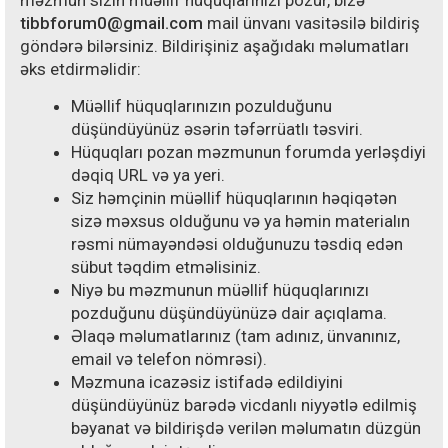
məzmun sizin müəllif hüquqlarınızı pozur, bizə
tibbforum0@gmail.com
mail ünvanı vasitəsilə bildiriş
göndərə bilərsiniz. Bildirişiniz aşağıdakı məlumatları
əks etdirməlidir:
Müəllif hüquqlarınızın pozulduğunu
düşündüyünüz əsərin təfərrüatlı təsviri.
Hüquqları pozan məzmunun forumda yerləşdiyi
dəqiq URL və ya yeri.
Siz həmçinin müəllif hüquqlarının həqiqətən
sizə məxsus olduğunu və ya həmin materialın
rəsmi nümayəndəsi olduğunuzu təsdiq edən
sübut təqdim etməlisiniz.
Niyə bu məzmunun müəllif hüquqlarınızı
pozduğunu düşündüyünüzə dair açıqlama.
Əlaqə məlumatlarınız (tam adınız, ünvanınız,
email və telefon nömrəsi).
Məzmuna icazəsiz istifadə edildiyini
düşündüyünüz barədə vicdanlı niyyətlə edilmiş
bəyanat və bildirişdə verilən məlumatın düzgün