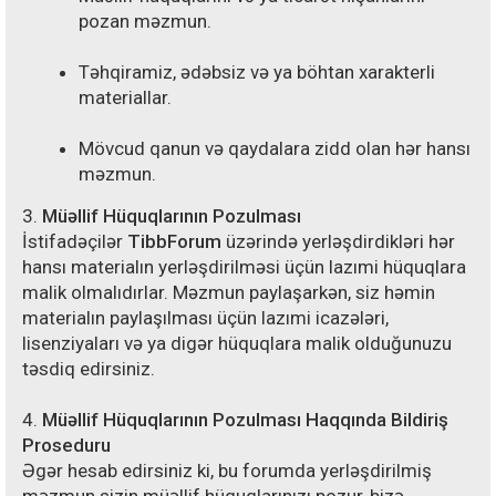
pozan məzmun.
Təhqiramiz, ədəbsiz və ya böhtan xarakterli
materiallar.
Mövcud qanun və qaydalara zidd olan hər hansı
məzmun.
3.
Müəllif Hüquqlarının Pozulması
İstifadəçilər
TibbForum
üzərində yerləşdirdikləri hər
hansı materialın yerləşdirilməsi üçün lazımi hüquqlara
malik olmalıdırlar. Məzmun paylaşarkən, siz həmin
materialın paylaşılması üçün lazımi icazələri,
lisenziyaları və ya digər hüquqlara malik olduğunuzu
təsdiq edirsiniz.
4.
Müəllif Hüquqlarının Pozulması Haqqında Bildiriş
Proseduru
Əgər hesab edirsiniz ki, bu forumda yerləşdirilmiş