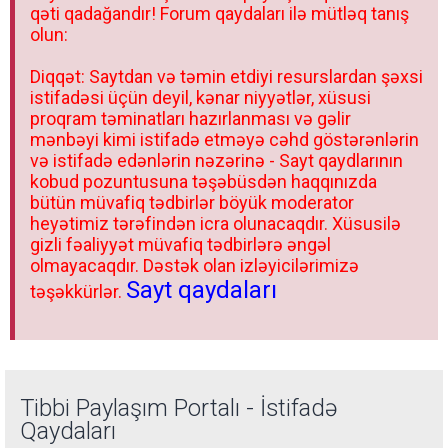
qəti qadağandır! Forum qaydaları ilə mütləq tanış
olun:
Diqqət: Saytdan və təmin etdiyi resurslardan şəxsi
istifadəsi üçün deyil, kənar niyyətlər, xüsusi
proqram təminatları hazırlanması və gəlir
mənbəyi kimi istifadə etməyə cəhd göstərənlərin
və istifadə edənlərin nəzərinə - Sayt qaydlarının
kobud pozuntusuna təşəbüsdən haqqınızda
bütün müvafiq tədbirlər böyük moderator
heyətimiz tərəfindən icra olunacaqdır. Xüsusilə
gizli fəaliyyət müvafiq tədbirlərə əngəl
olmayacaqdır. Dəstək olan izləyicilərimizə
Sayt qaydaları
təşəkkürlər.
Tibbi Paylaşım Portalı - İstifadə
Qaydaları