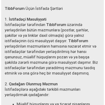
TibbForum
Üçün İstifadə Şərtləri
1.
İstifadəçi Məsuliyyəti
İstifadəçilər tərəfindən
TibbForum
üzərində
yerləşdirilən bütün məzmunlara (postlar, şərhlər,
şəkillər və ya linklər daxil olmaqla) görə yalnız
istifadəçinin özü məsuliyyət daşıyır.
TibbForum
yerləşdirilən məzmunların hamısına nəzarət etmir və
istifadəçilər tərəfindən yerləşdirilmiş hər hansı
qanunsuz, müəllif hüquqlarını pozan və ya başqa
şəkildə zərərli məzmuna görə məsuliyyət daşımır. Biz
istifadəçilər tərəfindən yaradılmış məzmunu təsdiq
etmirik və ona görə heç bir məsuliyyət daşımırıq.
2.
Qadağan Olunmuş Məzmun
İstifadəçilərə aşağıdakı tərkibli məzmunları
yerləşdirmək qadağandır:
Müəllif hüquqlarını və ya ticarət nişanlarını