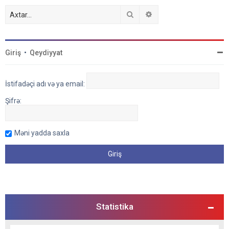
Axtar
Detallı axtarış
Giriş
•
Qeydiyyat
İstifadəçi adı və ya email:
Şifrə:
Məni yadda saxla
Statistika