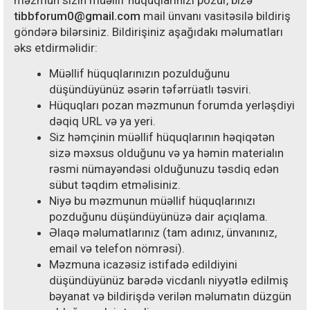
məzmun sizin müəllif hüquqlarınızı pozur, bizə
tibbforum0@gmail.com
mail ünvanı vasitəsilə bildiriş
göndərə bilərsiniz. Bildirişiniz aşağıdakı məlumatları
əks etdirməlidir:
Müəllif hüquqlarınızın pozulduğunu
düşündüyünüz əsərin təfərrüatlı təsviri.
Hüquqları pozan məzmunun forumda yerləşdiyi
dəqiq URL və ya yeri.
Siz həmçinin müəllif hüquqlarının həqiqətən
sizə məxsus olduğunu və ya həmin materialın
rəsmi nümayəndəsi olduğunuzu təsdiq edən
sübut təqdim etməlisiniz.
Niyə bu məzmunun müəllif hüquqlarınızı
pozduğunu düşündüyünüzə dair açıqlama.
Əlaqə məlumatlarınız (tam adınız, ünvanınız,
email və telefon nömrəsi).
Məzmuna icazəsiz istifadə edildiyini
düşündüyünüz barədə vicdanlı niyyətlə edilmiş
bəyanat və bildirişdə verilən məlumatın düzgün