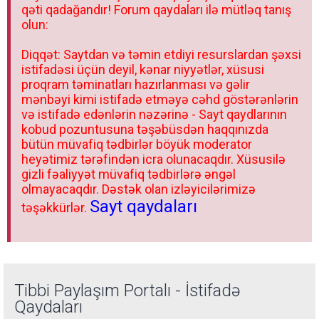
qəti qadağandır! Forum qaydaları ilə mütləq tanış
olun:
Diqqət: Saytdan və təmin etdiyi resurslardan şəxsi
istifadəsi üçün deyil, kənar niyyətlər, xüsusi
proqram təminatları hazırlanması və gəlir
mənbəyi kimi istifadə etməyə cəhd göstərənlərin
və istifadə edənlərin nəzərinə - Sayt qaydlarının
kobud pozuntusuna təşəbüsdən haqqınızda
bütün müvafiq tədbirlər böyük moderator
heyətimiz tərəfindən icra olunacaqdır. Xüsusilə
gizli fəaliyyət müvafiq tədbirlərə əngəl
olmayacaqdır. Dəstək olan izləyicilərimizə
Sayt qaydaları
təşəkkürlər.
Tibbi Paylaşım Portalı - İstifadə
Qaydaları