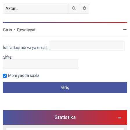
Axtar
Detallı axtarış
Giriş
•
Qeydiyyat
İstifadəçi adı və ya email:
Şifrə:
Məni yadda saxla
Statistika