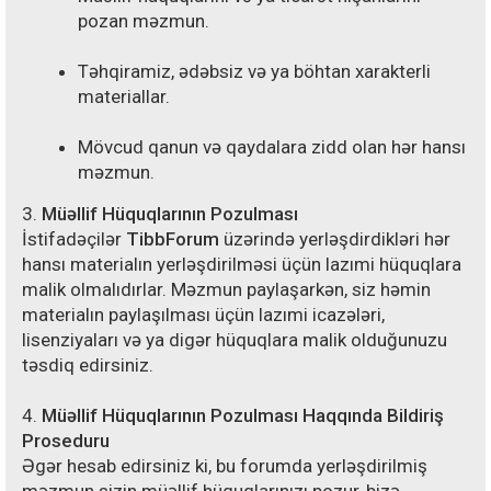
pozan məzmun.
Təhqiramiz, ədəbsiz və ya böhtan xarakterli
materiallar.
Mövcud qanun və qaydalara zidd olan hər hansı
məzmun.
3.
Müəllif Hüquqlarının Pozulması
İstifadəçilər
TibbForum
üzərində yerləşdirdikləri hər
hansı materialın yerləşdirilməsi üçün lazımi hüquqlara
malik olmalıdırlar. Məzmun paylaşarkən, siz həmin
materialın paylaşılması üçün lazımi icazələri,
lisenziyaları və ya digər hüquqlara malik olduğunuzu
təsdiq edirsiniz.
4.
Müəllif Hüquqlarının Pozulması Haqqında Bildiriş
Proseduru
Əgər hesab edirsiniz ki, bu forumda yerləşdirilmiş