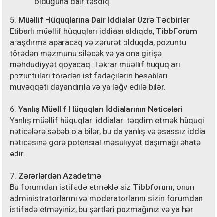
olduğuna dair təsdiq.
5.
Müəllif Hüquqlarına Dair İddialar Üzrə Tədbirlər
Etibarlı müəllif hüquqları iddiası aldıqda,
TibbForum
araşdırma aparacaq və zərurət olduqda, pozuntu
törədən məzmunu siləcək və ya ona girişə
məhdudiyyət qoyacaq. Təkrar müəllif hüquqları
pozuntuları törədən istifadəçilərin hesabları
müvəqqəti dayandırıla və ya ləğv edilə bilər.
6.
Yanlış Müəllif Hüquqları İddialarının Nəticələri
Yanlış müəllif hüquqları iddiaları təqdim etmək hüquqi
nəticələrə səbəb ola bilər, bu da yanlış və əsassız iddia
nəticəsinə görə potensial məsuliyyət daşımağı əhatə
edir.
7.
Zərərlərdən Azadetmə
Bu forumdan istifadə etməklə siz
Tibbforum
, onun
administratorlarını və moderatorlarını sizin forumdan
istifadə etməyiniz, bu şərtləri pozmağınız və ya hər