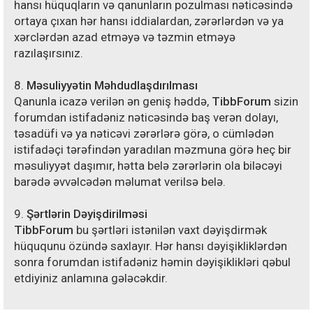
hansı hüquqların və qanunların pozulması nəticəsində
ortaya çıxan hər hansı iddialardan, zərərlərdən və ya
xərclərdən azad etməyə və təzmin etməyə
razılaşırsınız.
8.
Məsuliyyətin Məhdudlaşdırılması
Qanunla icazə verilən ən geniş həddə,
TibbForum
sizin
forumdan istifadəniz nəticəsində baş verən dolayı,
təsadüfi və ya nəticəvi zərərlərə görə, o cümlədən
istifadəçi tərəfindən yaradılan məzmuna görə heç bir
məsuliyyət daşımır, hətta belə zərərlərin ola biləcəyi
barədə əvvəlcədən məlumat verilsə belə.
9.
Şərtlərin Dəyişdirilməsi
TibbForum
bu şərtləri istənilən vaxt dəyişdirmək
hüququnu özündə saxlayır. Hər hansı dəyişikliklərdən
sonra forumdan istifadəniz həmin dəyişiklikləri qəbul
etdiyiniz anlamına gələcəkdir.