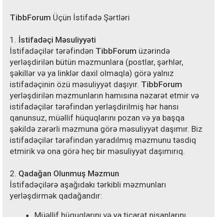
TibbForum
Üçün İstifadə Şərtləri
1.
İstifadəçi Məsuliyyəti
İstifadəçilər tərəfindən
TibbForum
üzərində
yerləşdirilən bütün məzmunlara (postlar, şərhlər,
şəkillər və ya linklər daxil olmaqla) görə yalnız
istifadəçinin özü məsuliyyət daşıyır.
TibbForum
yerləşdirilən məzmunların hamısına nəzarət etmir və
istifadəçilər tərəfindən yerləşdirilmiş hər hansı
qanunsuz, müəllif hüquqlarını pozan və ya başqa
şəkildə zərərli məzmuna görə məsuliyyət daşımır. Biz
istifadəçilər tərəfindən yaradılmış məzmunu təsdiq
etmirik və ona görə heç bir məsuliyyət daşımırıq.
2.
Qadağan Olunmuş Məzmun
İstifadəçilərə aşağıdakı tərkibli məzmunları
yerləşdirmək qadağandır:
Müəllif hüquqlarını və ya ticarət nişanlarını