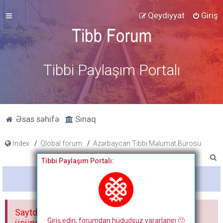
Qeydiyyat
Giriş
Tibbi Paylaşım Portalı
Əsas səhifə
Sınaq
İndex
Qlobal forum
Azərbaycan Tibbi Məlumat Bürosu
A
Tibbi Paylaşım Portalı:
x
Bitdi
t
a
Saytdakı materiallar yalnız fərdi istifadəniz
r
Giriş edin, forumdan hüdudsuz yararlanın 🙂
üçündür. Materialları istisnasız heç bir qrupda,