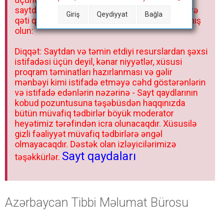
saytda və sosial şəbəkədə paylaşmaq olmaz və
Giriş
Qeydiyyat
Bağla
qəti qadağandır! Forum qaydaları ilə mütləq tanış
olun:
Diqqət: Saytdan və təmin etdiyi resurslardan şəxsi
istifadəsi üçün deyil, kənar niyyətlər, xüsusi
proqram təminatları hazırlanması və gəlir
mənbəyi kimi istifadə etməyə cəhd göstərənlərin
və istifadə edənlərin nəzərinə - Sayt qaydlarının
kobud pozuntusuna təşəbüsdən haqqınızda
bütün müvafiq tədbirlər böyük moderator
heyətimiz tərəfindən icra olunacaqdır. Xüsusilə
gizli fəaliyyət müvafiq tədbirlərə əngəl
olmayacaqdır. Dəstək olan izləyicilərimizə
Sayt qaydaları
təşəkkürlər.
Azərbaycan Tibbi Məlumat Bürosu