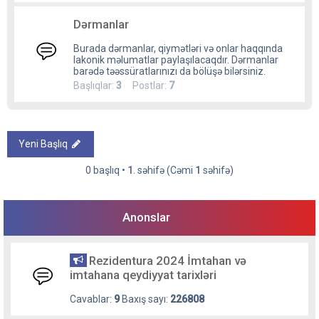
Dərmanlar
Burada dərmanlar, qiymətləri və onlar haqqında
lakonik məlumatlar paylaşılacaqdır. Dərmanlar
barədə təəssüratlarınızı da bölüşə bilərsiniz.
Başlıqlar:
3
Postlar:
7
Yeni Başlıq
0 başlıq •
1
. səhifə (Cəmi
1
səhifə)
Anonslar
Rezidentura 2024 İmtahan və
imtahana qeydiyyat tarixləri
Cavablar:
9
Baxış sayı:
226808