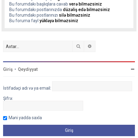
Bu forumdakı başlıqlara cavab
verə bilməzsiniz
Bu forumdakı postlarınızda
düzəliş edə bilməzsiniz
Bu forumdakı postlarınızı
silə bilməzsiniz
Bu foruma fayl
yükləyə bilməzsiniz
Axtar
Detallı axtarış
Giriş
•
Qeydiyyat
İstifadəçi adı və ya email:
Şifrə:
Məni yadda saxla