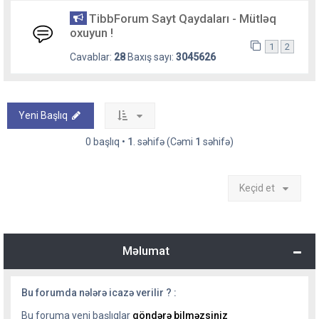
TibbForum Sayt Qaydaları - Mütləq
oxuyun !
1
2
Cavablar:
28
Baxış sayı:
3045626
Yeni Başlıq
0 başlıq •
1
. səhifə (Cəmi
1
səhifə)
Keçid et
Məlumat
Bu forumda nələrə icazə verilir ? :
Bu foruma yeni başlıqlar
göndərə bilməzsiniz