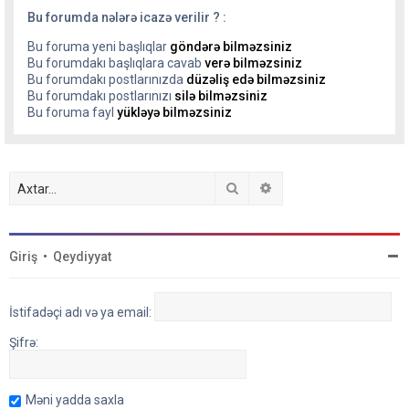
Bu forumda nələrə icazə verilir ? :
Bu foruma yeni başlıqlar
göndərə bilməzsiniz
Bu forumdakı başlıqlara cavab
verə bilməzsiniz
Bu forumdakı postlarınızda
düzəliş edə bilməzsiniz
Bu forumdakı postlarınızı
silə bilməzsiniz
Bu foruma fayl
yükləyə bilməzsiniz
Axtar
Detallı axtarış
Giriş
•
Qeydiyyat
İstifadəçi adı və ya email:
Şifrə:
Məni yadda saxla