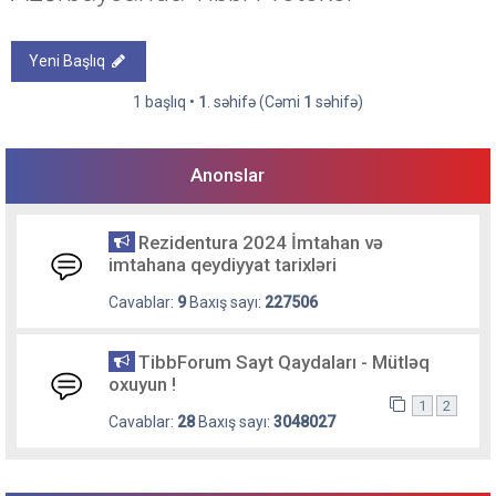
Yeni Başlıq
1 başlıq •
1
. səhifə (Cəmi
1
səhifə)
Anonslar
Rezidentura 2024 İmtahan və
imtahana qeydiyyat tarixləri
Cavablar:
9
Baxış sayı:
227506
TibbForum Sayt Qaydaları - Mütləq
oxuyun !
1
2
Cavablar:
28
Baxış sayı:
3048027