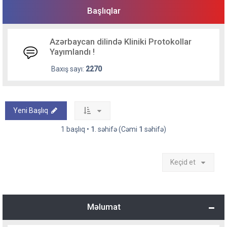
Başlıqlar
Azərbaycan dilində Kliniki Protokollar
Yayımlandı !
Baxış sayı:
2270
Yeni Başlıq
1 başlıq •
1
. səhifə (Cəmi
1
səhifə)
Keçid et
Məlumat