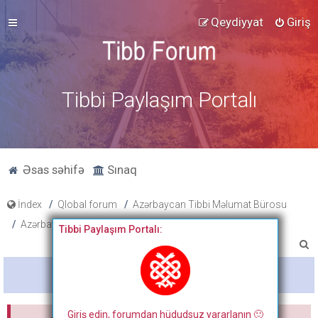
Qeydiyyat
Giriş
Tibbi Paylaşım Portalı
Əsas səhifə
Sınaq
İndex
Qlobal forum
Azərbaycan Tibbi Məlumat Bürosu
Azərbaycanda Tibbi Protokol
Tibbi Paylaşım Portalı:
A
x
Bitdi
t
a
Giriş edin, forumdan hüdudsuz yararlanın 🙂