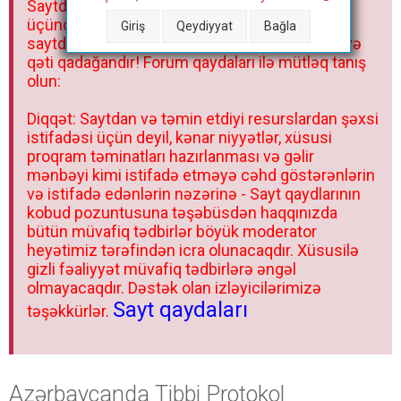
Saytdakı materiallar yalnız fərdi istifadəniz
r
üçündür. Materialları istisnasız heç bir qrupda,
Giriş
Qeydiyyat
Bağla
saytda və sosial şəbəkədə paylaşmaq olmaz və
qəti qadağandır! Forum qaydaları ilə mütləq tanış
olun:
Diqqət: Saytdan və təmin etdiyi resurslardan şəxsi
istifadəsi üçün deyil, kənar niyyətlər, xüsusi
proqram təminatları hazırlanması və gəlir
mənbəyi kimi istifadə etməyə cəhd göstərənlərin
və istifadə edənlərin nəzərinə - Sayt qaydlarının
kobud pozuntusuna təşəbüsdən haqqınızda
bütün müvafiq tədbirlər böyük moderator
heyətimiz tərəfindən icra olunacaqdır. Xüsusilə
gizli fəaliyyət müvafiq tədbirlərə əngəl
olmayacaqdır. Dəstək olan izləyicilərimizə
Sayt qaydaları
təşəkkürlər.
Azərbaycanda Tibbi Protokol