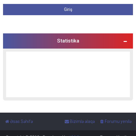
Statistika
Əsas Səhifə
Bizimlə əlaqə
Forumu yenilə