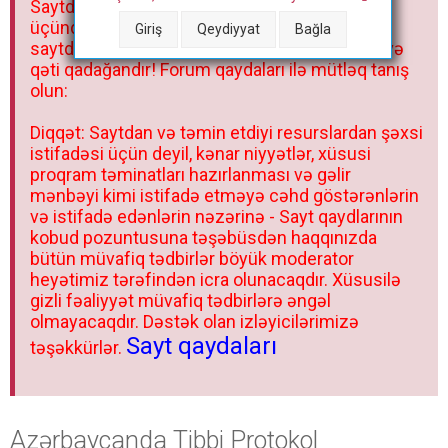
Saytdakı materiallar yalnız fərdi istifadəniz
r
üçündür. Materialları istisnasız heç bir qrupda,
Giriş
Qeydiyyat
Bağla
saytda və sosial şəbəkədə paylaşmaq olmaz və
qəti qadağandır! Forum qaydaları ilə mütləq tanış
olun:
Diqqət: Saytdan və təmin etdiyi resurslardan şəxsi
istifadəsi üçün deyil, kənar niyyətlər, xüsusi
proqram təminatları hazırlanması və gəlir
mənbəyi kimi istifadə etməyə cəhd göstərənlərin
və istifadə edənlərin nəzərinə - Sayt qaydlarının
kobud pozuntusuna təşəbüsdən haqqınızda
bütün müvafiq tədbirlər böyük moderator
heyətimiz tərəfindən icra olunacaqdır. Xüsusilə
gizli fəaliyyət müvafiq tədbirlərə əngəl
olmayacaqdır. Dəstək olan izləyicilərimizə
Sayt qaydaları
təşəkkürlər.
Azərbaycanda Tibbi Protokol