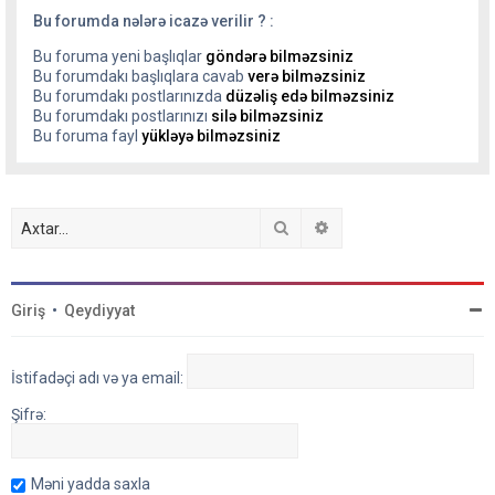
Bu forumda nələrə icazə verilir ? :
Bu foruma yeni başlıqlar
göndərə bilməzsiniz
Bu forumdakı başlıqlara cavab
verə bilməzsiniz
Bu forumdakı postlarınızda
düzəliş edə bilməzsiniz
Bu forumdakı postlarınızı
silə bilməzsiniz
Bu foruma fayl
yükləyə bilməzsiniz
Axtar
Detallı axtarış
Giriş
•
Qeydiyyat
İstifadəçi adı və ya email:
Şifrə:
Məni yadda saxla