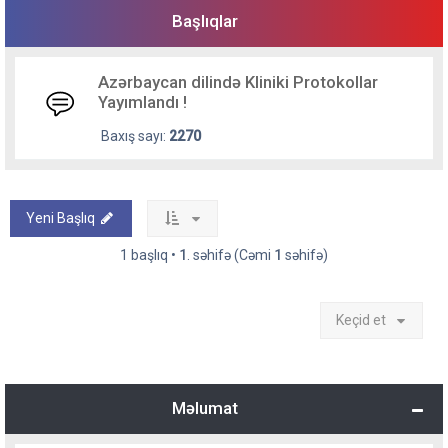
Başlıqlar
Azərbaycan dilində Kliniki Protokollar
Yayımlandı !
Baxış sayı:
2270
Yeni Başlıq
1 başlıq •
1
. səhifə (Cəmi
1
səhifə)
Keçid et
Məlumat