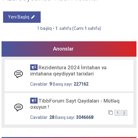
Yeni Başlıq
1 başlıq •
1
. səhifə (Cəmi
1
səhifə)
Anonslar
Rezidentura 2024 İmtahan və
imtahana qeydiyyat tarixləri
Cavablar:
9
Baxış sayı:
227162
TibbForum Sayt Qaydaları - Mütləq
oxuyun !
1
2
Cavablar:
28
Baxış sayı:
3046668