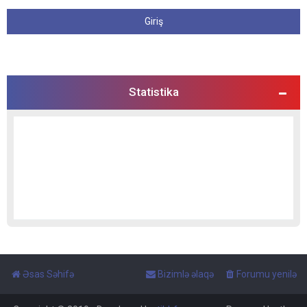
Statistika
Əsas Səhifə
Bizimlə əlaqə
Forumu yenilə