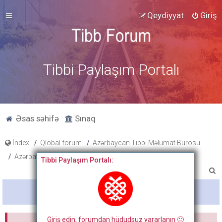
Qeydiyyat
Giriş
Tibbi Paylaşım Portalı
Əsas səhifə
Sınaq
İndex
Qlobal forum
Azərbaycan Tibbi Məlumat Bürosu
Azərbaycanda Tibbi Protokol
Tibbi Paylaşım Portalı:
A
x
Bitdi
t
a
Giriş edin, forumdan hüdudsuz yararlanın 🙂