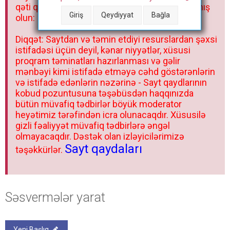
qəti qadağandır! Forum qaydaları ilə mütləq tanış
Giriş
Qeydiyyat
Bağla
olun:
Diqqət: Saytdan və təmin etdiyi resurslardan şəxsi
istifadəsi üçün deyil, kənar niyyətlər, xüsusi
proqram təminatları hazırlanması və gəlir
mənbəyi kimi istifadə etməyə cəhd göstərənlərin
və istifadə edənlərin nəzərinə - Sayt qaydlarının
kobud pozuntusuna təşəbüsdən haqqınızda
bütün müvafiq tədbirlər böyük moderator
heyətimiz tərəfindən icra olunacaqdır. Xüsusilə
gizli fəaliyyət müvafiq tədbirlərə əngəl
olmayacaqdır. Dəstək olan izləyicilərimizə
Sayt qaydaları
təşəkkürlər.
Səsvermələr yarat
Yeni Başlıq