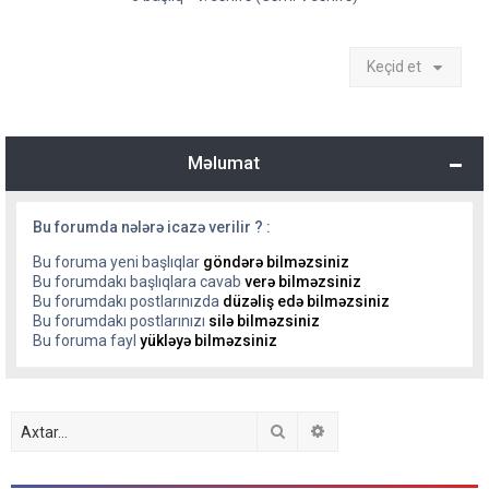
Keçid et
Məlumat
Bu forumda nələrə icazə verilir ? :
Bu foruma yeni başlıqlar
göndərə bilməzsiniz
Bu forumdakı başlıqlara cavab
verə bilməzsiniz
Bu forumdakı postlarınızda
düzəliş edə bilməzsiniz
Bu forumdakı postlarınızı
silə bilməzsiniz
Bu foruma fayl
yükləyə bilməzsiniz
Axtar
Detallı axtarış