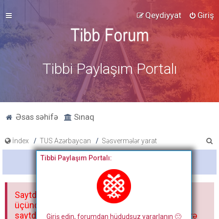
Qeydiyyat
Giriş
Tibbi Paylaşım Portalı
Əsas səhifə
Sınaq
A
İndex
TUS Azərbaycan
Səsvermələr yarat
x
Tibbi Paylaşım Portalı:
Bitdi
t
a
Saytdakı materiallar yalnız fərdi istifadəniz
r
üçündür. Materialları istisnasız heç bir qrupda,
saytda və sosial şəbəkədə paylaşmaq olmaz və
Giriş edin, forumdan hüdudsuz yararlanın 🙂