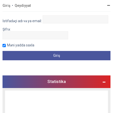
Giriş
•
Qeydiyyat
İstifadəçi adı və ya email:
Şifrə:
Məni yadda saxla
Statistika