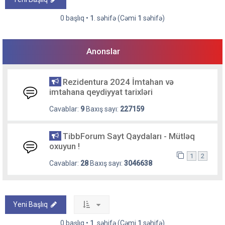
0 başlıq •
1
. səhifə (Cəmi
1
səhifə)
Anonslar
Rezidentura 2024 İmtahan və
imtahana qeydiyyat tarixləri
Cavablar:
9
Baxış sayı:
227159
TibbForum Sayt Qaydaları - Mütləq
oxuyun !
1
2
Cavablar:
28
Baxış sayı:
3046638
Yeni Başlıq
0 başlıq •
1
. səhifə (Cəmi
1
səhifə)