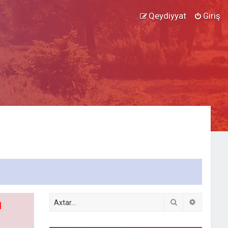
Qeydiyyat
Giriş
Axtar
Detallı ax
l