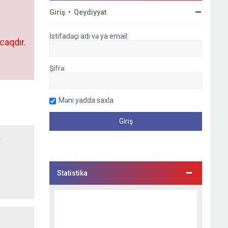
Giriş
•
Qeydiyyat
İstifadəçi adı və ya email:
caqdır.
Şifrə:
Məni yadda saxla
.
Statistika