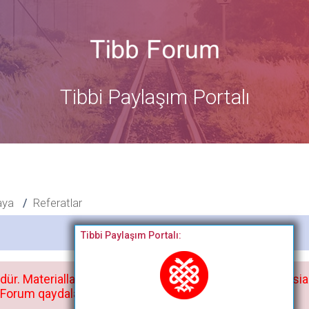
Tibbi Paylaşım Portalı
aya
Referatlar
Bitdi
Tibbi Paylaşım Portalı:
dür. Materialları istisnasız heç bir qrupda, saytda və sosia
orum qaydaları ilə mütləq tanış olun: