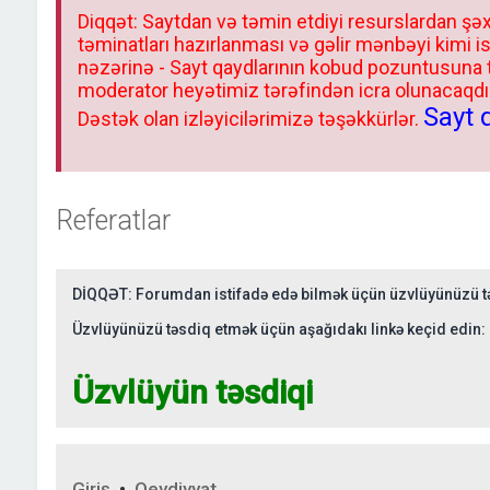
Diqqət: Saytdan və təmin etdiyi resurslardan şəx
təminatları hazırlanması və gəlir mənbəyi kimi i
nəzərinə - Sayt qaydlarının kobud pozuntusuna
moderator heyətimiz tərəfindən icra olunacaqdır.
Sayt 
Dəstək olan izləyicilərimizə təşəkkürlər.
Referatlar
DİQQƏT: Forumdan istifadə edə bilmək üçün üzvlüyünüzü tə
Üzvlüyünüzü təsdiq etmək üçün aşağıdakı linkə keçid edin:
Üzvlüyün təsdiqi
Giriş
•
Qeydiyyat