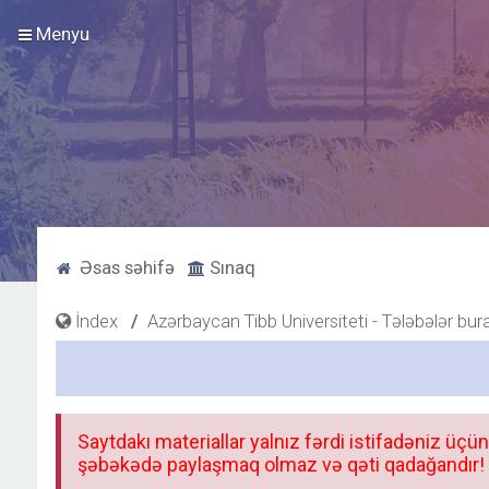
Menyu
Əsas səhifə
Sınaq
İndex
Azərbaycan Tibb Universiteti - Tələbələr bur
Saytdakı materiallar yalnız fərdi istifadəniz üçün
şəbəkədə paylaşmaq olmaz və qəti qadağandır! F