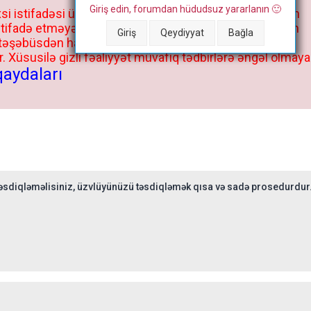
Giriş edin, forumdan hüdudsuz yararlanın 🙂
si istifadəsi üçün deyil, kənar niyyətlər, xüsusi proqram
stifadə etməyə cəhd göstərənlərin və istifadə edənlərin
Giriş
Qeydiyyat
Bağla
 təşəbüsdən haqqınızda bütün müvafiq tədbirlər böyük
 Xüsusilə gizli fəaliyyət müvafiq tədbirlərə əngəl olmaya
qaydaları
sdiqləməlisiniz, üzvlüyünüzü təsdiqləmək qısa və sadə prosedurdur