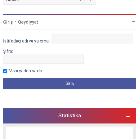
Giriş
•
Qeydiyyat
İstifadəçi adı və ya email:
Şifrə:
Məni yadda saxla
Statistika