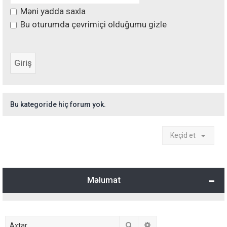
Məni yadda saxla
Bu oturumda çevrimiçi olduğumu gizle
Bu kategoride hiç forum yok.
Keçid et
Məlumat
Axtar
Detallı axtarış