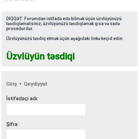
DİQQƏT: Forumdan istifadə edə bilmək üçün üzvlüyünüzü
təsdiqləməlisiniz, üzvlüyünüzü təsdiqləmək qısa və sadə
prosedurdur.
Üzvlüyünüzü təsdiq etmək üçün aşağıdakı linkə keçid edin:
Üzvlüyün təsdiqi
Giriş
•
Qeydiyyat
İstifadəçi adı:
Şifrə: