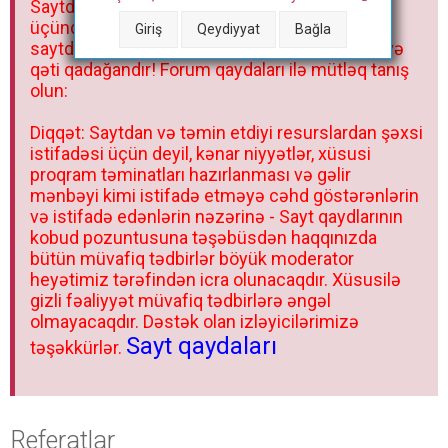
Saytdakı materiallar yalnız fərdi istifadəniz
r
üçündür. Materialları istisnasız heç bir qrupda,
Giriş
Qeydiyyat
Bağla
saytda və sosial şəbəkədə paylaşmaq olmaz və
qəti qadağandır! Forum qaydaları ilə mütləq tanış
olun:
Diqqət: Saytdan və təmin etdiyi resurslardan şəxsi
istifadəsi üçün deyil, kənar niyyətlər, xüsusi
proqram təminatları hazırlanması və gəlir
mənbəyi kimi istifadə etməyə cəhd göstərənlərin
və istifadə edənlərin nəzərinə - Sayt qaydlarının
kobud pozuntusuna təşəbüsdən haqqınızda
bütün müvafiq tədbirlər böyük moderator
heyətimiz tərəfindən icra olunacaqdır. Xüsusilə
gizli fəaliyyət müvafiq tədbirlərə əngəl
olmayacaqdır. Dəstək olan izləyicilərimizə
Sayt qaydaları
təşəkkürlər.
Referatlar