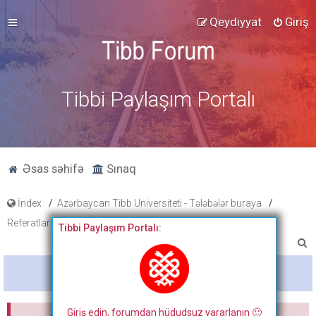
Qeydiyyat
Giriş
Tibbi Paylaşım Portalı
Əsas səhifə
Sınaq
İndex
Azərbaycan Tibb Universiteti - Tələbələr buraya
Referatlar
Tibbi Paylaşım Portalı:
A
x
Bitdi
t
a
Giriş edin, forumdan hüdudsuz yararlanın 🙂