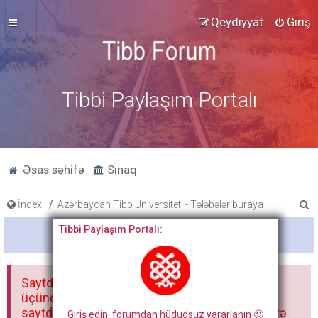
Qeydiyyat
Giriş
Tibbi Paylaşım Portalı
Əsas səhifə
Sınaq
A
İndex
Azərbaycan Tibb Universiteti - Tələbələr buraya
x
Tibbi Paylaşım Portalı:
Bitdi
t
a
Saytdakı materiallar yalnız fərdi istifadəniz
r
üçündür. Materialları istisnasız heç bir qrupda,
saytda və sosial şəbəkədə paylaşmaq olmaz və
Giriş edin, forumdan hüdudsuz yararlanın 🙂