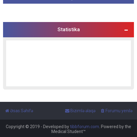
Statistika
Əsas Səhifə
Bizimlə əlaqə
Forumu yenilə
Copyright © 2019 - Developed by
tibbforum.com
. Powered by the
Medical Student™