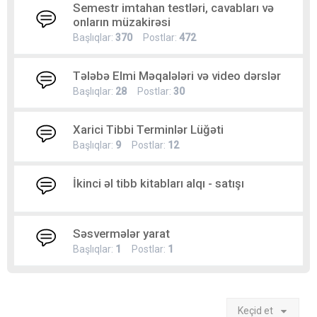
Semestr imtahan testləri, cavabları və
onların müzakirəsi
Başlıqlar:
370
Postlar:
472
Tələbə Elmi Məqalələri və video dərslər
Başlıqlar:
28
Postlar:
30
Xarici Tibbi Terminlər Lüğəti
Başlıqlar:
9
Postlar:
12
İkinci əl tibb kitabları alqı - satışı
Səsvermələr yarat
Başlıqlar:
1
Postlar:
1
Keçid et