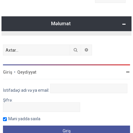
Məlumat
Axtar
Detallı axtarış
Giriş
•
Qeydiyyat
İstifadəçi adı və ya email:
Şifrə:
Məni yadda saxla