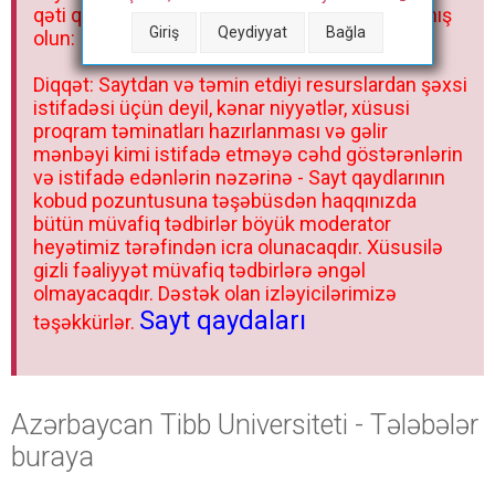
qəti qadağandır! Forum qaydaları ilə mütləq tanış
Giriş
Qeydiyyat
Bağla
olun:
Diqqət: Saytdan və təmin etdiyi resurslardan şəxsi
istifadəsi üçün deyil, kənar niyyətlər, xüsusi
proqram təminatları hazırlanması və gəlir
mənbəyi kimi istifadə etməyə cəhd göstərənlərin
və istifadə edənlərin nəzərinə - Sayt qaydlarının
kobud pozuntusuna təşəbüsdən haqqınızda
bütün müvafiq tədbirlər böyük moderator
heyətimiz tərəfindən icra olunacaqdır. Xüsusilə
gizli fəaliyyət müvafiq tədbirlərə əngəl
olmayacaqdır. Dəstək olan izləyicilərimizə
Sayt qaydaları
təşəkkürlər.
Azərbaycan Tibb Universiteti - Tələbələr
buraya