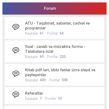
Forum
ATU - Təqdimat, xəbərlər, cədvəl və
proqramlar
Başlıqlar:
61
Postlar:
64
Sual - cavab və müzakirə formu -
Tələbələrə özəl
Başlıqlar:
69
Postlar:
220
Kitab pdf-ləri, tibbi fənlər üzrə slayd və
paylaşımlar
Başlıqlar:
449
Postlar:
598
Referatlar
Başlıqlar:
7
Postlar:
10