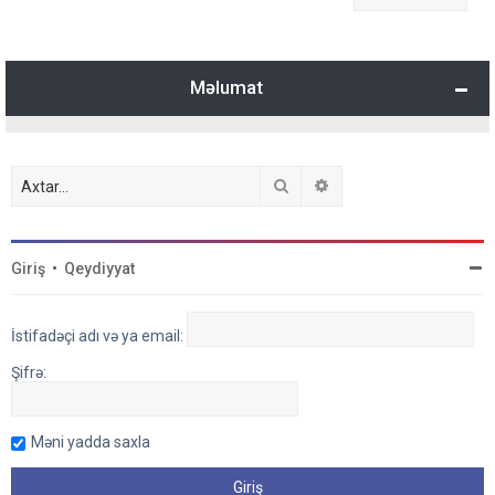
Məlumat
Axtar
Detallı axtarış
Giriş
•
Qeydiyyat
İstifadəçi adı və ya email:
Şifrə:
Məni yadda saxla