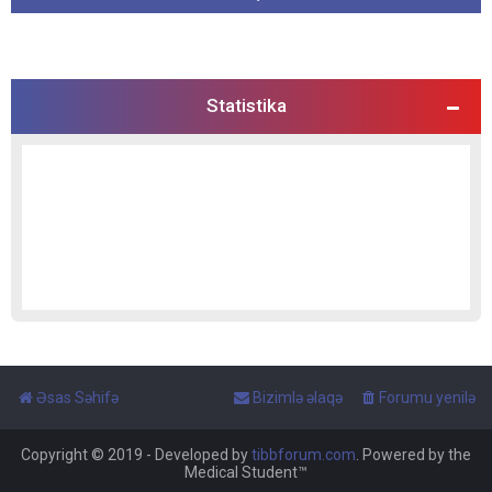
Statistika
Əsas Səhifə
Bizimlə əlaqə
Forumu yenilə
Copyright © 2019 - Developed by
tibbforum.com
. Powered by the
Medical Student™