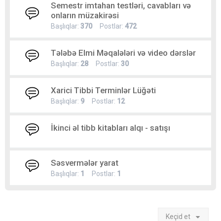
Semestr imtahan testləri, cavabları və
onların müzakirəsi
Başlıqlar:
370
Postlar:
472
Tələbə Elmi Məqalələri və video dərslər
Başlıqlar:
28
Postlar:
30
Xarici Tibbi Terminlər Lüğəti
Başlıqlar:
9
Postlar:
12
İkinci əl tibb kitabları alqı - satışı
Səsvermələr yarat
Başlıqlar:
1
Postlar:
1
Keçid et