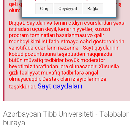
qəti qadağandır! Forum qaydaları ilə mütləq tanış
Giriş
Qeydiyyat
Bağla
olun:
Diqqət: Saytdan və təmin etdiyi resurslardan şəxsi
istifadəsi üçün deyil, kənar niyyətlər, xüsusi
proqram təminatları hazırlanması və gəlir
mənbəyi kimi istifadə etməyə cəhd göstərənlərin
və istifadə edənlərin nəzərinə - Sayt qaydlarının
kobud pozuntusuna təşəbüsdən haqqınızda
bütün müvafiq tədbirlər böyük moderator
heyətimiz tərəfindən icra olunacaqdır. Xüsusilə
gizli fəaliyyət müvafiq tədbirlərə əngəl
olmayacaqdır. Dəstək olan izləyicilərimizə
Sayt qaydaları
təşəkkürlər.
Azərbaycan Tibb Universiteti - Tələbələr
buraya