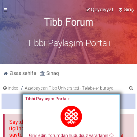
Qeydiyyat
Giriş
Tibbi Paylaşım Portalı
Əsas səhifə
Sınaq
A
İndex
Azərbaycan Tibb Universiteti - Tələbələr buraya
x
Tibbi Paylaşım Portalı:
Bitdi
t
a
Saytdakı materiallar yalnız fərdi istifadəniz
r
üçündür. Materialları istisnasız heç bir qrupda,
saytda və sosial şəbəkədə paylaşmaq olmaz və
Giriş edin, forumdan hüdudsuz yararlanın 🙂