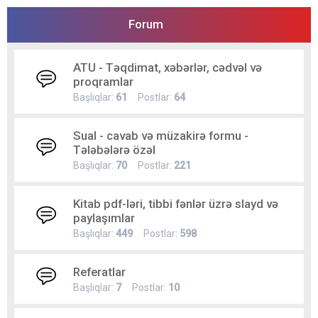
Forum
ATU - Təqdimat, xəbərlər, cədvəl və
proqramlar
Başlıqlar:
61
Postlar:
64
Sual - cavab və müzakirə formu -
Tələbələrə özəl
Başlıqlar:
70
Postlar:
221
Kitab pdf-ləri, tibbi fənlər üzrə slayd və
paylaşımlar
Başlıqlar:
449
Postlar:
598
Referatlar
Başlıqlar:
7
Postlar:
10