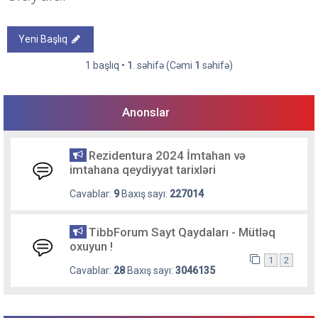
Yeni Başlıq
1 başlıq •
1
. səhifə (Cəmi
1
səhifə)
Anonslar
Rezidentura 2024 İmtahan və
imtahana qeydiyyat tarixləri
Cavablar:
9
Baxış sayı:
227014
TibbForum Sayt Qaydaları - Mütləq
oxuyun !
1
2
Cavablar:
28
Baxış sayı:
3046135