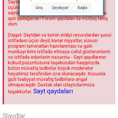
Saytdakı materiallar yalnız fərdi istifadəniz
r
üçündür. Materialları istisnasız heç bir qrupda,
Giriş
Qeydiyyat
Bağla
saytda və sosial şəbəkədə paylaşmaq olmaz və
qəti qadağandır! Forum qaydaları ilə mütləq tanış
olun:
Diqqət: Saytdan və təmin etdiyi resurslardan şəxsi
istifadəsi üçün deyil, kənar niyyətlər, xüsusi
proqram təminatları hazırlanması və gəlir
mənbəyi kimi istifadə etməyə cəhd göstərənlərin
və istifadə edənlərin nəzərinə - Sayt qaydlarının
kobud pozuntusuna təşəbüsdən haqqınızda
bütün müvafiq tədbirlər böyük moderator
heyətimiz tərəfindən icra olunacaqdır. Xüsusilə
gizli fəaliyyət müvafiq tədbirlərə əngəl
olmayacaqdır. Dəstək olan izləyicilərimizə
Sayt qaydaları
təşəkkürlər.
Slaydlar