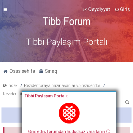
Qeydiyyat
Giriş
Tibbi Paylaşım Portalı
Əsas səhifə
Sınaq
İndex
Rezidenturaya hazırlaşanlar və rezidentlər
Rezidentura hazırlıq materialları
Slaydlar
Tibbi Paylaşım Portalı:
A
x
Bitdi
t
a
Giriş edin, forumdan hüdudsuz yararlanın 🙂