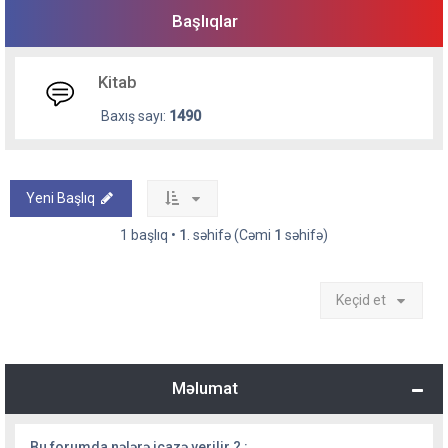
Başlıqlar
Kitab
Baxış sayı:
1490
Yeni Başlıq
1 başlıq •
1
. səhifə (Cəmi
1
səhifə)
Keçid et
Məlumat
Bu forumda nələrə icazə verilir ? :