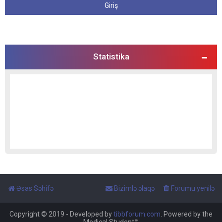
Statistika
Əsas Səhifə
Bizimlə əlaqə
Forumu yenilə
Copyright © 2019 - Developed by
tibbforum.com
. Powered by the