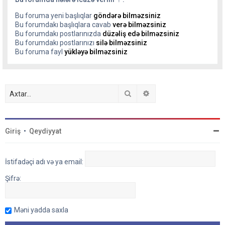
Bu foruma yeni başlıqlar
göndərə bilməzsiniz
Bu forumdakı başlıqlara cavab
verə bilməzsiniz
Bu forumdakı postlarınızda
düzəliş edə bilməzsiniz
Bu forumdakı postlarınızı
silə bilməzsiniz
Bu foruma fayl
yükləyə bilməzsiniz
Axtar
Detallı axtarış
Giriş
•
Qeydiyyat
İstifadəçi adı və ya email:
Şifrə:
Məni yadda saxla