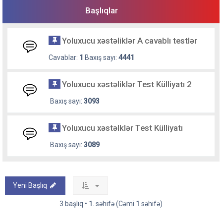
Başlıqlar
Yoluxucu xəstəliklər A cavablı testlər
Cavablar:
1
Baxış sayı:
4441
Yoluxucu xəstəliklər Test Külliyatı 2
Baxış sayı:
3093
Yoluxucu xəstəlklər Test Külliyatı
Baxış sayı:
3089
Yeni Başlıq
3 başlıq •
1
. səhifə (Cəmi
1
səhifə)