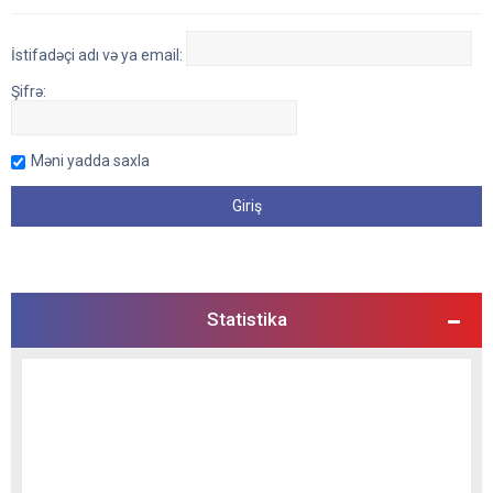
İstifadəçi adı və ya email:
Şifrə:
Məni yadda saxla
Statistika