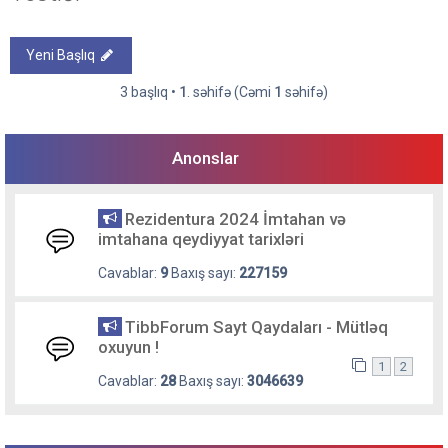
Yeni Başlıq
3 başlıq •
1
. səhifə (Cəmi
1
səhifə)
Anonslar
Rezidentura 2024 İmtahan və
imtahana qeydiyyat tarixləri
Cavablar:
9
Baxış sayı:
227159
TibbForum Sayt Qaydaları - Mütləq
oxuyun !
1
2
Cavablar:
28
Baxış sayı:
3046639