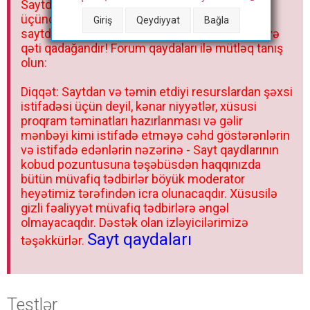
Saytdakı materiallar yalnız fərdi istifadəniz
r
üçündür. Materialları istisnasız heç bir qrupda,
Giriş
Qeydiyyat
Bağla
saytda və sosial şəbəkədə paylaşmaq olmaz və
qəti qadağandır! Forum qaydaları ilə mütləq tanış
olun:
Diqqət: Saytdan və təmin etdiyi resurslardan şəxsi
istifadəsi üçün deyil, kənar niyyətlər, xüsusi
proqram təminatları hazırlanması və gəlir
mənbəyi kimi istifadə etməyə cəhd göstərənlərin
və istifadə edənlərin nəzərinə - Sayt qaydlarının
kobud pozuntusuna təşəbüsdən haqqınızda
bütün müvafiq tədbirlər böyük moderator
heyətimiz tərəfindən icra olunacaqdır. Xüsusilə
gizli fəaliyyət müvafiq tədbirlərə əngəl
olmayacaqdır. Dəstək olan izləyicilərimizə
Sayt qaydaları
təşəkkürlər.
Testlər