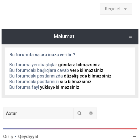
Keçid et
Məlumat
Bu forumda nələrə icazə verilir ? :
Bu foruma yeni başlıqlar
göndərə bilməzsiniz
Bu forumdakı başlıqlara cavab
verə bilməzsiniz
Bu forumdakı postlarınızda
düzəliş edə bilməzsiniz
Bu forumdakı postlarınızı
silə bilməzsiniz
Bu foruma fayl
yükləyə bilməzsiniz
Axtar
Detallı axtarış
Giriş
•
Qeydiyyat