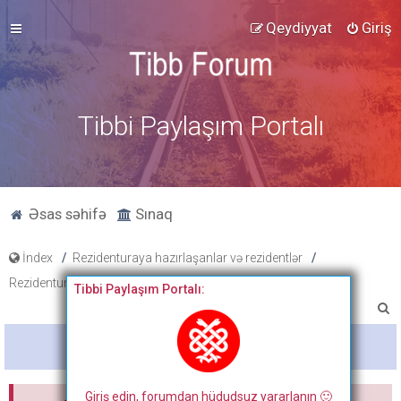
Qeydiyyat
Giriş
Tibbi Paylaşım Portalı
Əsas səhifə
Sınaq
İndex
Rezidenturaya hazırlaşanlar və rezidentlər
Rezidentura hazırlıq materialları
Testlər
Tibbi Paylaşım Portalı:
A
x
Bitdi
t
a
Giriş edin, forumdan hüdudsuz yararlanın 🙂