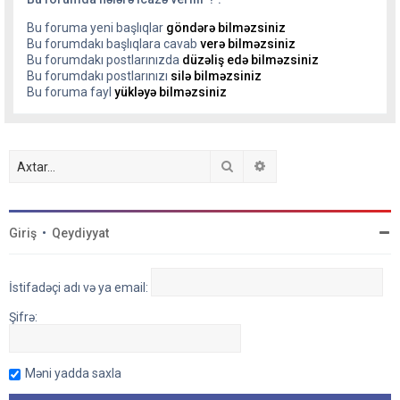
Bu foruma yeni başlıqlar
göndərə bilməzsiniz
Bu forumdakı başlıqlara cavab
verə bilməzsiniz
Bu forumdakı postlarınızda
düzəliş edə bilməzsiniz
Bu forumdakı postlarınızı
silə bilməzsiniz
Bu foruma fayl
yükləyə bilməzsiniz
Axtar
Detallı axtarış
Giriş
•
Qeydiyyat
İstifadəçi adı və ya email:
Şifrə:
Məni yadda saxla