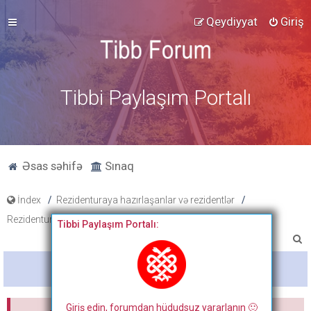
Qeydiyyat
Giriş
Tibbi Paylaşım Portalı
Əsas səhifə
Sınaq
İndex
Rezidenturaya hazırlaşanlar və rezidentlər
Rezidentura hazırlıq materialları
Dosyalar
Tibbi Paylaşım Portalı:
A
x
Bitdi
t
a
Giriş edin, forumdan hüdudsuz yararlanın 🙂