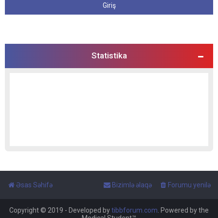
Statistika
Əsas Səhifə
Bizimlə əlaqə
Forumu yenilə
Copyright © 2019 - Developed by
tibbforum.com
. Powered by the