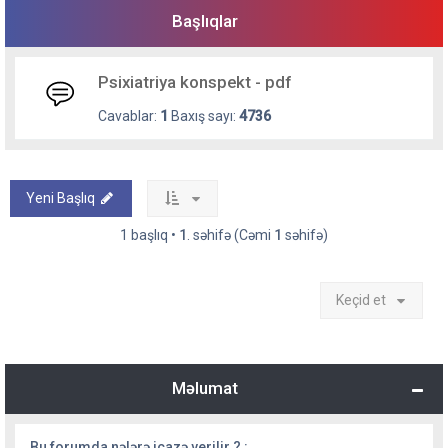
Başlıqlar
Psixiatriya konspekt - pdf
Cavablar:
1
Baxış sayı:
4736
Yeni Başlıq
1 başlıq •
1
. səhifə (Cəmi
1
səhifə)
Keçid et
Məlumat
Bu forumda nələrə icazə verilir ? :