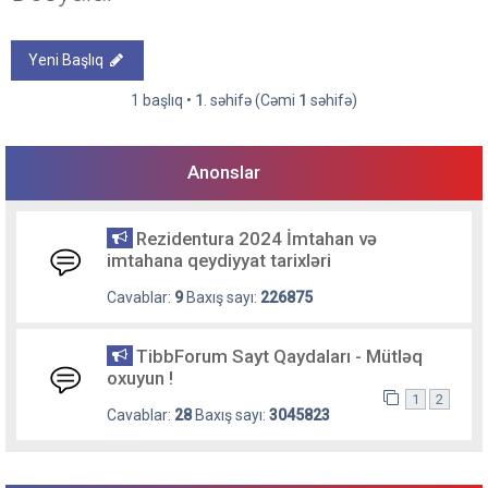
Yeni Başlıq
1 başlıq •
1
. səhifə (Cəmi
1
səhifə)
Anonslar
Rezidentura 2024 İmtahan və
imtahana qeydiyyat tarixləri
Cavablar:
9
Baxış sayı:
226875
TibbForum Sayt Qaydaları - Mütləq
oxuyun !
1
2
Cavablar:
28
Baxış sayı:
3045823