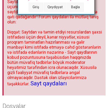
Saytdakı materiallar yalnız fərdi istifadəniz
r
üçündür. Materialları istisnasız heç bir qrupda,
Giriş
Qeydiyyat
Bağla
saytda və sosial şəbəkədə paylaşmaq olmaz və
qəti qadağandır! Forum qaydaları ilə mütləq tanış
olun:
Diqqət: Saytdan və təmin etdiyi resurslardan şəxsi
istifadəsi üçün deyil, kənar niyyətlər, xüsusi
proqram təminatları hazırlanması və gəlir
mənbəyi kimi istifadə etməyə cəhd göstərənlərin
və istifadə edənlərin nəzərinə - Sayt qaydlarının
kobud pozuntusuna təşəbüsdən haqqınızda
bütün müvafiq tədbirlər böyük moderator
heyətimiz tərəfindən icra olunacaqdır. Xüsusilə
gizli fəaliyyət müvafiq tədbirlərə əngəl
olmayacaqdır. Dəstək olan izləyicilərimizə
Sayt qaydaları
təşəkkürlər.
Dosyalar