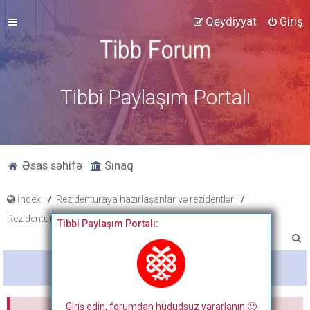
Qeydiyyat
Giriş
Tibbi Paylaşım Portalı
Əsas səhifə
Sınaq
İndex
Rezidenturaya hazırlaşanlar və rezidentlər
Rezidentura hazırlıq materialları
Dosyalar
Tibbi Paylaşım Portalı:
A
x
Bitdi
t
a
Giriş edin, forumdan hüdudsuz yararlanın 🙂