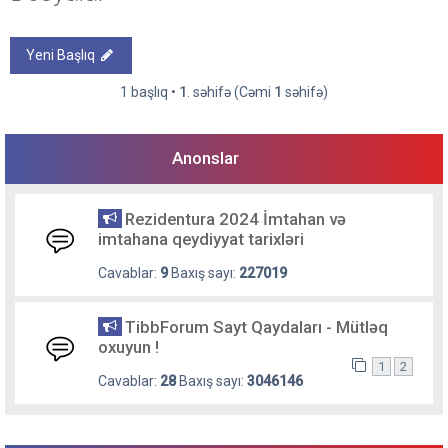
Yeni Başlıq
1 başlıq •
1
. səhifə (Cəmi
1
səhifə)
Anonslar
Rezidentura 2024 İmtahan və
imtahana qeydiyyat tarixləri
Cavablar:
9
Baxış sayı:
227019
TibbForum Sayt Qaydaları - Mütləq
oxuyun !
1
2
Cavablar:
28
Baxış sayı:
3046146