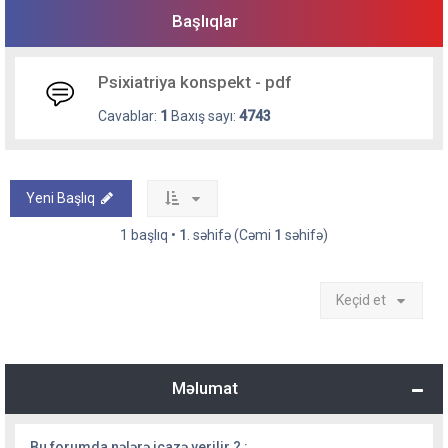
Başlıqlar
Psixiatriya konspekt - pdf
Cavablar:
1
Baxış sayı:
4743
Yeni Başlıq
1 başlıq •
1
. səhifə (Cəmi
1
səhifə)
Keçid et
Məlumat
Bu forumda nələrə icazə verilir ? :