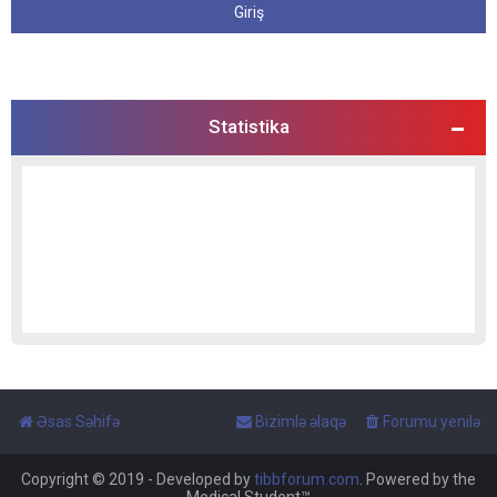
Statistika
Əsas Səhifə
Bizimlə əlaqə
Forumu yenilə
Copyright © 2019 - Developed by
tibbforum.com
. Powered by the