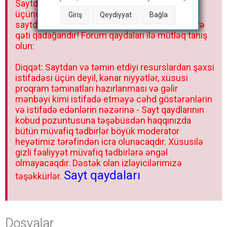
Saytdakı materiallar yalnız fərdi istifadəniz
r
üçündür. Materialları istisnasız heç bir qrupda,
Giriş
Qeydiyyat
Bağla
saytda və sosial şəbəkədə paylaşmaq olmaz və
qəti qadağandır! Forum qaydaları ilə mütləq tanış
olun:
Diqqət: Saytdan və təmin etdiyi resurslardan şəxsi
istifadəsi üçün deyil, kənar niyyətlər, xüsusi
proqram təminatları hazırlanması və gəlir
mənbəyi kimi istifadə etməyə cəhd göstərənlərin
və istifadə edənlərin nəzərinə - Sayt qaydlarının
kobud pozuntusuna təşəbüsdən haqqınızda
bütün müvafiq tədbirlər böyük moderator
heyətimiz tərəfindən icra olunacaqdır. Xüsusilə
gizli fəaliyyət müvafiq tədbirlərə əngəl
olmayacaqdır. Dəstək olan izləyicilərimizə
Sayt qaydaları
təşəkkürlər.
Dosyalar