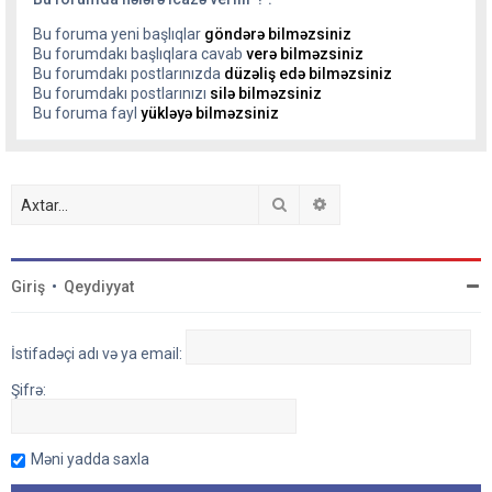
Bu foruma yeni başlıqlar
göndərə bilməzsiniz
Bu forumdakı başlıqlara cavab
verə bilməzsiniz
Bu forumdakı postlarınızda
düzəliş edə bilməzsiniz
Bu forumdakı postlarınızı
silə bilməzsiniz
Bu foruma fayl
yükləyə bilməzsiniz
Axtar
Detallı axtarış
Giriş
•
Qeydiyyat
İstifadəçi adı və ya email:
Şifrə:
Məni yadda saxla