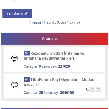
Yeni Başlıq
1 başlıq •
1
. səhifə (Cəmi
1
səhifə)
Anonslar
Rezidentura 2024 İmtahan və
imtahana qeydiyyat tarixləri
Cavablar:
9
Baxış sayı:
227020
TibbForum Sayt Qaydaları - Mütləq
oxuyun !
1
2
Cavablar:
28
Baxış sayı:
3046150