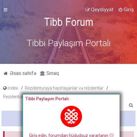
Qeydiyyat
Giriş
Tibbi Paylaşım Portalı
Əsas səhifə
Sınaq
İndex
Rezidenturaya hazırlaşanlar və rezidentlər
Rezidentura hazırlıq materialları
Dosyalar
Tibbi Paylaşım Portalı:
A
x
Bitdi
t
a
Giriş edin, forumdan hüdudsuz yararlanın 🙂