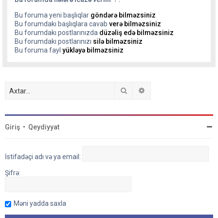
Bu foruma yeni başlıqlar
göndərə bilməzsiniz
Bu forumdakı başlıqlara cavab
verə bilməzsiniz
Bu forumdakı postlarınızda
düzəliş edə bilməzsiniz
Bu forumdakı postlarınızı
silə bilməzsiniz
Bu foruma fayl
yükləyə bilməzsiniz
Axtar
Detallı axtarış
Giriş
•
Qeydiyyat
İstifadəçi adı və ya email:
Şifrə:
Məni yadda saxla