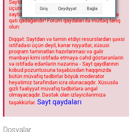
Saytdakı materiallar yalnız fərdi istifadəniz
r
üçündür. Materialları istisnasız heç bir qrupda,
Giriş
Qeydiyyat
Bağla
saytda və sosial şəbəkədə paylaşmaq olmaz və
qəti qadağandır! Forum qaydaları ilə mütləq tanış
olun:
Diqqət: Saytdan və təmin etdiyi resurslardan şəxsi
istifadəsi üçün deyil, kənar niyyətlər, xüsusi
proqram təminatları hazırlanması və gəlir
mənbəyi kimi istifadə etməyə cəhd göstərənlərin
və istifadə edənlərin nəzərinə - Sayt qaydlarının
kobud pozuntusuna təşəbüsdən haqqınızda
bütün müvafiq tədbirlər böyük moderator
heyətimiz tərəfindən icra olunacaqdır. Xüsusilə
gizli fəaliyyət müvafiq tədbirlərə əngəl
olmayacaqdır. Dəstək olan izləyicilərimizə
Sayt qaydaları
təşəkkürlər.
Dosyalar