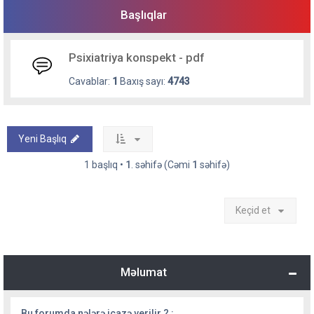
Başlıqlar
Psixiatriya konspekt - pdf
Cavablar:
1
Baxış sayı:
4743
Yeni Başlıq
1 başlıq •
1
. səhifə (Cəmi
1
səhifə)
Keçid et
Məlumat
Bu forumda nələrə icazə verilir ? :