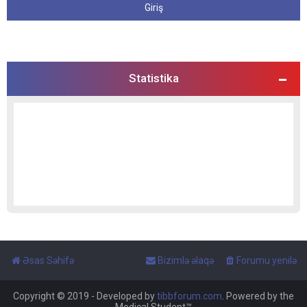
Statistika
Əsas Səhifə
Bizimlə əlaqə
Forumu yenilə
Copyright © 2019 - Developed by
tibbforum.com
. Powered by the