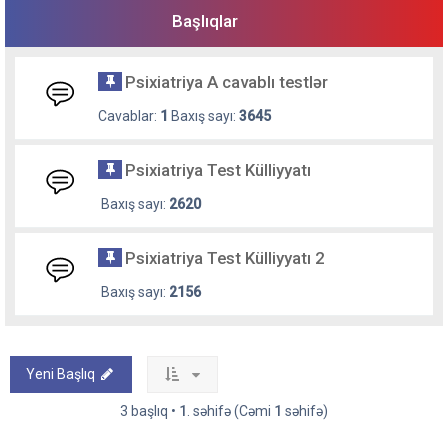
Başlıqlar
Psixiatriya A cavablı testlər
Cavablar:
1
Baxış sayı:
3645
Psixiatriya Test Külliyyatı
Baxış sayı:
2620
Psixiatriya Test Külliyyatı 2
Baxış sayı:
2156
Yeni Başlıq
3 başlıq •
1
. səhifə (Cəmi
1
səhifə)