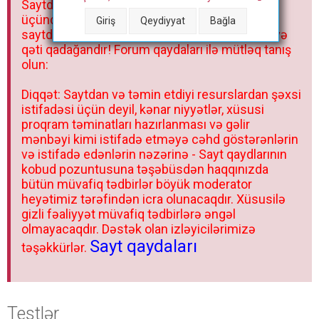
Saytdakı materiallar yalnız fərdi istifadəniz
r
üçündür. Materialları istisnasız heç bir qrupda,
Giriş
Qeydiyyat
Bağla
saytda və sosial şəbəkədə paylaşmaq olmaz və
qəti qadağandır! Forum qaydaları ilə mütləq tanış
olun:
Diqqət: Saytdan və təmin etdiyi resurslardan şəxsi
istifadəsi üçün deyil, kənar niyyətlər, xüsusi
proqram təminatları hazırlanması və gəlir
mənbəyi kimi istifadə etməyə cəhd göstərənlərin
və istifadə edənlərin nəzərinə - Sayt qaydlarının
kobud pozuntusuna təşəbüsdən haqqınızda
bütün müvafiq tədbirlər böyük moderator
heyətimiz tərəfindən icra olunacaqdır. Xüsusilə
gizli fəaliyyət müvafiq tədbirlərə əngəl
olmayacaqdır. Dəstək olan izləyicilərimizə
Sayt qaydaları
təşəkkürlər.
Testlər