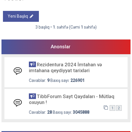
Yeni Başlıq
3 başlıq •
1
. səhifə (Cəmi
1
səhifə)
Anonslar
Rezidentura 2024 İmtahan və
imtahana qeydiyyat tarixləri
Cavablar:
9
Baxış sayı:
226901
TibbForum Sayt Qaydaları - Mütləq
oxuyun !
1
2
Cavablar:
28
Baxış sayı:
3045888