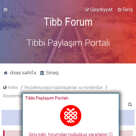
Qeydiyyat
Giriş
Tibbi Paylaşım Portalı
Əsas səhifə
Sınaq
İndex
Rezidenturaya hazırlaşanlar və rezidentlər
Rezidentura hazırlıq materialları
Testlər
Tibbi Paylaşım Portalı:
A
x
Bitdi
t
a
Giriş edin, forumdan hüdudsuz yararlanın 🙂