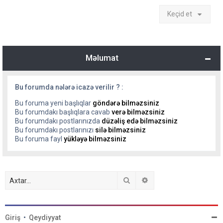
Keçid et
Məlumat
Bu forumda nələrə icazə verilir ? :
Bu foruma yeni başlıqlar
göndərə bilməzsiniz
Bu forumdakı başlıqlara cavab
verə bilməzsiniz
Bu forumdakı postlarınızda
düzəliş edə bilməzsiniz
Bu forumdakı postlarınızı
silə bilməzsiniz
Bu foruma fayl
yükləyə bilməzsiniz
Axtar
Detallı axtarış
Giriş
•
Qeydiyyat