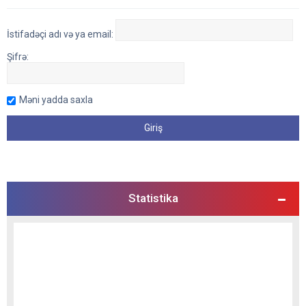
İstifadəçi adı və ya email:
Şifrə:
Məni yadda saxla
Statistika