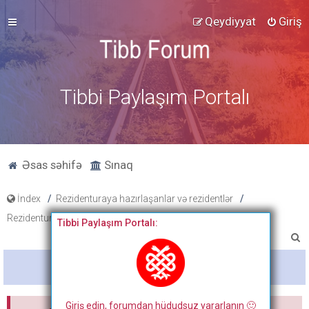
Qeydiyyat
Giriş
Tibbi Paylaşım Portalı
Əsas səhifə
Sınaq
İndex
Rezidenturaya hazırlaşanlar və rezidentlər
Rezidentura hazırlıq materialları
Dosyalar
Tibbi Paylaşım Portalı:
A
x
Bitdi
t
a
Giriş edin, forumdan hüdudsuz yararlanın 🙂