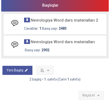
Başlıqlar
Nevrologiya Word dərs materialları 2
Cavablar:
1
Baxış sayı:
2483
Nevrologiya Word dərs materialları
Baxış sayı:
2902
Yeni Başlıq
2 başlıq •
1
. səhifə (Cəmi
1
səhifə)
Keçid et