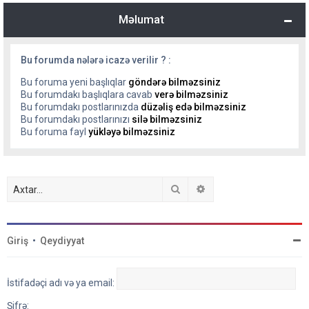
Məlumat
Bu forumda nələrə icazə verilir ? :
Bu foruma yeni başlıqlar
göndərə bilməzsiniz
Bu forumdakı başlıqlara cavab
verə bilməzsiniz
Bu forumdakı postlarınızda
düzəliş edə bilməzsiniz
Bu forumdakı postlarınızı
silə bilməzsiniz
Bu foruma fayl
yükləyə bilməzsiniz
Axtar
Detallı axtarış
Giriş
•
Qeydiyyat
İstifadəçi adı və ya email:
Şifrə: