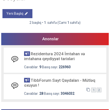
Yeni Başlıq
2 başlıq •
1
. səhifə (Cəmi
1
səhifə)
Anonslar
Rezidentura 2024 İmtahan və
imtahana qeydiyyat tarixləri
Cavablar:
9
Baxış sayı:
226960
TibbForum Sayt Qaydaları - Mütləq
oxuyun !
1
2
Cavablar:
28
Baxış sayı:
3046032