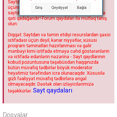
Saytdakı materiallar yalnız fərdi istifadəniz
r
üçündür. Materialları istisnasız heç bir qrupda,
Giriş
Qeydiyyat
Bağla
saytda və sosial şəbəkədə paylaşmaq olmaz və
qəti qadağandır! Forum qaydaları ilə mütləq tanış
olun:
Diqqət: Saytdan və təmin etdiyi resurslardan şəxsi
istifadəsi üçün deyil, kənar niyyətlər, xüsusi
proqram təminatları hazırlanması və gəlir
mənbəyi kimi istifadə etməyə cəhd göstərənlərin
və istifadə edənlərin nəzərinə - Sayt qaydlarının
kobud pozuntusuna təşəbüsdən haqqınızda
bütün müvafiq tədbirlər böyük moderator
heyətimiz tərəfindən icra olunacaqdır. Xüsusilə
gizli fəaliyyət müvafiq tədbirlərə əngəl
olmayacaqdır. Dəstək olan izləyicilərimizə
Sayt qaydaları
təşəkkürlər.
Dosyalar