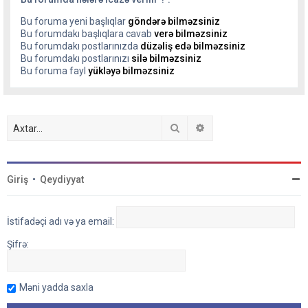
Bu foruma yeni başlıqlar
göndərə bilməzsiniz
Bu forumdakı başlıqlara cavab
verə bilməzsiniz
Bu forumdakı postlarınızda
düzəliş edə bilməzsiniz
Bu forumdakı postlarınızı
silə bilməzsiniz
Bu foruma fayl
yükləyə bilməzsiniz
Axtar
Detallı axtarış
Giriş
•
Qeydiyyat
İstifadəçi adı və ya email:
Şifrə:
Məni yadda saxla