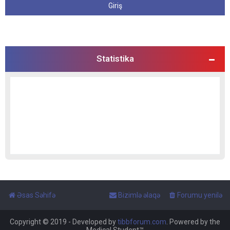
Statistika
Əsas Səhifə
Bizimlə əlaqə
Forumu yenilə
Copyright © 2019 - Developed by
tibbforum.com
. Powered by the