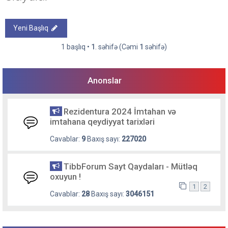
Yeni Başlıq
1 başlıq •
1
. səhifə (Cəmi
1
səhifə)
Anonslar
Rezidentura 2024 İmtahan və
imtahana qeydiyyat tarixləri
Cavablar:
9
Baxış sayı:
227020
TibbForum Sayt Qaydaları - Mütləq
oxuyun !
1
2
Cavablar:
28
Baxış sayı:
3046151