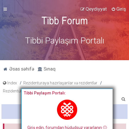
Qeydiyyat
Giriş
Tibbi Paylaşım Portalı
Əsas səhifə
Sınaq
İndex
Rezidenturaya hazırlaşanlar və rezidentlər
Rezidentura hazırlıq materialları
Slaydlar
Tibbi Paylaşım Portalı:
A
x
Bitdi
t
a
Giriş edin, forumdan hüdudsuz yararlanın 🙂