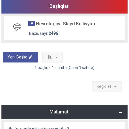
Başlıqlar
Nevrologiya Slayd Külliyyatı
Baxış sayı:
2496
Yeni Başlıq
1 başlıq •
1
. səhifə (Cəmi
1
səhifə)
Keçid et
Məlumat
Bu forumda nələrə icazə verilir ? :