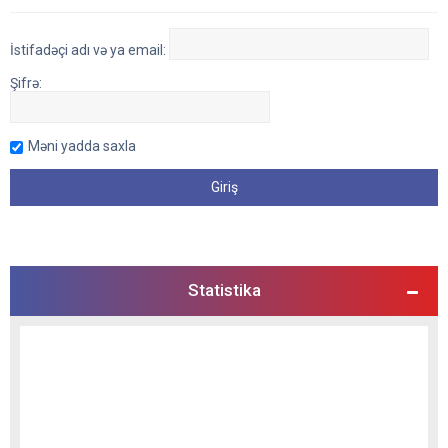
İstifadəçi adı və ya email:
Şifrə:
Məni yadda saxla
Statistika