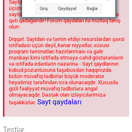
Saytdakı materiallar yalnız fərdi istifadəniz
r
üçündür. Materialları istisnasız heç bir qrupda,
Giriş
Qeydiyyat
Bağla
saytda və sosial şəbəkədə paylaşmaq olmaz və
qəti qadağandır! Forum qaydaları ilə mütləq tanış
olun:
Diqqət: Saytdan və təmin etdiyi resurslardan şəxsi
istifadəsi üçün deyil, kənar niyyətlər, xüsusi
proqram təminatları hazırlanması və gəlir
mənbəyi kimi istifadə etməyə cəhd göstərənlərin
və istifadə edənlərin nəzərinə - Sayt qaydlarının
kobud pozuntusuna təşəbüsdən haqqınızda
bütün müvafiq tədbirlər böyük moderator
heyətimiz tərəfindən icra olunacaqdır. Xüsusilə
gizli fəaliyyət müvafiq tədbirlərə əngəl
olmayacaqdır. Dəstək olan izləyicilərimizə
Sayt qaydaları
təşəkkürlər.
Testlər