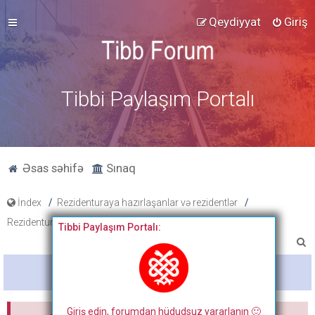
Qeydiyyat
Giriş
Tibbi Paylaşım Portalı
Əsas səhifə
Sınaq
İndex
Rezidenturaya hazırlaşanlar və rezidentlər
Rezidentura hazırlıq materialları
Testlər
Tibbi Paylaşım Portalı:
A
x
Bitdi
t
a
Giriş edin, forumdan hüdudsuz yararlanın 🙂