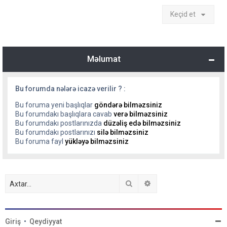
Keçid et
Məlumat
Bu forumda nələrə icazə verilir ? :
Bu foruma yeni başlıqlar
göndərə bilməzsiniz
Bu forumdakı başlıqlara cavab
verə bilməzsiniz
Bu forumdakı postlarınızda
düzəliş edə bilməzsiniz
Bu forumdakı postlarınızı
silə bilməzsiniz
Bu foruma fayl
yükləyə bilməzsiniz
Axtar
Detallı axtarış
Giriş
•
Qeydiyyat