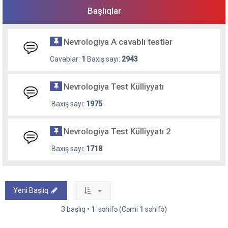
Başlıqlar
Nevrologiya A cavablı testlər
Cavablar:
1
Baxış sayı:
2943
Nevrologiya Test Külliyyatı
Baxış sayı:
1975
Nevrologiya Test Külliyyatı 2
Baxış sayı:
1718
Yeni Başlıq
3 başlıq •
1
. səhifə (Cəmi
1
səhifə)