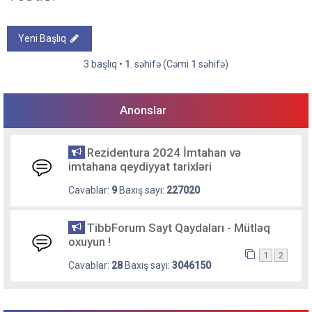
Yeni Başlıq
3 başlıq •
1
. səhifə (Cəmi
1
səhifə)
Anonslar
Rezidentura 2024 İmtahan və
imtahana qeydiyyat tarixləri
Cavablar:
9
Baxış sayı:
227020
TibbForum Sayt Qaydaları - Mütləq
oxuyun !
1
2
Cavablar:
28
Baxış sayı:
3046150