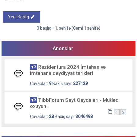
Yeni Başlıq
3 başlıq •
1
. səhifə (Cəmi
1
səhifə)
Anonslar
Rezidentura 2024 İmtahan və
imtahana qeydiyyat tarixləri
Cavablar:
9
Baxış sayı:
227129
TibbForum Sayt Qaydaları - Mütləq
oxuyun !
1
2
Cavablar:
28
Baxış sayı:
3046498