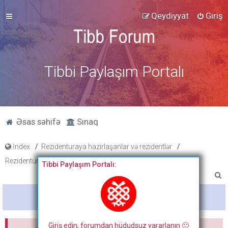
Qeydiyyat
Giriş
Tibbi Paylaşım Portalı
Əsas səhifə
Sınaq
İndex
Rezidenturaya hazırlaşanlar və rezidentlər
Rezidentura hazırlıq materialları
Testlər
Tibbi Paylaşım Portalı:
A
x
Bitdi
t
a
Giriş edin, forumdan hüdudsuz yararlanın 🙂