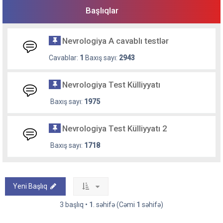
Başlıqlar
Nevrologiya A cavablı testlər
Cavablar:
1
Baxış sayı:
2943
Nevrologiya Test Külliyyatı
Baxış sayı:
1975
Nevrologiya Test Külliyyatı 2
Baxış sayı:
1718
Yeni Başlıq
3 başlıq •
1
. səhifə (Cəmi
1
səhifə)