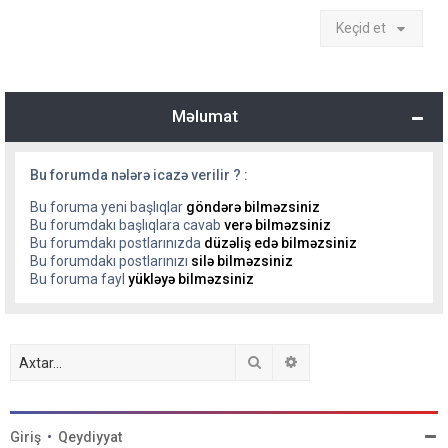
Keçid et
Məlumat
Bu forumda nələrə icazə verilir ? :
Bu foruma yeni başlıqlar
göndərə bilməzsiniz
Bu forumdakı başlıqlara cavab
verə bilməzsiniz
Bu forumdakı postlarınızda
düzəliş edə bilməzsiniz
Bu forumdakı postlarınızı
silə bilməzsiniz
Bu foruma fayl
yükləyə bilməzsiniz
Axtar
Detallı axtarış
Giriş
•
Qeydiyyat