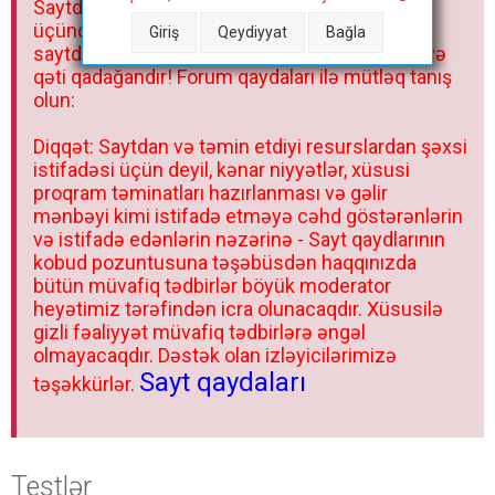
Saytdakı materiallar yalnız fərdi istifadəniz
r
üçündür. Materialları istisnasız heç bir qrupda,
Giriş
Qeydiyyat
Bağla
saytda və sosial şəbəkədə paylaşmaq olmaz və
qəti qadağandır! Forum qaydaları ilə mütləq tanış
olun:
Diqqət: Saytdan və təmin etdiyi resurslardan şəxsi
istifadəsi üçün deyil, kənar niyyətlər, xüsusi
proqram təminatları hazırlanması və gəlir
mənbəyi kimi istifadə etməyə cəhd göstərənlərin
və istifadə edənlərin nəzərinə - Sayt qaydlarının
kobud pozuntusuna təşəbüsdən haqqınızda
bütün müvafiq tədbirlər böyük moderator
heyətimiz tərəfindən icra olunacaqdır. Xüsusilə
gizli fəaliyyət müvafiq tədbirlərə əngəl
olmayacaqdır. Dəstək olan izləyicilərimizə
Sayt qaydaları
təşəkkürlər.
Testlər