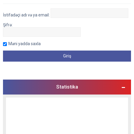
İstifadəçi adı və ya email:
Şifrə:
Məni yadda saxla
Statistika