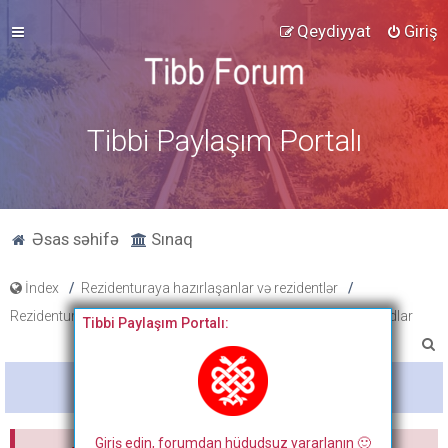
Qeydiyyat
Giriş
Tibbi Paylaşım Portalı
Əsas səhifə
Sınaq
İndex
Rezidenturaya hazırlaşanlar və rezidentlər
Rezidentura hazırlıq materialları
Xüsusi Cərrahiyyə
Slaydlar
Tibbi Paylaşım Portalı:
A
x
Bitdi
t
a
Giriş edin, forumdan hüdudsuz yararlanın 🙂