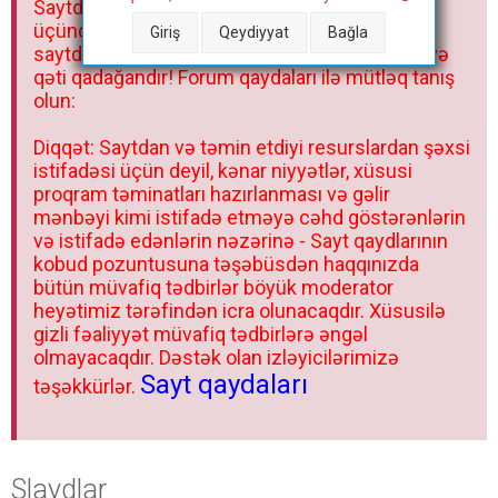
Saytdakı materiallar yalnız fərdi istifadəniz
r
üçündür. Materialları istisnasız heç bir qrupda,
Giriş
Qeydiyyat
Bağla
saytda və sosial şəbəkədə paylaşmaq olmaz və
qəti qadağandır! Forum qaydaları ilə mütləq tanış
olun:
Diqqət: Saytdan və təmin etdiyi resurslardan şəxsi
istifadəsi üçün deyil, kənar niyyətlər, xüsusi
proqram təminatları hazırlanması və gəlir
mənbəyi kimi istifadə etməyə cəhd göstərənlərin
və istifadə edənlərin nəzərinə - Sayt qaydlarının
kobud pozuntusuna təşəbüsdən haqqınızda
bütün müvafiq tədbirlər böyük moderator
heyətimiz tərəfindən icra olunacaqdır. Xüsusilə
gizli fəaliyyət müvafiq tədbirlərə əngəl
olmayacaqdır. Dəstək olan izləyicilərimizə
Sayt qaydaları
təşəkkürlər.
Slaydlar