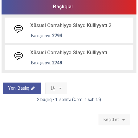
Başlıqlar
Xüsusi Cərrahiyyə Slayd Külliyyatı 2
Baxış sayı:
2794
Xüsusi Cərrahiyyə Slayd Külliyyatı
Baxış sayı:
2748
Yeni Başlıq
2 başlıq •
1
. səhifə (Cəmi
1
səhifə)
Keçid et