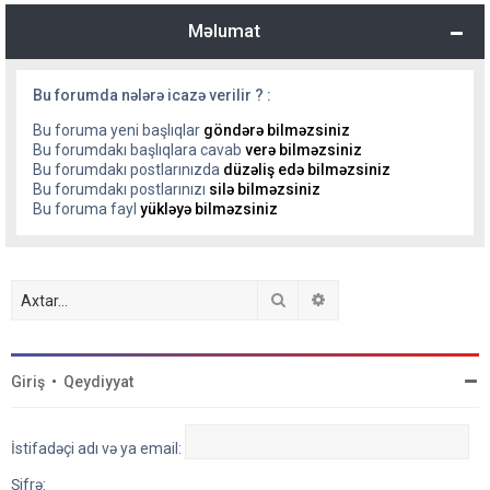
Məlumat
Bu forumda nələrə icazə verilir ? :
Bu foruma yeni başlıqlar
göndərə bilməzsiniz
Bu forumdakı başlıqlara cavab
verə bilməzsiniz
Bu forumdakı postlarınızda
düzəliş edə bilməzsiniz
Bu forumdakı postlarınızı
silə bilməzsiniz
Bu foruma fayl
yükləyə bilməzsiniz
Axtar
Detallı axtarış
Giriş
•
Qeydiyyat
İstifadəçi adı və ya email:
Şifrə: