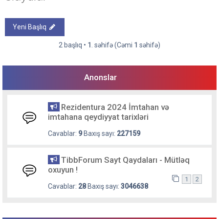
Yeni Başlıq
2 başlıq •
1
. səhifə (Cəmi
1
səhifə)
Anonslar
Rezidentura 2024 İmtahan və
imtahana qeydiyyat tarixləri
Cavablar:
9
Baxış sayı:
227159
TibbForum Sayt Qaydaları - Mütləq
oxuyun !
1
2
Cavablar:
28
Baxış sayı:
3046638