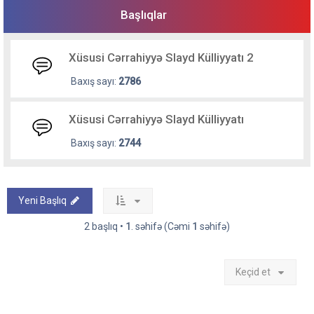
Başlıqlar
Xüsusi Cərrahiyyə Slayd Külliyyatı 2
Baxış sayı:
2786
Xüsusi Cərrahiyyə Slayd Külliyyatı
Baxış sayı:
2744
Yeni Başlıq
2 başlıq •
1
. səhifə (Cəmi
1
səhifə)
Keçid et