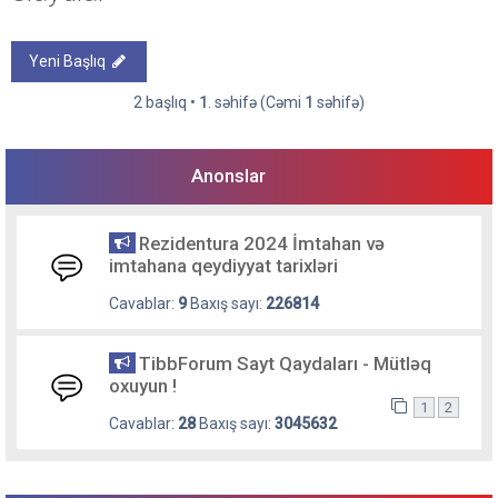
Yeni Başlıq
2 başlıq •
1
. səhifə (Cəmi
1
səhifə)
Anonslar
Rezidentura 2024 İmtahan və
imtahana qeydiyyat tarixləri
Cavablar:
9
Baxış sayı:
226814
TibbForum Sayt Qaydaları - Mütləq
oxuyun !
1
2
Cavablar:
28
Baxış sayı:
3045632