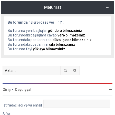
Məlumat
Bu forumda nələrə icazə verilir ? :
Bu foruma yeni başlıqlar
göndərə bilməzsiniz
Bu forumdakı başlıqlara cavab
verə bilməzsiniz
Bu forumdakı postlarınızda
düzəliş edə bilməzsiniz
Bu forumdakı postlarınızı
silə bilməzsiniz
Bu foruma fayl
yükləyə bilməzsiniz
Axtar
Detallı axtarış
Giriş
•
Qeydiyyat
İstifadəçi adı və ya email:
Şifrə: