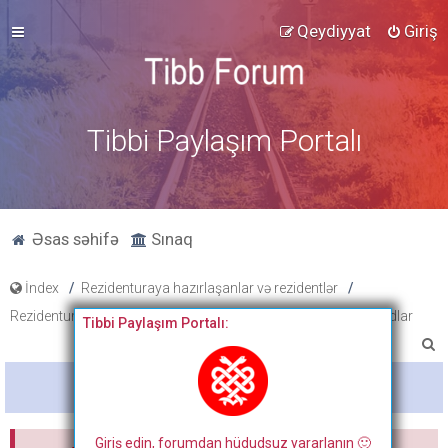
Qeydiyyat
Giriş
Tibbi Paylaşım Portalı
Əsas səhifə
Sınaq
İndex
Rezidenturaya hazırlaşanlar və rezidentlər
Rezidentura hazırlıq materialları
Xüsusi Cərrahiyyə
Slaydlar
Tibbi Paylaşım Portalı:
A
x
Bitdi
t
a
Giriş edin, forumdan hüdudsuz yararlanın 🙂