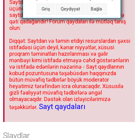
Saytdakı materiallar yalnız fərdi istifadəniz
r
üçündür. Materialları istisnasız heç bir qrupda,
Giriş
Qeydiyyat
Bağla
saytda və sosial şəbəkədə paylaşmaq olmaz və
qəti qadağandır! Forum qaydaları ilə mütləq tanış
olun:
Diqqət: Saytdan və təmin etdiyi resurslardan şəxsi
istifadəsi üçün deyil, kənar niyyətlər, xüsusi
proqram təminatları hazırlanması və gəlir
mənbəyi kimi istifadə etməyə cəhd göstərənlərin
və istifadə edənlərin nəzərinə - Sayt qaydlarının
kobud pozuntusuna təşəbüsdən haqqınızda
bütün müvafiq tədbirlər böyük moderator
heyətimiz tərəfindən icra olunacaqdır. Xüsusilə
gizli fəaliyyət müvafiq tədbirlərə əngəl
olmayacaqdır. Dəstək olan izləyicilərimizə
Sayt qaydaları
təşəkkürlər.
Slaydlar