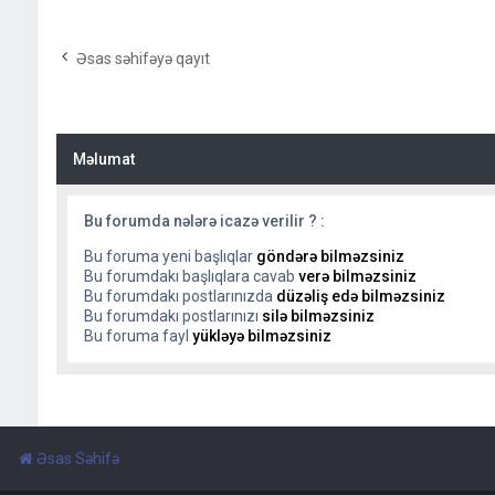
Əsas səhifəyə qayıt
Məlumat
Bu forumda nələrə icazə verilir ? :
Bu foruma yeni başlıqlar
göndərə bilməzsiniz
Bu forumdakı başlıqlara cavab
verə bilməzsiniz
Bu forumdakı postlarınızda
düzəliş edə bilməzsiniz
Bu forumdakı postlarınızı
silə bilməzsiniz
Bu foruma fayl
yükləyə bilməzsiniz
Əsas Səhifə