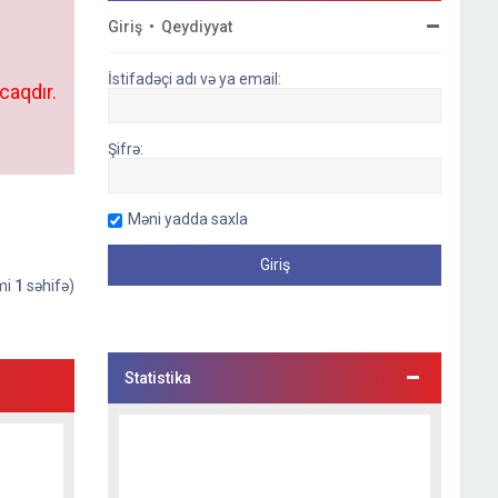
Giriş
•
Qeydiyyat
İstifadəçi adı və ya email:
caqdır.
Şifrə:
Məni yadda saxla
əmi
1
səhifə)
Statistika