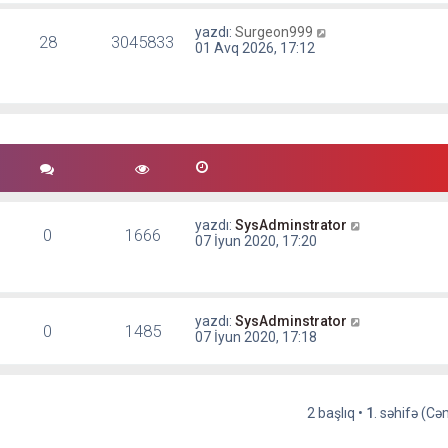
yazdı:
Surgeon999
28
3045833
01 Avq 2026, 17:12
yazdı:
SysAdminstrator
0
1666
07 İyun 2020, 17:20
yazdı:
SysAdminstrator
0
1485
07 İyun 2020, 17:18
2 başlıq •
1
. səhifə (C