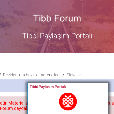
Tibbi Paylaşım Portalı
Rezidentura hazırlıq materialları
Slaydlar
Bitdi
Tibbi Paylaşım Portalı:
dür. Materialları istisnasız heç bir qrupda, saytda və sosia
orum qaydaları ilə mütləq tanış olun: