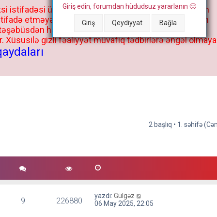
Giriş edin, forumdan hüdudsuz yararlanın 🙂
si istifadəsi üçün deyil, kənar niyyətlər, xüsusi proqram
stifadə etməyə cəhd göstərənlərin və istifadə edənlərin
Giriş
Qeydiyyat
Bağla
 təşəbüsdən haqqınızda bütün müvafiq tədbirlər böyük
 Xüsusilə gizli fəaliyyət müvafiq tədbirlərə əngəl olmaya
qaydaları
2 başlıq •
1
. səhifə (C
yazdı:
Gülgəz
9
226880
06 May 2025, 22:05