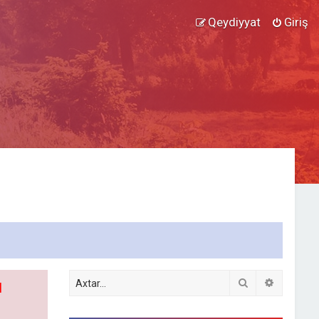
Qeydiyyat
Giriş
Axtar
Detallı ax
l