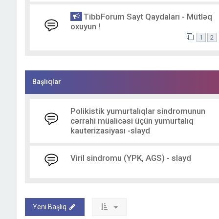
TibbForum Sayt Qaydaları - Mütləq
oxuyun !
1
2
Başlıqlar
Polikistik yumurtalıqlar sindromunun
cərrahi müalicəsi üçün yumurtalıq
kauterizasiyası -slayd
Viril sindromu (YPK, AGS) - slayd
Yeni Başlıq