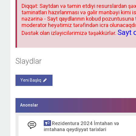
Diqqət: Saytdan və təmin etdiyi resurslardan şəx
təminatları hazırlanması və gəlir mənbəyi kimi i
nəzərinə - Sayt qaydlarının kobud pozuntusuna
moderator heyətimiz tərəfindən icra olunacaqdır.
Sayt 
Dəstək olan izləyicilərimizə təşəkkürlər.
Slaydlar
Yeni Başlıq
Anonslar
Rezidentura 2024 İmtahan və
imtahana qeydiyyat tarixləri