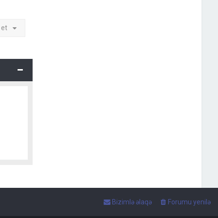
 et
Bizimlə əlaqə
Forumu yenilə