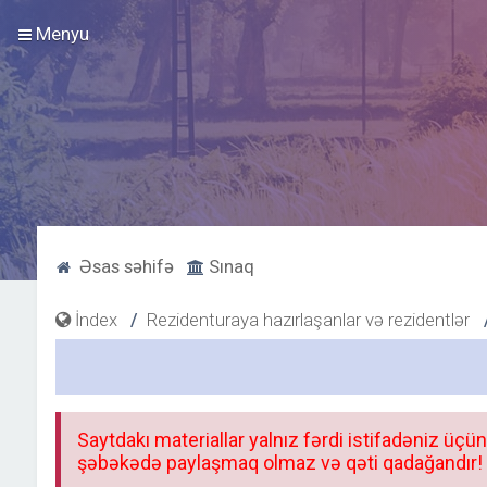
Menyu
Əsas səhifə
Sınaq
İndex
Rezidenturaya hazırlaşanlar və rezidentlər
Saytdakı materiallar yalnız fərdi istifadəniz üçün
şəbəkədə paylaşmaq olmaz və qəti qadağandır! F