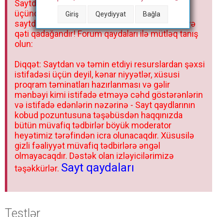
Saytdakı materiallar yalnız fərdi istifadəniz
r
üçündür. Materialları istisnasız heç bir qrupda,
Giriş
Qeydiyyat
Bağla
saytda və sosial şəbəkədə paylaşmaq olmaz və
qəti qadağandır! Forum qaydaları ilə mütləq tanış
olun:
Diqqət: Saytdan və təmin etdiyi resurslardan şəxsi
istifadəsi üçün deyil, kənar niyyətlər, xüsusi
proqram təminatları hazırlanması və gəlir
mənbəyi kimi istifadə etməyə cəhd göstərənlərin
və istifadə edənlərin nəzərinə - Sayt qaydlarının
kobud pozuntusuna təşəbüsdən haqqınızda
bütün müvafiq tədbirlər böyük moderator
heyətimiz tərəfindən icra olunacaqdır. Xüsusilə
gizli fəaliyyət müvafiq tədbirlərə əngəl
olmayacaqdır. Dəstək olan izləyicilərimizə
Sayt qaydaları
təşəkkürlər.
Testlər