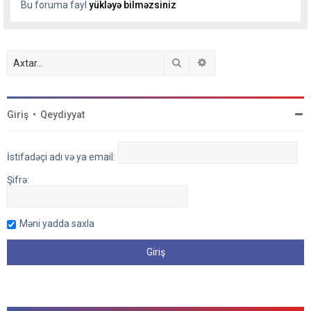
Bu foruma fayl
yükləyə bilməzsiniz
Axtar
Detallı axtarış
Giriş
•
Qeydiyyat
İstifadəçi adı və ya email:
Şifrə:
Məni yadda saxla