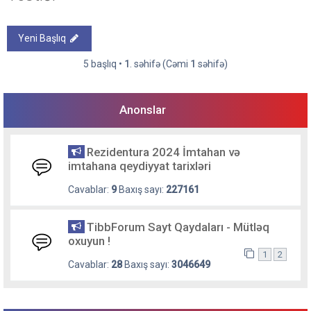
Yeni Başlıq
5 başlıq •
1
. səhifə (Cəmi
1
səhifə)
Anonslar
Rezidentura 2024 İmtahan və
imtahana qeydiyyat tarixləri
Cavablar:
9
Baxış sayı:
227161
TibbForum Sayt Qaydaları - Mütləq
oxuyun !
1
2
Cavablar:
28
Baxış sayı:
3046649