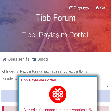
Qeydiyyat
Giriş
Tibbi Paylaşım Portalı
Əsas səhifə
Sınaq
İndex
Rezidenturaya hazırlaşanlar və rezidentlər
Rezidentura hazırlıq materialları
Testlər
Tibbi Paylaşım Portalı:
A
x
Bitdi
t
a
Giriş edin, forumdan hüdudsuz yararlanın 🙂