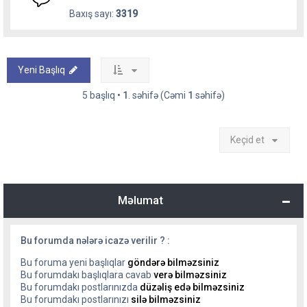
Baxış sayı:
3319
Yeni Başlıq
5 başlıq •
1
. səhifə (Cəmi
1
səhifə)
Keçid et
Məlumat
Bu forumda nələrə icazə verilir ? :
Bu foruma yeni başlıqlar
göndərə bilməzsiniz
Bu forumdakı başlıqlara cavab
verə bilməzsiniz
Bu forumdakı postlarınızda
düzəliş edə bilməzsiniz
Bu forumdakı postlarınızı
silə bilməzsiniz