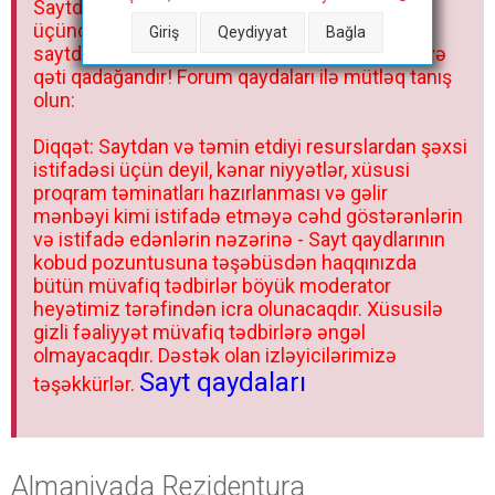
Saytdakı materiallar yalnız fərdi istifadəniz
r
üçündür. Materialları istisnasız heç bir qrupda,
Giriş
Qeydiyyat
Bağla
saytda və sosial şəbəkədə paylaşmaq olmaz və
qəti qadağandır! Forum qaydaları ilə mütləq tanış
olun:
Diqqət: Saytdan və təmin etdiyi resurslardan şəxsi
istifadəsi üçün deyil, kənar niyyətlər, xüsusi
proqram təminatları hazırlanması və gəlir
mənbəyi kimi istifadə etməyə cəhd göstərənlərin
və istifadə edənlərin nəzərinə - Sayt qaydlarının
kobud pozuntusuna təşəbüsdən haqqınızda
bütün müvafiq tədbirlər böyük moderator
heyətimiz tərəfindən icra olunacaqdır. Xüsusilə
gizli fəaliyyət müvafiq tədbirlərə əngəl
olmayacaqdır. Dəstək olan izləyicilərimizə
Sayt qaydaları
təşəkkürlər.
Almaniyada Rezidentura