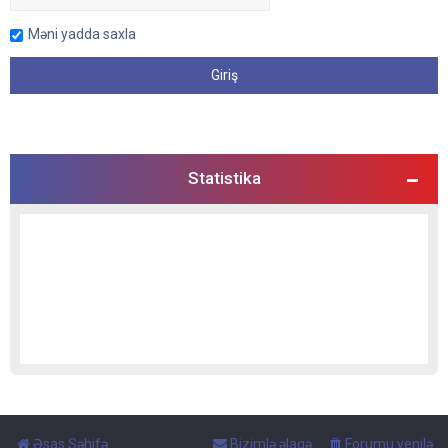
Məni yadda saxla
Statistika
Əsas Səhifə
Bizimlə əlaqə
Forumu yenilə