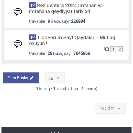
Rezidentura 2024 İmtahan və
imtahana qeydiyyat tarixləri
Cavablar:
9
Baxış sayı:
226894
TibbForum Sayt Qaydaları - Mütləq
oxuyun !
1
2
Cavablar:
28
Baxış sayı:
3045866
Yeni Başlıq
0 başlıq •
1
. səhifə (Cəmi
1
səhifə)
Keçid et