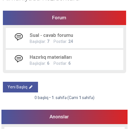
Forum
Sual - cavab forumu
Başlıqlar:
7
Postlar:
24
Hazırlıq materialları
Başlıqlar:
6
Postlar:
6
Yeni Başlıq
0 başlıq •
1
. səhifə (Cəmi
1
səhifə)
Anonslar