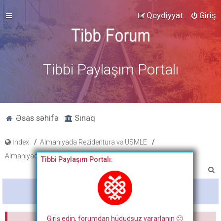
Qeydiyyat
Giriş
Tibbi Paylaşım Portalı
Əsas səhifə
Sınaq
İndex
Almaniyada Rezidentura və USMLE
Almaniyada Rezidentura
Tibbi Paylaşım Portalı:
A
x
Bitdi
t
a
Giriş edin, forumdan hüdudsuz yararlanın 🙂