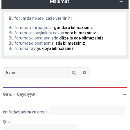
Məlumat
Bu forumda nələrə icazə verilir ? :
Bu foruma yeni başlıqlar
göndərə bilməzsiniz
Bu forumdakı başlıqlara cavab
verə bilməzsiniz
Bu forumdakı postlarınızda
düzəliş edə bilməzsiniz
Bu forumdakı postlarınızı
silə bilməzsiniz
Bu foruma fayl
yükləyə bilməzsiniz
Axtar
Detallı axtarış
Giriş
•
Qeydiyyat
İstifadəçi adı və ya email:
Şifrə: