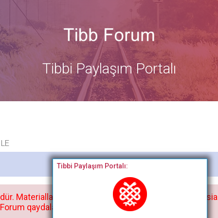
Tibbi Paylaşım Portalı
LE
Bitdi
Tibbi Paylaşım Portalı:
dür. Materialları istisnasız heç bir qrupda, saytda və sosia
orum qaydaları ilə mütləq tanış olun: