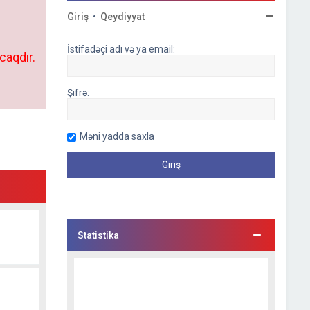
Giriş
•
Qeydiyyat
İstifadəçi adı və ya email:
caqdır.
Şifrə:
Məni yadda saxla
Statistika