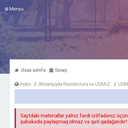
Menyu
Əsas səhifə
Sınaq
İndex
Almaniyada Rezidentura və USMLE
USM
Saytdakı materiallar yalnız fərdi istifadəniz üçün
şəbəkədə paylaşmaq olmaz və qəti qadağandır! F