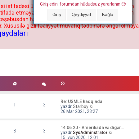
Giriş edin, forumdan hüdudsuz yararlanın 🙂
si istifadəsi üçün deyil, kənar niyyətlər, xüsusi proqram
stifadə etməyə cəhd göstərənlərin və istifadə edənlərin
Giriş
Qeydiyyat
Bağla
 təşəbüsdən haqqınızda bütün müvafiq tədbirlər böyük
 Xüsusilə gizli fəaliyyət müvafiq tədbirlərə əngəl olmaya
qaydaları
Re: USMLE haqqında
1
3
S
yazdı:
Starboy
o
26 Mar 2021, 23:27
n
m
e
14.06.20 - Amerikada və digər…
3
3
s
S
yazdı:
SysAdminstrator
a
o
15 İyun 2020, 12:01