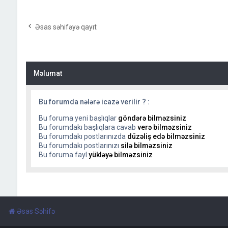
Əsas səhifəyə qayıt
Məlumat
Bu forumda nələrə icazə verilir ? :
Bu foruma yeni başlıqlar
göndərə bilməzsiniz
Bu forumdakı başlıqlara cavab
verə bilməzsiniz
Bu forumdakı postlarınızda
düzəliş edə bilməzsiniz
Bu forumdakı postlarınızı
silə bilməzsiniz
Bu foruma fayl
yükləyə bilməzsiniz
Əsas Səhifə