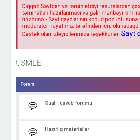
Diqqət: Saytdan və təmin etdiyi resurslardan şəx
təminatları hazırlanması və gəlir mənbəyi kimi i
nəzərinə - Sayt qaydlarının kobud pozuntusuna
moderator heyətimiz tərəfindən icra olunacaqdır.
Sayt 
Dəstək olan izləyicilərimizə təşəkkürlər.
USMLE
Forum
Sual - cavab forumu
Hazırlıq materialları