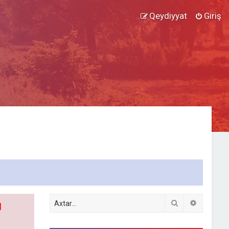
Qeydiyyat
Giriş
Axtar
Detallı ax
l