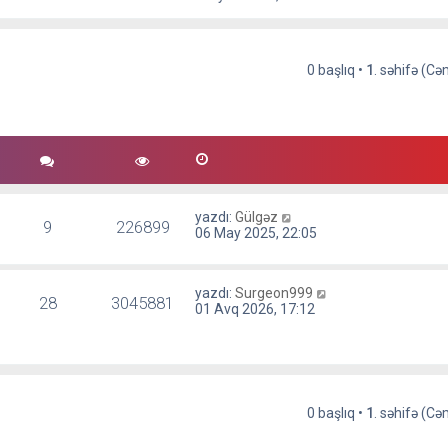
j
n
ı
m
g
e
ö
s
r
0 başlıq •
1
. səhifə (C
a
ü
j
n
ı
t
g
ü
ö
l
r
e
ü
n
t
yazdı:
Gülgəz
ü
9
226899
06 May 2025, 22:05
l
e
yazdı:
Surgeon999
28
3045881
01 Avq 2026, 17:12
0 başlıq •
1
. səhifə (C