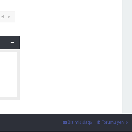
 et
Bizimlə əlaqə
Forumu yenilə