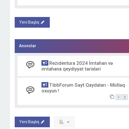
Yeni Başlıq
Anonslar
Rezidentura 2024 İmtahan və
imtahana qeydiyyat tarixləri
TibbForum Sayt Qaydaları - Mütləq
oxuyun !
1
2
Yeni Başlıq