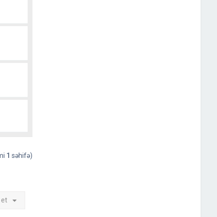
əmi
1
səhifə)
 et