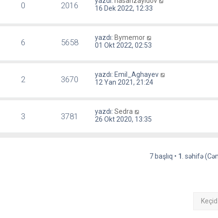
yazdı:
hasanzayidov
0
2016
16 Dek 2022, 12:33
yazdı:
Bymemor
6
5658
01 Okt 2022, 02:53
yazdı:
Emil_Aghayev
2
3670
12 Yan 2021, 21:24
yazdı:
Sedra
3
3781
26 Okt 2020, 13:35
7 başlıq •
1
. səhifə (C
Keçid