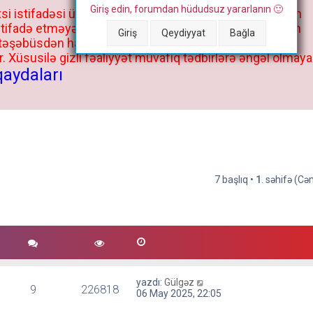
Giriş edin, forumdan hüdudsuz yararlanın 🙂
si istifadəsi üçün deyil, kənar niyyətlər, xüsusi proqram
stifadə etməyə cəhd göstərənlərin və istifadə edənlərin
Giriş
Qeydiyyat
Bağla
 təşəbüsdən haqqınızda bütün müvafiq tədbirlər böyük
 Xüsusilə gizli fəaliyyət müvafiq tədbirlərə əngəl olmaya
qaydaları
7 başlıq •
1
. səhifə (C
yazdı:
Gülgəz
9
226818
06 May 2025, 22:05