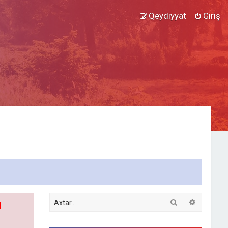
Qeydiyyat
Giriş
Axtar
Detallı ax
l