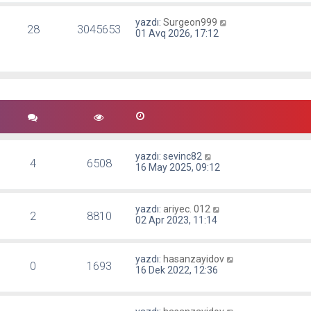
yazdı:
Surgeon999
28
3045653
01 Avq 2026, 17:12
yazdı:
sevinc82
4
6508
16 May 2025, 09:12
yazdı:
ariyec. 012
2
8810
02 Apr 2023, 11:14
yazdı:
hasanzayidov
0
1693
16 Dek 2022, 12:36