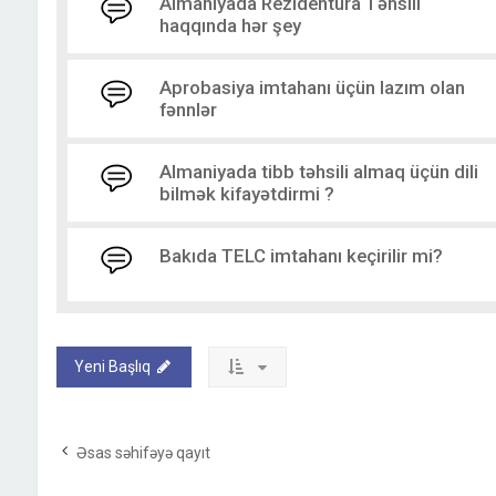
Almaniyada Rezidentura Təhsili
haqqında hər şey
Aprobasiya imtahanı üçün lazım olan
fənnlər
Almaniyada tibb təhsili almaq üçün dili
bilmək kifayətdirmi ?
Bakıda TELC imtahanı keçirilir mi?
Yeni Başlıq
Əsas səhifəyə qayıt