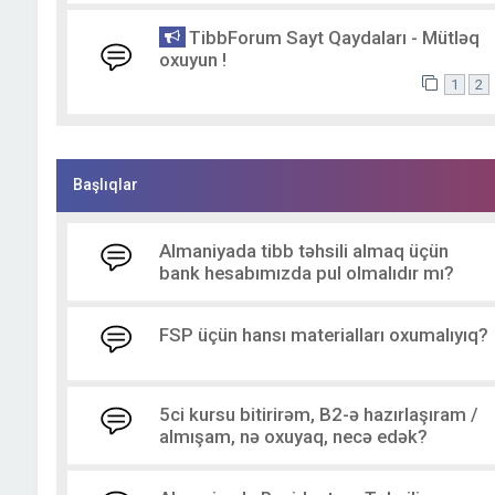
TibbForum Sayt Qaydaları - Mütləq
oxuyun !
1
2
Başlıqlar
Almaniyada tibb təhsili almaq üçün
bank hesabımızda pul olmalıdır mı?
FSP üçün hansı materialları oxumalıyıq?
5ci kursu bitirirəm, B2-ə hazırlaşıram /
almışam, nə oxuyaq, necə edək?