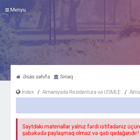
Menyu
Əsas səhifə
Sınaq
İndex
Almaniyada Rezidentura və USMLE
Alma
Saytdakı materiallar yalnız fərdi istifadəniz üçün
şəbəkədə paylaşmaq olmaz və qəti qadağandır! F