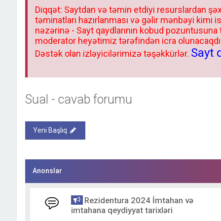
Diqqət: Saytdan və təmin etdiyi resurslardan şəx
təminatları hazırlanması və gəlir mənbəyi kimi i
nəzərinə - Sayt qaydlarının kobud pozuntusuna
moderator heyətimiz tərəfindən icra olunacaqdır.
Sayt 
Dəstək olan izləyicilərimizə təşəkkürlər.
Sual - cavab forumu
Yeni Başlıq
Anonslar
Rezidentura 2024 İmtahan və
imtahana qeydiyyat tarixləri