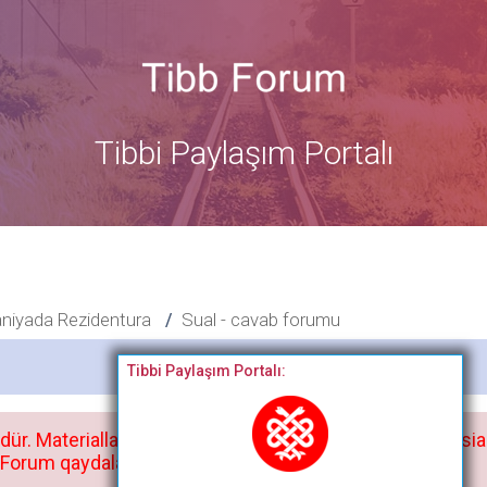
Tibbi Paylaşım Portalı
niyada Rezidentura
Sual - cavab forumu
Bitdi
Tibbi Paylaşım Portalı:
dür. Materialları istisnasız heç bir qrupda, saytda və sosia
orum qaydaları ilə mütləq tanış olun: