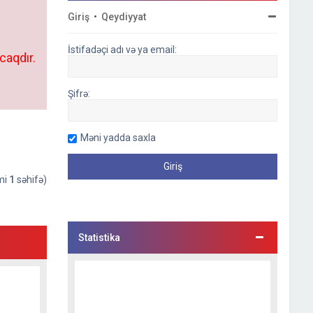
Giriş
•
Qeydiyyat
İstifadəçi adı və ya email:
caqdır.
Şifrə:
Məni yadda saxla
əmi
1
səhifə)
Statistika