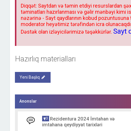
Diqqət: Saytdan və təmin etdiyi resurslardan şəx
təminatları hazırlanması və gəlir mənbəyi kimi i
nəzərinə - Sayt qaydlarının kobud pozuntusuna
moderator heyətimiz tərəfindən icra olunacaqdır.
Sayt 
Dəstək olan izləyicilərimizə təşəkkürlər.
Hazırlıq materialları
Yeni Başlıq
Anonslar
Rezidentura 2024 İmtahan və
imtahana qeydiyyat tarixləri