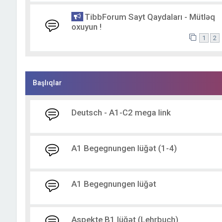
TibbForum Sayt Qaydaları - Mütləq
oxuyun !
1
2
Başlıqlar
Deutsch - A1-C2 mega link
A1 Begegnungen lüğət (1-4)
A1 Begegnungen lüğət
Aspekte B1 lüğət (Lehrbuch)