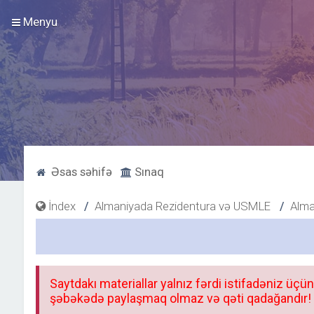
Menyu
Əsas səhifə
Sınaq
İndex
Almaniyada Rezidentura və USMLE
Alma
Saytdakı materiallar yalnız fərdi istifadəniz üçün
şəbəkədə paylaşmaq olmaz və qəti qadağandır! F