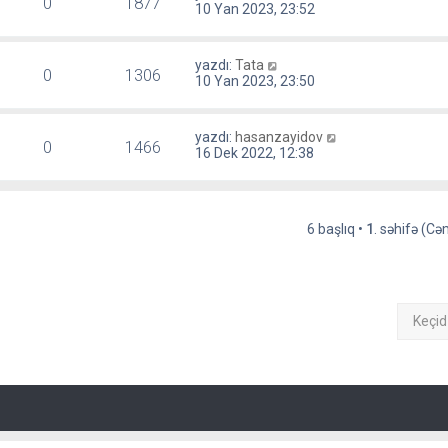
0
1877
10 Yan 2023, 23:52
yazdı:
Tata
0
1306
10 Yan 2023, 23:50
yazdı:
hasanzayidov
0
1466
16 Dek 2022, 12:38
6 başlıq •
1
. səhifə (C
Keçid