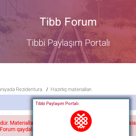
Tibbi Paylaşım Portalı
niyada Rezidentura
Hazırlıq materialları
Bitdi
Tibbi Paylaşım Portalı:
dür. Materialları istisnasız heç bir qrupda, saytda və sosia
orum qaydaları ilə mütləq tanış olun: