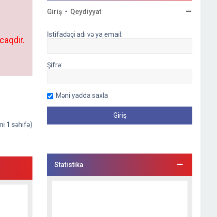
Giriş
•
Qeydiyyat
İstifadəçi adı və ya email:
caqdır.
Şifrə:
Məni yadda saxla
əmi
1
səhifə)
Statistika