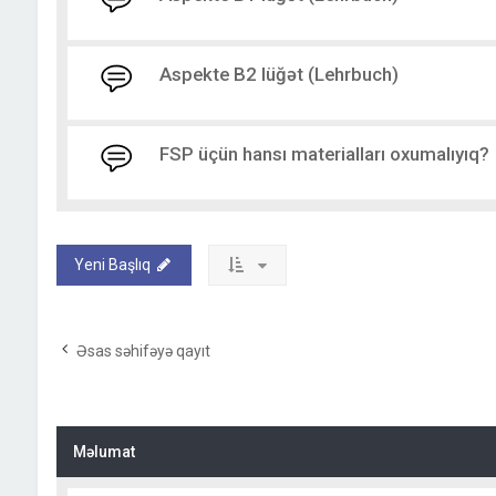
Aspekte B2 lüğət (Lehrbuch)
FSP üçün hansı materialları oxumalıyıq?
Yeni Başlıq
Əsas səhifəyə qayıt
Məlumat