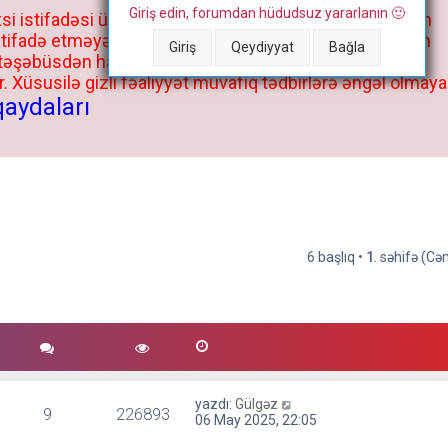
Giriş edin, forumdan hüdudsuz yararlanın 🙂
si istifadəsi üçün deyil, kənar niyyətlər, xüsusi proqram
stifadə etməyə cəhd göstərənlərin və istifadə edənlərin
Giriş
Qeydiyyat
Bağla
 təşəbüsdən haqqınızda bütün müvafiq tədbirlər böyük
 Xüsusilə gizli fəaliyyət müvafiq tədbirlərə əngəl olmaya
qaydaları
6 başlıq •
1
. səhifə (C
yazdı:
Gülgəz
9
226893
06 May 2025, 22:05