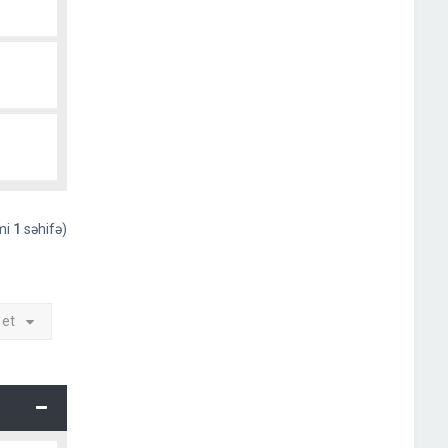
əmi
1
səhifə)
 et