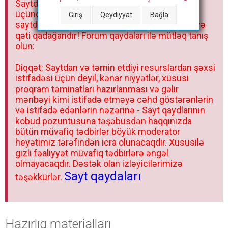
Saytdakı materiallar yalnız fərdi istifadəniz
r
üçündür. Materialları istisnasız heç bir qrupda,
Giriş
Qeydiyyat
Bağla
saytda və sosial şəbəkədə paylaşmaq olmaz və
qəti qadağandır! Forum qaydaları ilə mütləq tanış
olun:
Diqqət: Saytdan və təmin etdiyi resurslardan şəxsi
istifadəsi üçün deyil, kənar niyyətlər, xüsusi
proqram təminatları hazırlanması və gəlir
mənbəyi kimi istifadə etməyə cəhd göstərənlərin
və istifadə edənlərin nəzərinə - Sayt qaydlarının
kobud pozuntusuna təşəbüsdən haqqınızda
bütün müvafiq tədbirlər böyük moderator
heyətimiz tərəfindən icra olunacaqdır. Xüsusilə
gizli fəaliyyət müvafiq tədbirlərə əngəl
olmayacaqdır. Dəstək olan izləyicilərimizə
Sayt qaydaları
təşəkkürlər.
Hazırlıq materialları