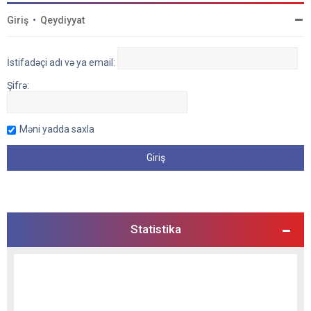
Giriş
•
Qeydiyyat
İstifadəçi adı və ya email:
Şifrə:
Məni yadda saxla
Statistika