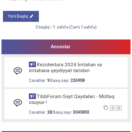
Yeni Başlıq
3 başlıq •
1
. səhifə (Cəmi
1
səhifə)
Anonslar
Rezidentura 2024 İmtahan və
imtahana qeydiyyat tarixləri
Cavablar:
9
Baxış sayı:
226908
TibbForum Sayt Qaydaları - Mütləq
oxuyun !
1
2
Cavablar:
28
Baxış sayı:
3045893