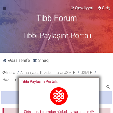
Qeydiyyat
Giriş
Tibbi Paylaşım Portalı
Əsas səhifə
Sınaq
İndex
Almaniyada Rezidentura və USMLE
USMLE
Hazırlıq materialları
Tibbi Paylaşım Portalı:
A
x
Bitdi
t
a
Giriş edin, forumdan hüdudsuz yararlanın 🙂