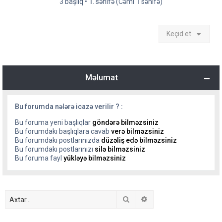
3 başlıq •
1
. səhifə (Cəmi
1
səhifə)
Keçid et
Məlumat
Bu forumda nələrə icazə verilir ? :
Bu foruma yeni başlıqlar
göndərə bilməzsiniz
Bu forumdakı başlıqlara cavab
verə bilməzsiniz
Bu forumdakı postlarınızda
düzəliş edə bilməzsiniz
Bu forumdakı postlarınızı
silə bilməzsiniz
Bu foruma fayl
yükləyə bilməzsiniz
Axtar
Detallı axtarış