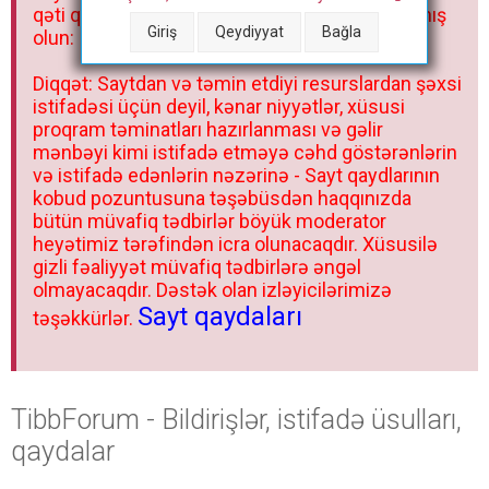
qəti qadağandır! Forum qaydaları ilə mütləq tanış
Giriş
Qeydiyyat
Bağla
olun:
Diqqət: Saytdan və təmin etdiyi resurslardan şəxsi
istifadəsi üçün deyil, kənar niyyətlər, xüsusi
proqram təminatları hazırlanması və gəlir
mənbəyi kimi istifadə etməyə cəhd göstərənlərin
və istifadə edənlərin nəzərinə - Sayt qaydlarının
kobud pozuntusuna təşəbüsdən haqqınızda
bütün müvafiq tədbirlər böyük moderator
heyətimiz tərəfindən icra olunacaqdır. Xüsusilə
gizli fəaliyyət müvafiq tədbirlərə əngəl
olmayacaqdır. Dəstək olan izləyicilərimizə
Sayt qaydaları
təşəkkürlər.
TibbForum - Bildirişlər, istifadə üsulları,
qaydalar