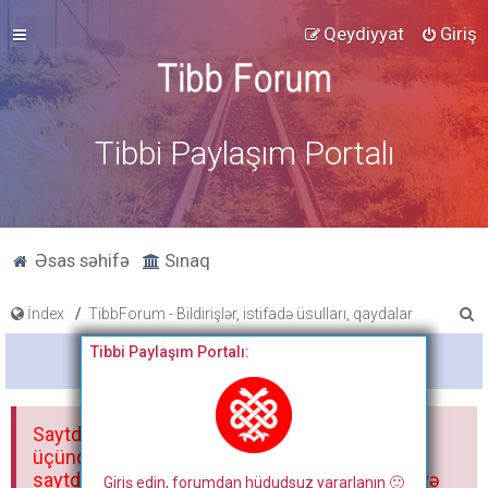
Qeydiyyat
Giriş
Tibbi Paylaşım Portalı
Əsas səhifə
Sınaq
A
İndex
TibbForum - Bildirişlər, istifadə üsulları, qaydalar
x
Tibbi Paylaşım Portalı:
Bitdi
t
a
Saytdakı materiallar yalnız fərdi istifadəniz
r
üçündür. Materialları istisnasız heç bir qrupda,
saytda və sosial şəbəkədə paylaşmaq olmaz və
Giriş edin, forumdan hüdudsuz yararlanın 🙂