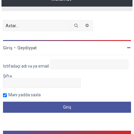
Axtar
Detallı axtarış
Giriş
•
Qeydiyyat
İstifadəçi adı və ya email:
Şifrə:
Məni yadda saxla