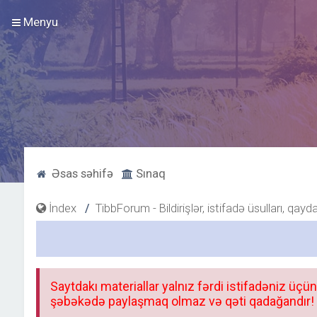
Menyu
Əsas səhifə
Sınaq
İndex
TibbForum - Bildirişlər, istifadə üsulları, qayd
Saytdakı materiallar yalnız fərdi istifadəniz üçün
şəbəkədə paylaşmaq olmaz və qəti qadağandır! F