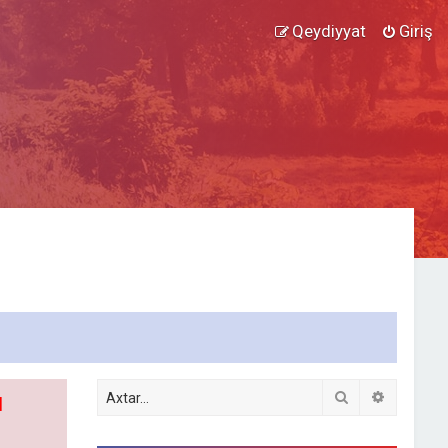
Qeydiyyat
Giriş
Axtar
Detallı ax
l