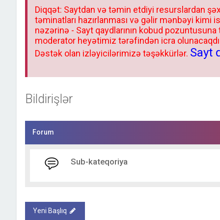
Diqqət: Saytdan və təmin etdiyi resurslardan şəx
təminatları hazırlanması və gəlir mənbəyi kimi i
nəzərinə - Sayt qaydlarının kobud pozuntusuna
moderator heyətimiz tərəfindən icra olunacaqdır.
Sayt 
Dəstək olan izləyicilərimizə təşəkkürlər.
Bildirişlər
Forum
Sub-kateqoriya
Yeni Başlıq