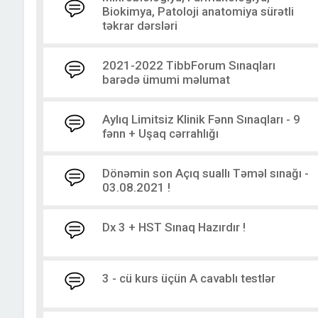
Biokimya, Patoloji anatomiya sürətli
təkrar dərsləri
2021-2022 TibbForum Sınaqları
barədə ümumi məlumat
Aylıq Limitsiz Klinik Fənn Sınaqları - 9
fənn + Uşaq cərrahlığı
Dönəmin son Açıq suallı Təməl sınağı -
03.08.2021 !
Dx 3 + HST Sınaq Hazırdır !
3 - cü kurs üçün A cavablı testlər