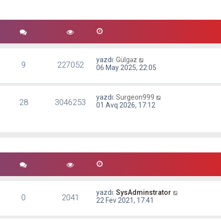
ı
g
ö
r
ü
n
t
ü
yazdı:
Gülgəz
9
227052
l
06 May 2025, 22:05
e
yazdı:
Surgeon999
28
3046253
01 Avq 2026, 17:12
yazdı:
SysAdminstrator
0
2041
22 Fev 2021, 17:41