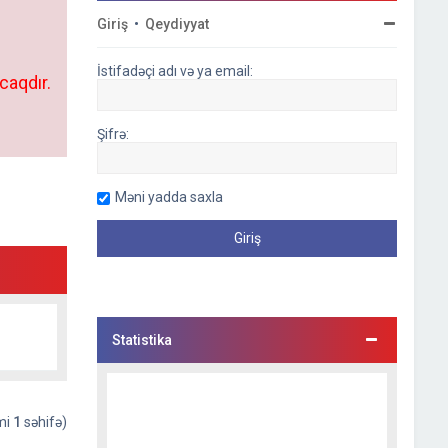
Giriş
•
Qeydiyyat
İstifadəçi adı və ya email:
caqdır.
Şifrə:
Məni yadda saxla
Statistika
əmi
1
səhifə)