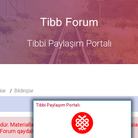
Tibbi Paylaşım Portalı
alar
Bildirişlər
Bitdi
Tibbi Paylaşım Portalı:
dür. Materialları istisnasız heç bir qrupda, saytda və sosia
orum qaydaları ilə mütləq tanış olun: