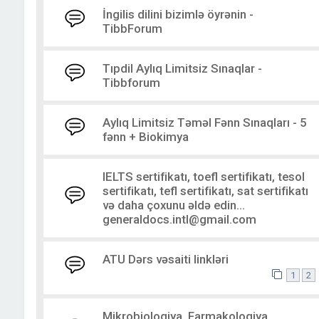
İngilis dilini bizimlə öyrənin -
TibbForum
Tıpdil Aylıq Limitsiz Sınaqlar -
Tibbforum
Aylıq Limitsiz Təməl Fənn Sınaqları - 5
fənn + Biokimya
IELTS sertifikatı, toefl sertifikatı, tesol
sertifikatı, tefl sertifikatı, sat sertifikatı
və daha çoxunu əldə edin...
generaldocs.intl@gmail.com
ATU Dərs vəsaiti linkləri
1
2
Mikrobiologiya, Farmakologiya,