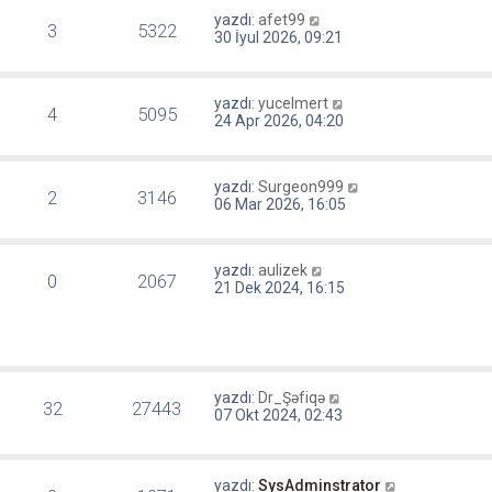
yazdı:
afet99
3
5322
30 İyul 2026, 09:21
yazdı:
yucelmert
4
5095
24 Apr 2026, 04:20
yazdı:
Surgeon999
2
3146
06 Mar 2026, 16:05
yazdı:
aulizek
0
2067
21 Dek 2024, 16:15
yazdı:
Dr_Şəfiqə
32
27443
07 Okt 2024, 02:43
yazdı:
SysAdminstrator