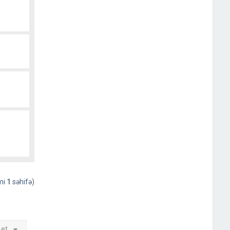
əmi
1
səhifə)
 et