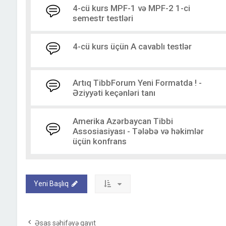
4-cü kurs MPF-1 və MPF-2 1-ci
semestr testləri
4-cü kurs üçün A cavablı testlər
Artıq TibbForum Yeni Formatda ! -
Əziyyəti keçənləri tanı
Amerika Azərbaycan Tibbi
Assosiasiyası - Tələbə və həkimlər
üçün konfrans
Yeni Başlıq
Əsas səhifəyə qayıt