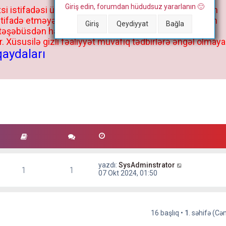
Giriş edin, forumdan hüdudsuz yararlanın 🙂
si istifadəsi üçün deyil, kənar niyyətlər, xüsusi proqram
stifadə etməyə cəhd göstərənlərin və istifadə edənlərin
Giriş
Qeydiyyat
Bağla
 təşəbüsdən haqqınızda bütün müvafiq tədbirlər böyük
 Xüsusilə gizli fəaliyyət müvafiq tədbirlərə əngəl olmaya
qaydaları
S
yazdı:
SysAdminstrator
1
1
o
07 Okt 2024, 01:50
n
m
e
s
16 başlıq •
a
1
. səhifə (C
j