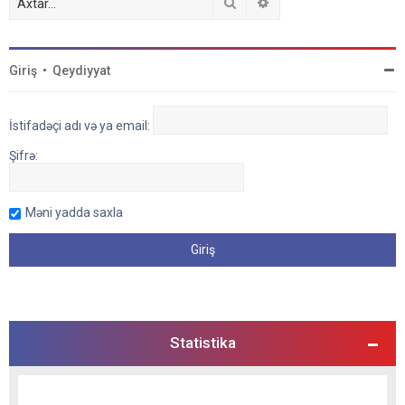
Axtar
Detallı axtarış
Giriş
•
Qeydiyyat
İstifadəçi adı və ya email:
Şifrə:
Məni yadda saxla
Statistika