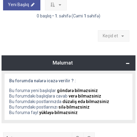
Yeni Başlıq
0 başlıq •
1
. səhifə (Cəmi
1
səhifə)
Keçid et
Məlumat
Bu forumda nələrə icazə verilir ? :
Bu foruma yeni başlıqlar
göndərə bilməzsiniz
Bu forumdakı başlıqlara cavab
verə bilməzsiniz
Bu forumdakı postlarınızda
düzəliş edə bilməzsiniz
Bu forumdakı postlarınızı
silə bilməzsiniz
Bu foruma fayl
yükləyə bilməzsiniz