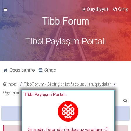
Qeydiyyat
Giriş
Tibbi Paylaşım Portalı
Əsas səhifə
Sınaq
İndex
TibbForum - Bildirişlər, istifadə üsulları, qaydalar
Qaydalar
Tibbi Paylaşım Portalı:
A
x
Bitdi
t
a
Giriş edin, forumdan hüdudsuz yararlanın 🙂