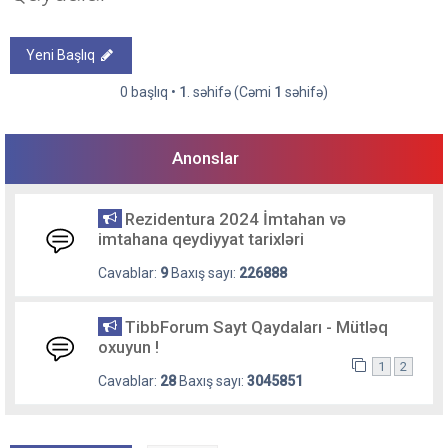
Yeni Başlıq
0 başlıq •
1
. səhifə (Cəmi
1
səhifə)
Anonslar
Rezidentura 2024 İmtahan və
imtahana qeydiyyat tarixləri
Cavablar:
9
Baxış sayı:
226888
TibbForum Sayt Qaydaları - Mütləq
oxuyun !
1
2
Cavablar:
28
Baxış sayı:
3045851