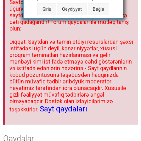
Saytdakı materiallar yalnız fərdi istifadəniz
r
üçündür. Materialları istisnasız heç bir qrupda,
Giriş
Qeydiyyat
Bağla
saytda və sosial şəbəkədə paylaşmaq olmaz və
qəti qadağandır! Forum qaydaları ilə mütləq tanış
olun:
Diqqət: Saytdan və təmin etdiyi resurslardan şəxsi
istifadəsi üçün deyil, kənar niyyətlər, xüsusi
proqram təminatları hazırlanması və gəlir
mənbəyi kimi istifadə etməyə cəhd göstərənlərin
və istifadə edənlərin nəzərinə - Sayt qaydlarının
kobud pozuntusuna təşəbüsdən haqqınızda
bütün müvafiq tədbirlər böyük moderator
heyətimiz tərəfindən icra olunacaqdır. Xüsusilə
gizli fəaliyyət müvafiq tədbirlərə əngəl
olmayacaqdır. Dəstək olan izləyicilərimizə
Sayt qaydaları
təşəkkürlər.
Qaydalar