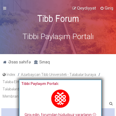
Qeydiyyat
Giriş
Tibbi Paylaşım Portalı
Əsas səhifə
Sınaq
İndex
Azərbaycan Tibb Universiteti - Tələbələr buraya
Tələbə Elmi Məqalələri və video dərslər
Tibbi Paylaşım Portalı:
Tələbələrdən öyrədici video kurslar
Membran potensialı - Əsmər Nuri
A
x
Bitdi
Giriş edin, forumdan hüdudsuz yararlanın 🙂