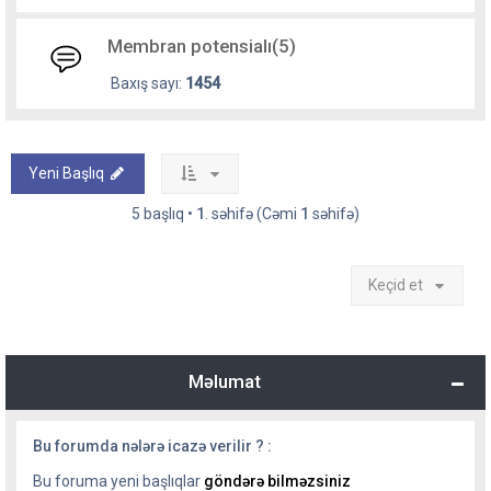
Membran potensialı(5)
Baxış sayı:
1454
Yeni Başlıq
5 başlıq •
1
. səhifə (Cəmi
1
səhifə)
Keçid et
Məlumat
Bu forumda nələrə icazə verilir ? :
Bu foruma yeni başlıqlar
göndərə bilməzsiniz