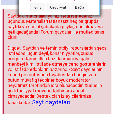
t
Giriş
Qeydiyyat
Bağla
a
Saytdakı materiallar yalnız fərdi istifadəniz
r
üçündür. Materialları istisnasız heç bir qrupda,
saytda və sosial şəbəkədə paylaşmaq olmaz və
qəti qadağandır! Forum qaydaları ilə mütləq tanış
olun:
Diqqət: Saytdan və təmin etdiyi resurslardan şəxsi
istifadəsi üçün deyil, kənar niyyətlər, xüsusi
proqram təminatları hazırlanması və gəlir
mənbəyi kimi istifadə etməyə cəhd göstərənlərin
və istifadə edənlərin nəzərinə - Sayt qaydlarının
kobud pozuntusuna təşəbüsdən haqqınızda
bütün müvafiq tədbirlər böyük moderator
heyətimiz tərəfindən icra olunacaqdır. Xüsusilə
gizli fəaliyyət müvafiq tədbirlərə əngəl
olmayacaqdır. Dəstək olan izləyicilərimizə
Sayt qaydaları
təşəkkürlər.