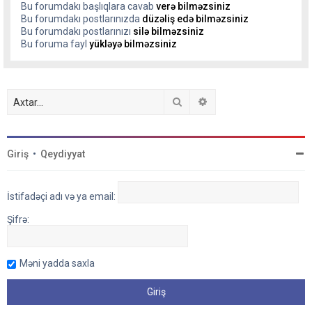
Bu forumdakı başlıqlara cavab
verə bilməzsiniz
Bu forumdakı postlarınızda
düzəliş edə bilməzsiniz
Bu forumdakı postlarınızı
silə bilməzsiniz
Bu foruma fayl
yükləyə bilməzsiniz
Axtar
Detallı axtarış
Giriş
•
Qeydiyyat
İstifadəçi adı və ya email:
Şifrə:
Məni yadda saxla