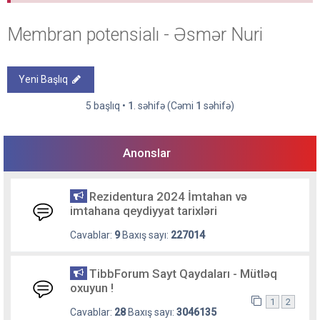
Membran potensialı - Əsmər Nuri
Yeni Başlıq
5 başlıq •
1
. səhifə (Cəmi
1
səhifə)
Anonslar
Rezidentura 2024 İmtahan və
imtahana qeydiyyat tarixləri
Cavablar:
9
Baxış sayı:
227014
TibbForum Sayt Qaydaları - Mütləq
oxuyun !
1
2
Cavablar:
28
Baxış sayı:
3046135