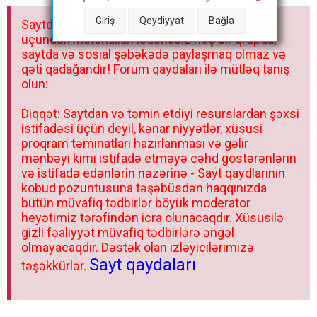
a
Giriş
Qeydiyyat
Bağla
Saytdakı materiallar yalnız fərdi istifadəniz
r
üçündür. Materialları istisnasız heç bir qrupda,
saytda və sosial şəbəkədə paylaşmaq olmaz və
qəti qadağandır! Forum qaydaları ilə mütləq tanış
olun:
Diqqət: Saytdan və təmin etdiyi resurslardan şəxsi
istifadəsi üçün deyil, kənar niyyətlər, xüsusi
proqram təminatları hazırlanması və gəlir
mənbəyi kimi istifadə etməyə cəhd göstərənlərin
və istifadə edənlərin nəzərinə - Sayt qaydlarının
kobud pozuntusuna təşəbüsdən haqqınızda
bütün müvafiq tədbirlər böyük moderator
heyətimiz tərəfindən icra olunacaqdır. Xüsusilə
gizli fəaliyyət müvafiq tədbirlərə əngəl
olmayacaqdır. Dəstək olan izləyicilərimizə
Sayt qaydaları
təşəkkürlər.