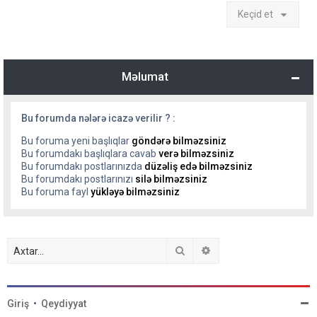
Keçid et
Məlumat
Bu forumda nələrə icazə verilir ? :
Bu foruma yeni başlıqlar
göndərə bilməzsiniz
Bu forumdakı başlıqlara cavab
verə bilməzsiniz
Bu forumdakı postlarınızda
düzəliş edə bilməzsiniz
Bu forumdakı postlarınızı
silə bilməzsiniz
Bu foruma fayl
yükləyə bilməzsiniz
Axtar
Detallı axtarış
Giriş
•
Qeydiyyat