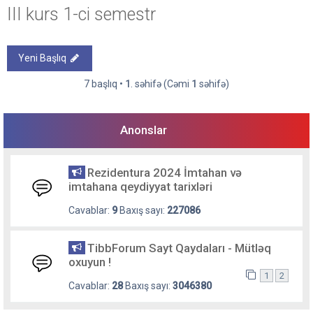
III kurs 1-ci semestr
Yeni Başlıq
7 başlıq •
1
. səhifə (Cəmi
1
səhifə)
Anonslar
Rezidentura 2024 İmtahan və
imtahana qeydiyyat tarixləri
Cavablar:
9
Baxış sayı:
227086
TibbForum Sayt Qaydaları - Mütləq
oxuyun !
1
2
Cavablar:
28
Baxış sayı:
3046380