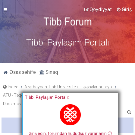
Qeydiyyat
Giriş
Tibbi Paylaşım Portalı
Əsas səhifə
Sınaq
İndex
Azərbaycan Tibb Universiteti - Tələbələr buraya
ATU - Təqdimat, xəbərlər, cədvəl və proqramlar
Tibbi Paylaşım Portalı:
Dərs mövzu planları
III kurs 1-ci semestr
A
x
Bitdi
t
Giriş edin, forumdan hüdudsuz yararlanın 🙂