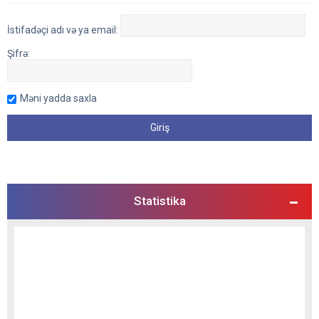
İstifadəçi adı və ya email:
Şifrə:
Məni yadda saxla
Statistika