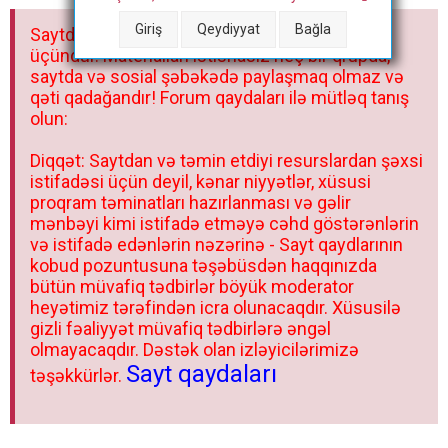
a
Giriş
Qeydiyyat
Bağla
Saytdakı materiallar yalnız fərdi istifadəniz
r
üçündür. Materialları istisnasız heç bir qrupda,
saytda və sosial şəbəkədə paylaşmaq olmaz və
qəti qadağandır! Forum qaydaları ilə mütləq tanış
olun:
Diqqət: Saytdan və təmin etdiyi resurslardan şəxsi
istifadəsi üçün deyil, kənar niyyətlər, xüsusi
proqram təminatları hazırlanması və gəlir
mənbəyi kimi istifadə etməyə cəhd göstərənlərin
və istifadə edənlərin nəzərinə - Sayt qaydlarının
kobud pozuntusuna təşəbüsdən haqqınızda
bütün müvafiq tədbirlər böyük moderator
heyətimiz tərəfindən icra olunacaqdır. Xüsusilə
gizli fəaliyyət müvafiq tədbirlərə əngəl
olmayacaqdır. Dəstək olan izləyicilərimizə
Sayt qaydaları
təşəkkürlər.