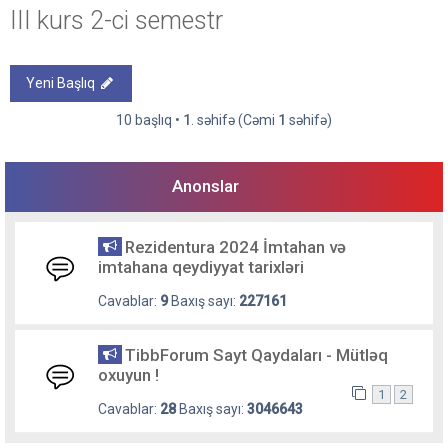
III kurs 2-ci semestr
Yeni Başlıq
10 başlıq •
1
. səhifə (Cəmi
1
səhifə)
Anonslar
Rezidentura 2024 İmtahan və
imtahana qeydiyyat tarixləri
Cavablar:
9
Baxış sayı:
227161
TibbForum Sayt Qaydaları - Mütləq
oxuyun !
1
2
Cavablar:
28
Baxış sayı:
3046643