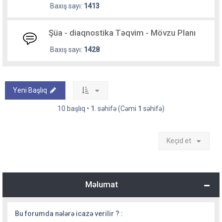
Baxış sayı:
1413
Şüa - diaqnostika Təqvim - Mövzu Planı
Baxış sayı:
1428
Yeni Başlıq
10 başlıq •
1
. səhifə (Cəmi
1
səhifə)
Keçid et
Məlumat
Bu forumda nələrə icazə verilir ? :