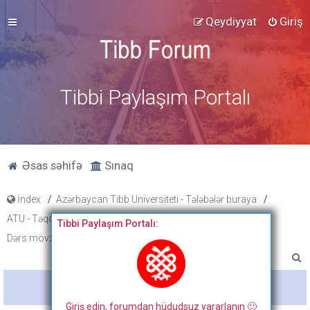
Qeydiyyat
Giriş
Tibbi Paylaşım Portalı
Əsas səhifə
Sınaq
İndex
Azərbaycan Tibb Universiteti - Tələbələr buraya
ATU - Təqdimat, xəbərlər, cədvəl və proqramlar
Tibbi Paylaşım Portalı:
Dərs mövzu planları
III kurs 2-ci semestr
A
x
Bitdi
t
Giriş edin, forumdan hüdudsuz yararlanın 🙂