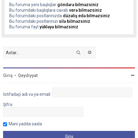
Bu foruma yeni başlıqlar
göndərə bilməzsiniz
Bu forumdakı başlıqlara cavab
verə bilməzsiniz
Bu forumdakı postlarınızda
düzəliş edə bilməzsiniz
Bu forumdakı postlarınızı
silə bilməzsiniz
Bu foruma fayl
yükləyə bilməzsiniz
Axtar
Detallı axtarış
Giriş
•
Qeydiyyat
İstifadəçi adı və ya email:
Şifrə:
Məni yadda saxla