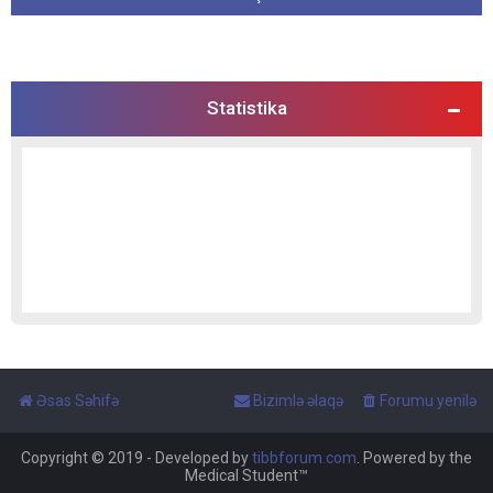
Statistika
Əsas Səhifə
Bizimlə əlaqə
Forumu yenilə
Copyright © 2019 - Developed by
tibbforum.com
. Powered by the
Medical Student™